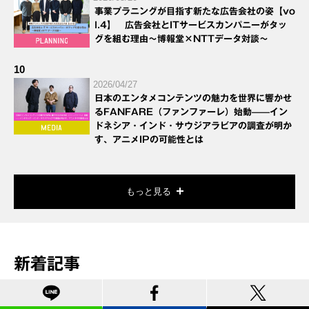
事業プラニングが目指す新たな広告会社の姿【vo
l.4】 広告会社とITサービスカンパニーがタッ
グを組む理由～博報堂×NTTデータ対談～
10
2026/04/27
日本のエンタメコンテンツの魅力を世界に響かせ
るFANFARE（ファンファーレ）始動——イン
ドネシア・インド・サウジアラビアの調査が明か
す、アニメIPの可能性とは
もっと見る
新着記事
博報堂ＤＹグループメールマガジンお申込みフォ