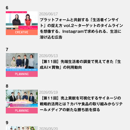
6
2026/06/17
プラットフォームと共創する「生活者インサイ
ト」の捉え方 vol.2～ターゲットのタイムライン
を想像する。Instagramで求められる、生活に
溶け込む広告
7
2026/05/13
【第11回】先端生活者の調査で見えてきた「生
成AI×買物」の利用動向
8
2026/05/19
【第11回】売上貢献を可視化するサイネージの
戦略的活用とは？カバヤ食品の取り組みからリテ
ールメディアの新たな勝ち筋を探る
9
2026/05/20