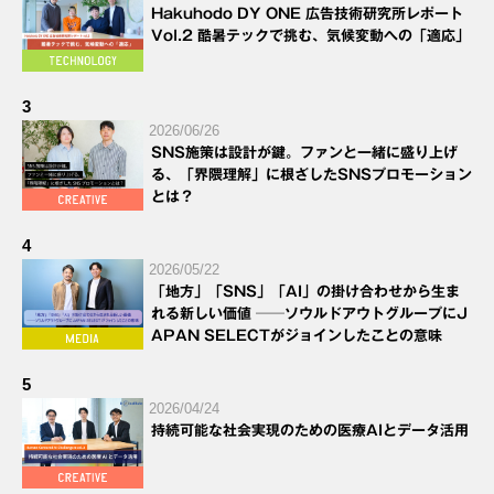
Hakuhodo DY ONE 広告技術研究所レポート
Vol.2 酷暑テックで挑む、気候変動への「適応」
3
2026/06/26
SNS施策は設計が鍵。ファンと一緒に盛り上げ
る、「界隈理解」に根ざしたSNSプロモーション
とは？
4
2026/05/22
「地方」「SNS」「AI」の掛け合わせから生ま
れる新しい価値 ──ソウルドアウトグループにJ
APAN SELECTがジョインしたことの意味
5
2026/04/24
持続可能な社会実現のための医療AIとデータ活用