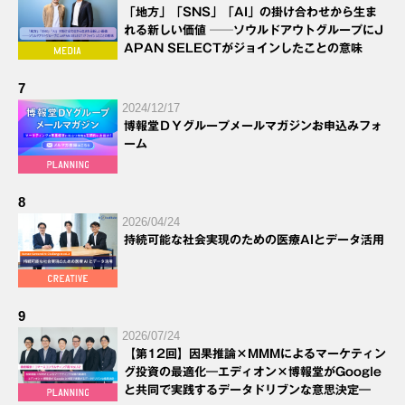
「地方」「SNS」「AI」の掛け合わせから生ま
れる新しい価値 ──ソウルドアウトグループにJ
APAN SELECTがジョインしたことの意味
7
2024/12/17
博報堂ＤＹグループメールマガジンお申込みフォ
ーム
8
2026/04/24
持続可能な社会実現のための医療AIとデータ活用
9
2026/07/24
【第12回】因果推論×MMMによるマーケティン
グ投資の最適化―エディオン×博報堂がGoogle
と共同で実践するデータドリブンな意思決定―