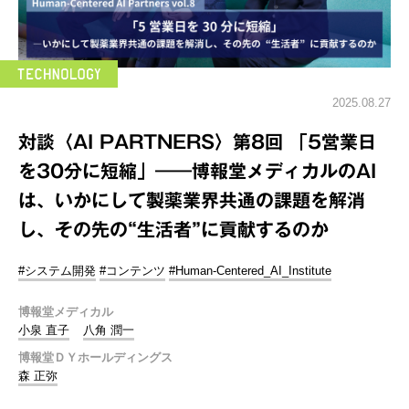
2025.08.27
対談〈AI PARTNERS〉第8回 「5営業日
を30分に短縮」――博報堂メディカルのAI
は、いかにして製薬業界共通の課題を解消
し、その先の“生活者”に貢献するのか
#システム開発
#コンテンツ
#Human-Centered_AI_Institute
博報堂メディカル
小泉 直子
八角 潤一
博報堂ＤＹホールディングス
森 正弥