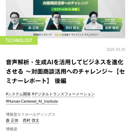
2025.03.26
音声解析・生成AIを活用してビジネスを進化
させる ～対面商談活用へのチャレンジ～【セ
ミナーレポート】 後編
#システム開発
#デジタルトランスフォーメーション
#Human-Centered_AI_Institute
博報堂ＤＹホールディングス
森 正弥
西村 啓太
博報堂