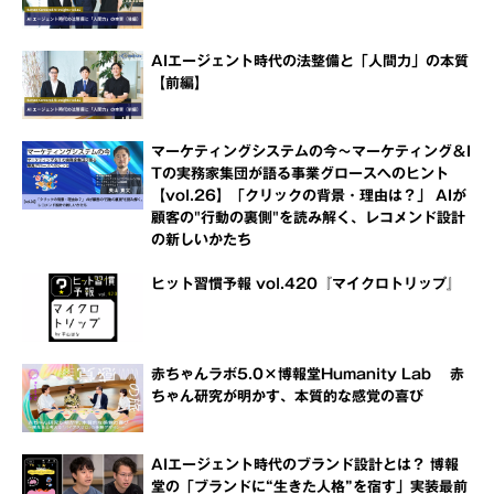
AIエージェント時代の法整備と「人間力」の本質
【前編】
マーケティングシステムの今～マーケティング＆I
Tの実務家集団が語る事業グロースへのヒント
【vol.26】「クリックの背景・理由は？」 AIが
顧客の"行動の裏側"を読み解く、レコメンド設計
の新しいかたち
ヒット習慣予報 vol.420『マイクロトリップ』
赤ちゃんラボ5.0×博報堂Humanity Lab 赤
ちゃん研究が明かす、本質的な感覚の喜び
AIエージェント時代のブランド設計とは？ 博報
堂の「ブランドに“生きた人格”を宿す」実装最前