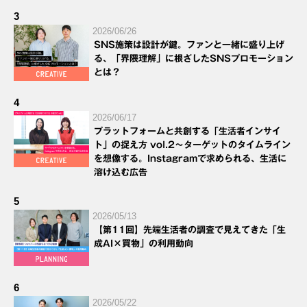
3
2026/06/26
SNS施策は設計が鍵。ファンと一緒に盛り上げ
る、「界隈理解」に根ざしたSNSプロモーション
とは？
4
2026/06/17
プラットフォームと共創する「生活者インサイ
ト」の捉え方 vol.2～ターゲットのタイムライン
を想像する。Instagramで求められる、生活に
溶け込む広告
5
2026/05/13
【第11回】先端生活者の調査で見えてきた「生
成AI×買物」の利用動向
6
2026/05/22