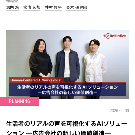
博報堂
堀内 悠
常廣 智加
井村 惇平
鈴木 研史郎
2026.02.09
生活者のリアルの声を可視化するAIソリュー
ション ―広告会社の新しい価値創造―