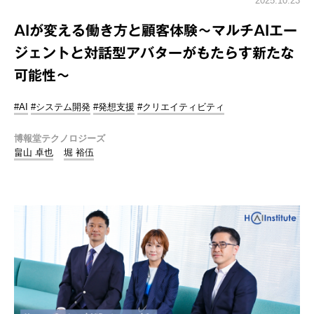
2025.10.23
AIが変える働き方と顧客体験～マルチAIエー
ジェントと対話型アバターがもたらす新たな
可能性～
#AI
#システム開発
#発想支援
#クリエイティビティ
博報堂テクノロジーズ
畠山 卓也
堀 裕伍