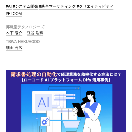
#AI
#システム開発
#統合マーケティング
#クリエイティビティ
#BLOOM
博報堂テクノロジーズ
木下 陽介
豆谷 浩輝
TBWA HAKUHODO
細田 高広