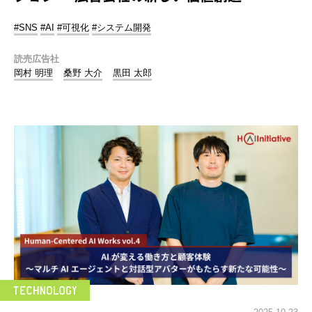
#SNS
#AI
#可視化
#システム開発
読売広告社
岡村 明理
桑野 大介
黒田 太郎