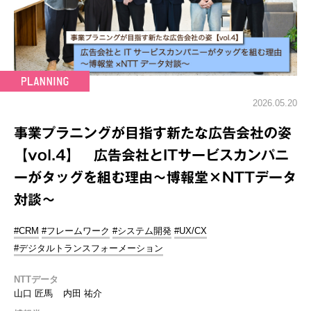
2026.05.20
事業プラニングが目指す新たな広告会社の姿
【vol.4】 広告会社とITサービスカンパニ
ーがタッグを組む理由～博報堂×NTTデータ
対談～
#CRM
#フレームワーク
#システム開発
#UX/CX
#デジタルトランスフォーメーション
NTTデータ
山口 匠馬
内田 祐介