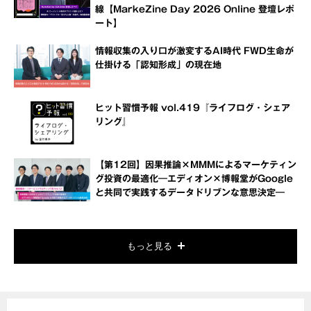
線【MarkeZine Day 2026 Online 登壇レポ
ート】
情報収集の入り口が激変するAI時代 FWD生命が
仕掛ける「認知形成」の現在地
ヒット習慣予報 vol.419『ライフログ・シェア
リング』
【第12回】因果推論×MMMによるマーケティン
グ投資の最適化―エディオン×博報堂がGoogle
と共同で実践するデータドリブンな意思決定―
もっと見る