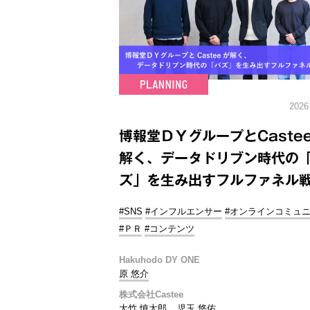
2026
博報堂ＤＹグループとCaste
解く、データドリブン時代の
ズ」を生み出すフルファネル
#SNS
#インフルエンサー
#オンラインコミュ
#ＰＲ
#コンテンツ
Hakuhodo DY ONE
原 悠介
株式会社Castee
大竹 慎太郎
児玉 悠佑