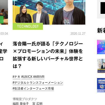
新
.03.04
2020.11.27
ィ
落合陽一氏が語る「テクノロジー
産学
×プロモーションの未来」体験を
ロ
拡張する新しいバーチャル世界と
は？
#ＰＲ
#UX/CX
#AR/VR
#デジタルトランスフォーメーション
#生活者インターフェース市場
博報堂プロダクツ
福田 里佳子
宮 広明