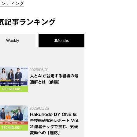
ランディング
気記事ランキング
Weekly
3Months
2026/06/01
人とAIが並走する組織の最
適解とは（前編）
2026/05/25
Hakuhodo DY ONE 広
告技術研究所レポート Vol.
2 酷暑テックで挑む、気候
変動への「適応」