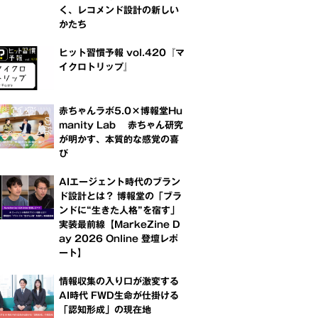
く、レコメンド設計の新しい
かたち
ヒット習慣予報 vol.420『マ
イクロトリップ』
赤ちゃんラボ5.0×博報堂Hu
manity Lab 赤ちゃん研究
が明かす、本質的な感覚の喜
び
AIエージェント時代のブラン
ド設計とは？ 博報堂の「ブラ
ンドに“生きた人格”を宿す」
実装最前線【MarkeZine D
ay 2026 Online 登壇レポ
ート】
情報収集の入り口が激変する
AI時代 FWD生命が仕掛ける
「認知形成」の現在地