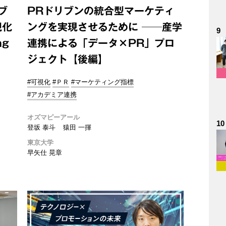
ブ
PRドリブンの統合型マーケティ
視化
ングを実現させるために ──産学
9
ng
連携による「データ×PR」プロ
ジェクト【後編】
#可視化
#ＰＲ
#マーケティング指標
#アカデミア連携
オズマピーアール
10
登坂 泰斗
猿田 一揮
東京大学
早矢仕 晃章