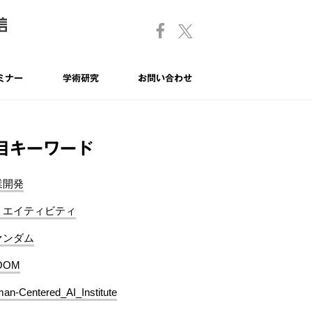
ミナー
学術研究
お問い合わせ
目キーワード
業開発
リエイティビティ
ァンダム
OOM
an-Centered_AI_Institute