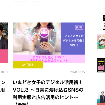
.10.01
2020.07.27
ィン
いまどき女子のデジタル活用術！
活用
VOL.3 ～日常に溶け込むSNSの
利用実態と広告活用のヒント～
【後編】