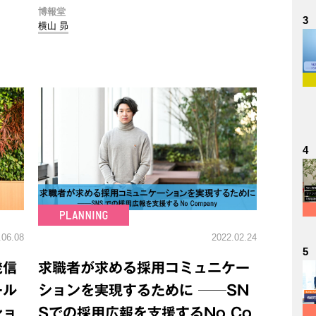
博報堂
3
横山 昴
4
.06.08
2022.02.24
5
発信
求職者が求める採用コミュニケー
ール
ションを実現するために ──SN
ショ
Sでの採用広報を支援するNo Co