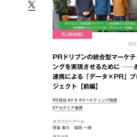
2021
PRドリブンの統合型マーケテ
ングを実現させるために ──
連携による「データ×PR」プ
ジェクト【前編】
#可視化
#ＰＲ
#マーケティング指標
#アカデミア連携
オズマピーアール
登坂 泰斗
猿田 一揮
東京大学