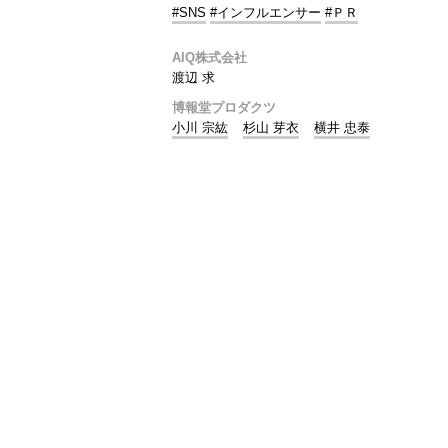
#SNS
#インフルエンサー
#ＰＲ
AIQ株式会社
渡辺 求
博報堂プロダクツ
小川 宗紘
杉山 芽衣
横井 忠泰