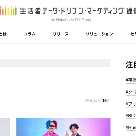
とは
コラム
リリース
ソリューション
セ
注
#事
#ク
検索結果
16
件
#フ
#BL
#Hum