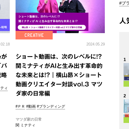
#ブ
人
.02.18
2024.05.29
eが
ショート動画は、次のレベルに!?
1
「バ
関ミナティがAIと生み出す革命的
戦略
な未来とは!?｜横山昴×ショート
動画クリエイター対談vol.3 マツ
ニティ
ダ家の日常編
2
#ＰＲ
#動画
#ブランディング
マツダ家の日常
関 ミナティ