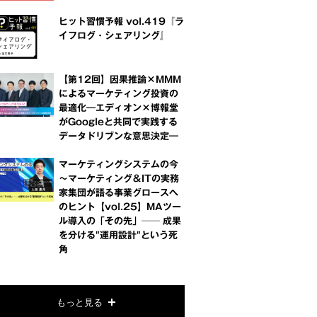
ヒット習慣予報 vol.419『ラ
イフログ・シェアリング』
【第12回】因果推論×MMM
によるマーケティング投資の
最適化―エディオン×博報堂
がGoogleと共同で実践する
データドリブンな意思決定―
マーケティングシステムの今
～マーケティング＆ITの実務
家集団が語る事業グロースへ
のヒント【vol.25】MAツー
ル導入の「その先」── 成果
を分ける"運用設計"という死
角
もっと見る