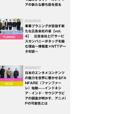
アの新たな勝ち筋を探る
2026/05/20
事業プラニングが目指す新
たな広告会社の姿【vol.
4】 広告会社とITサービ
スカンパニーがタッグを組
む理由～博報堂×NTTデー
タ対談～
2026/04/27
日本のエンタメコンテンツ
の魅力を世界に響かせるFA
NFARE（ファンファー
レ）始動——インドネシ
ア・インド・サウジアラビ
アの調査が明かす、アニメI
Pの可能性とは