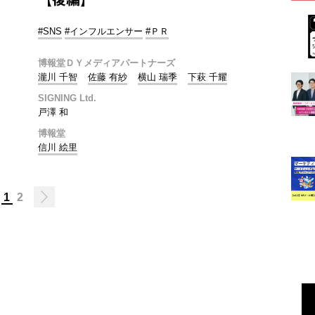
#SNS
#インフルエンサー
#ＰＲ
博報堂ＤＹメディアパートナーズ
瀧川 千智
佐藤 有紗
横山 瑞季
下萩 千耀
SIGNING Ltd.
戸澤 和
博報堂
信川 絵里
1
2