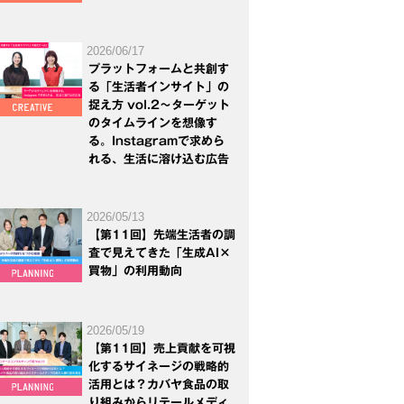
2026/06/17
プラットフォームと共創す
る「生活者インサイト」の
捉え方 vol.2～ターゲット
のタイムラインを想像す
る。Instagramで求めら
れる、生活に溶け込む広告
2026/05/13
【第11回】先端生活者の調
査で見えてきた「生成AI×
買物」の利用動向
2026/05/19
【第11回】売上貢献を可視
化するサイネージの戦略的
活用とは？カバヤ食品の取
り組みからリテールメディ