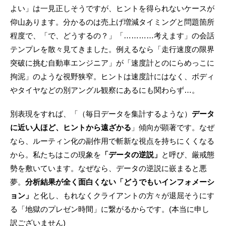
よい」は一見正しそうですが、ヒントを得られないケースが
仰山あります。分かるのは売上げ増減タイミングと問題箇所
程度で、「で、どうするの？」「…………考えます」の会話
テンプレを散々見てきました。例えるなら「走行速度の限界
突破に挑む自動車エンジニア」が「速度計とのにらめっこに
拘泥」のような視野狭窄。ヒントは速度計にはなく、ボディ
やタイヤなどの別アングル観察にあるにも関わらず…。
別表現をすれば、「（毎日データを集計するような）
データ
に近い人ほど、ヒントから遠ざかる
」傾向が顕著です。なぜ
なら、ルーティン化の副作用で斬新な視点を持ちにくくなる
から。私たちはこの現象を
「データの逆説」
と呼び、厳戒態
勢を敷いています。なぜなら、データの逆説に嵌まると悪
夢。
分析結果が全く面白くない「どうでもいインフォメーシ
ョン」
と化し、もれなくクライアントの方々が退屈そうにす
る「地獄のプレゼン時間」に繋がるからです。(本当に申し
訳ございません)