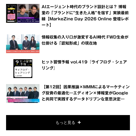
AIエージェント時代のブランド設計とは？ 博報
堂の「ブランドに“生きた人格”を宿す」実装最前
線【MarkeZine Day 2026 Online 登壇レポ
ート】
情報収集の入り口が激変するAI時代 FWD生命が
仕掛ける「認知形成」の現在地
ヒット習慣予報 vol.419『ライフログ・シェア
リング』
【第12回】因果推論×MMMによるマーケティン
グ投資の最適化―エディオン×博報堂がGoogle
と共同で実践するデータドリブンな意思決定―
もっと見る