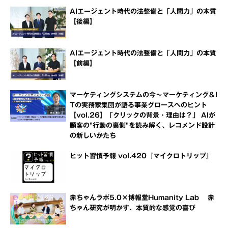
AIエージェント時代の法整備と「人間力」の本質
【後編】
AIエージェント時代の法整備と「人間力」の本質
【前編】
マーケティングシステムの今～マーケティング＆I
Tの実務家集団が語る事業グロースへのヒント
【vol.26】「クリックの背景・理由は？」 AIが
顧客の"行動の裏側"を読み解く、レコメンド設計
の新しいかたち
ヒット習慣予報 vol.420『マイクロトリップ』
赤ちゃんラボ5.0×博報堂Humanity Lab 赤
ちゃん研究が明かす、本質的な感覚の喜び