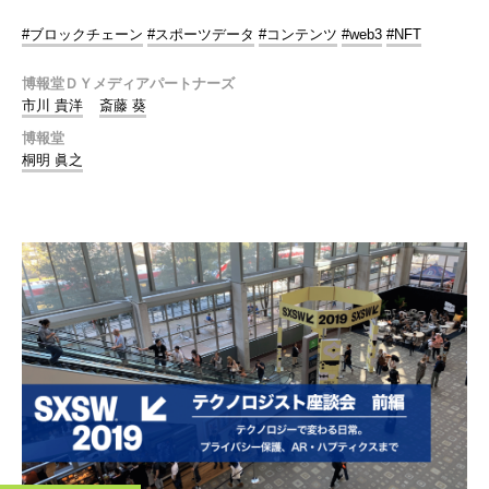
#ブロックチェーン
#スポーツデータ
#コンテンツ
#web3
#NFT
博報堂ＤＹメディアパートナーズ
市川 貴洋
斎藤 葵
博報堂
桐明 眞之