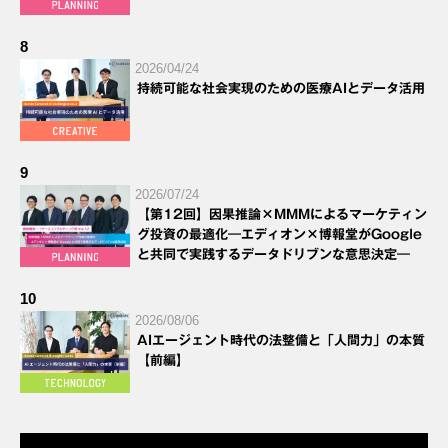
8
2026/04/24
持続可能な社会実現のための医療AIとデータ活用
9
2026/07/24
【第12回】因果推論×MMMによるマーケティン
グ投資の最適化―エディオン×博報堂がGoogle
と共同で実践するデータドリブンな意思決定―
10
2026/08/06
AIエージェント時代の法整備と「人間力」の本質
【前編】