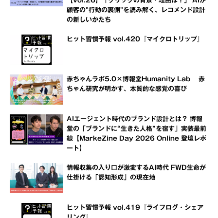
【vol.26】「クリックの背景・理由は？」 AIが
顧客の"行動の裏側"を読み解く、レコメンド設計
の新しいかたち
ヒット習慣予報 vol.420『マイクロトリップ』
赤ちゃんラボ5.0×博報堂Humanity Lab 赤
ちゃん研究が明かす、本質的な感覚の喜び
AIエージェント時代のブランド設計とは？ 博報
堂の「ブランドに“生きた人格”を宿す」実装最前
線【MarkeZine Day 2026 Online 登壇レポ
ート】
情報収集の入り口が激変するAI時代 FWD生命が
仕掛ける「認知形成」の現在地
ヒット習慣予報 vol.419『ライフログ・シェア
リング』