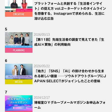
プラットフォームと共創する「生活者インサイ
ト」の捉え方 vol.2～ターゲットのタイムライン
を想像する。Instagramで求められる、生活に
溶け込む広告
5
2026/05/13
【第11回】先端生活者の調査で見えてきた「生
成AI×買物」の利用動向
6
2026/05/22
「地方」「SNS」「AI」の掛け合わせから生ま
れる新しい価値 ──ソウルドアウトグループにJ
APAN SELECTがジョインしたことの意味
7
2024/12/17
博報堂ＤＹグループメールマガジンお申込みフォ
ーム