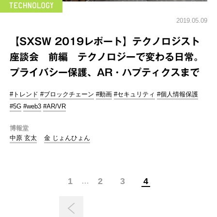
2019.05.09
【SXSW 2019レポート】テクノロジスト
座談会 前編 テクノロジーで変わる日常。
プライバシー保護、AR・ハプティクスまで
#トレンド
#ブロックチェーン
#動画
#セキュリティ
#個人情報保護
#5G
#web3
#AR/VR
博報堂
中原 玄太
金 じょんひょん
1
2
3
4
…