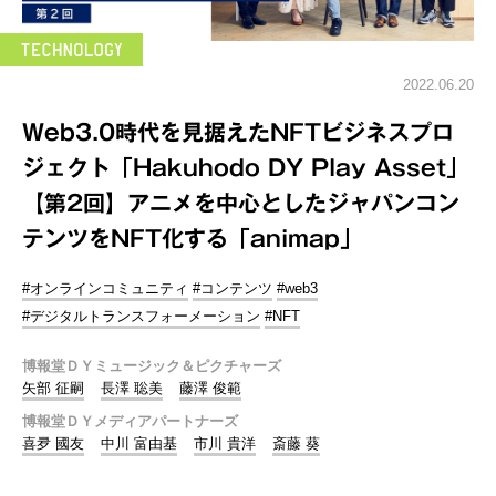
2022.06.20
Web3.0時代を見据えたNFTビジネスプロ
ジェクト「Hakuhodo DY Play Asset」
【第2回】アニメを中心としたジャパンコン
テンツをNFT化する「animap」
#オンラインコミュニティ
#コンテンツ
#web3
#デジタルトランスフォーメーション
#NFT
博報堂ＤＹミュージック＆ピクチャーズ
矢部 征嗣
長澤 聡美
藤澤 俊範
博報堂ＤＹメディアパートナーズ
喜夛 國友
中川 富由基
市川 貴洋
斎藤 葵