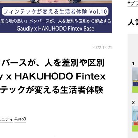
#ブ
人
2022.12.21
タバースが、人を差別や区別
1
 x HAKUHODO Fintex
ンテックが変える生活者体験
2
ュニティ
#web3