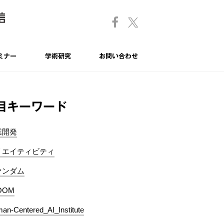
ミナー
学術研究
お問い合わせ
目キーワード
業開発
リエイティビティ
ァンダム
OOM
an-Centered_AI_Institute