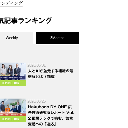
ランディング
気記事ランキング
Weekly
3Months
2026/06/01
人とAIが並走する組織の最
適解とは（前編）
2026/05/25
Hakuhodo DY ONE 広
告技術研究所レポート Vol.
2 酷暑テックで挑む、気候
変動への「適応」