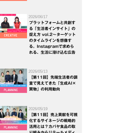
2026/06/17
プラットフォームと共創す
る「生活者インサイト」の
捉え方 vol.2～ターゲット
のタイムラインを想像す
る。Instagramで求めら
れる、生活に溶け込む広告
2026/05/13
【第11回】先端生活者の調
査で見えてきた「生成AI×
買物」の利用動向
2026/05/19
【第11回】売上貢献を可視
化するサイネージの戦略的
活用とは？カバヤ食品の取
り組みからリテールメディ