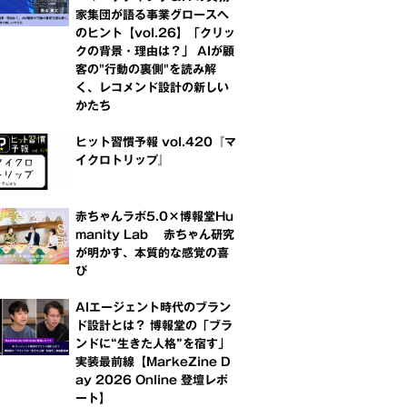
家集団が語る事業グロースへ
のヒント【vol.26】「クリッ
クの背景・理由は？」 AIが顧
客の"行動の裏側"を読み解
く、レコメンド設計の新しい
かたち
ヒット習慣予報 vol.420『マ
イクロトリップ』
赤ちゃんラボ5.0×博報堂Hu
manity Lab 赤ちゃん研究
が明かす、本質的な感覚の喜
び
AIエージェント時代のブラン
ド設計とは？ 博報堂の「ブラ
ンドに“生きた人格”を宿す」
実装最前線【MarkeZine D
ay 2026 Online 登壇レポ
ート】