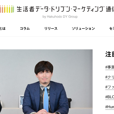
とは
コラム
リリース
ソリューション
セ
注
#事
#ク
#フ
#BL
#Hum