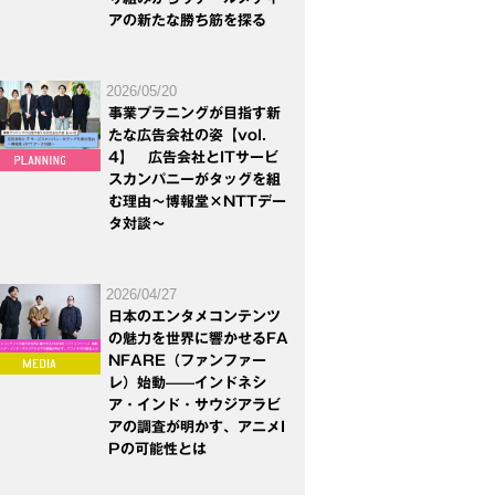
アの新たな勝ち筋を探る
2026/05/20
事業プラニングが目指す新
たな広告会社の姿【vol.
4】 広告会社とITサービ
スカンパニーがタッグを組
む理由～博報堂×NTTデー
タ対談～
2026/04/27
日本のエンタメコンテンツ
の魅力を世界に響かせるFA
NFARE（ファンファー
レ）始動——インドネシ
ア・インド・サウジアラビ
アの調査が明かす、アニメI
Pの可能性とは