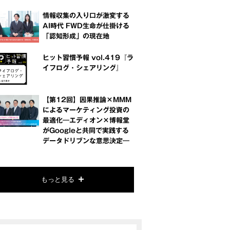
情報収集の入り口が激変する
AI時代 FWD生命が仕掛ける
「認知形成」の現在地
ヒット習慣予報 vol.419『ラ
イフログ・シェアリング』
【第12回】因果推論×MMM
によるマーケティング投資の
最適化―エディオン×博報堂
がGoogleと共同で実践する
データドリブンな意思決定―
もっと見る