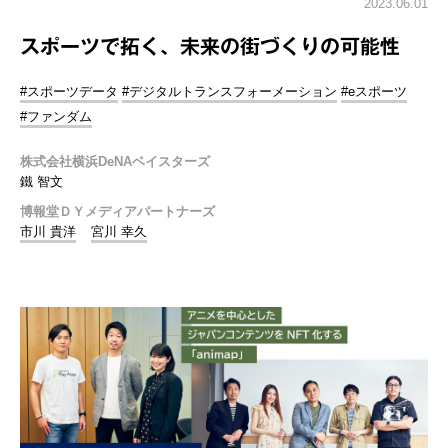
2023.06.01
スポーツで拓く、未来の街づくりの可能性
#スポーツデータ
#デジタルトランスフォーメーション
#eスポーツ
#ファンダム
株式会社横浜DeNAベイスターズ
鐵 智文
博報堂ＤＹメディアパートナーズ
市川 貴洋
宮川 幸久