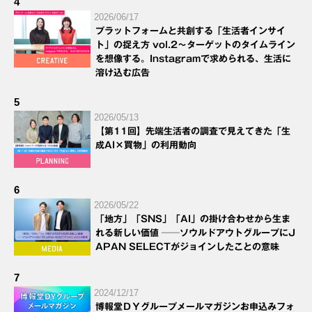
4
2026/06/17
プラットフォームと共創する「生活者インサイ
ト」の捉え方 vol.2～ターゲットのタイムライン
を想像する。Instagramで求められる、生活に
溶け込む広告
5
2026/05/13
【第11回】先端生活者の調査で見えてきた「生
成AI×買物」の利用動向
6
2026/05/22
「地方」「SNS」「AI」の掛け合わせから生ま
れる新しい価値 ──ソウルドアウトグループにJ
APAN SELECTがジョインしたことの意味
7
2024/12/17
博報堂ＤＹグループメールマガジンお申込みフォ