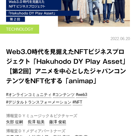
TECHNOLOGY
2022.06.20
Web3.0時代を見据えたNFTビジネスプロ
ジェクト「Hakuhodo DY Play Asset」
【第2回】アニメを中心としたジャパンコン
テンツをNFT化する「animap」
#オンラインコミュニティ
#コンテンツ
#web3
#デジタルトランスフォーメーション
#NFT
博報堂ＤＹミュージック＆ピクチャーズ
矢部 征嗣
長澤 聡美
藤澤 俊範
博報堂ＤＹメディアパートナーズ