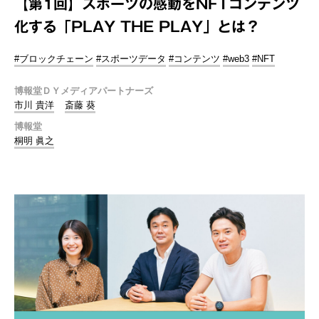
【第1回】スポーツの感動をNFTコンテンツ
化する「PLAY THE PLAY」とは？
#ブロックチェーン
#スポーツデータ
#コンテンツ
#web3
#NFT
博報堂ＤＹメディアパートナーズ
市川 貴洋
斎藤 葵
博報堂
桐明 眞之