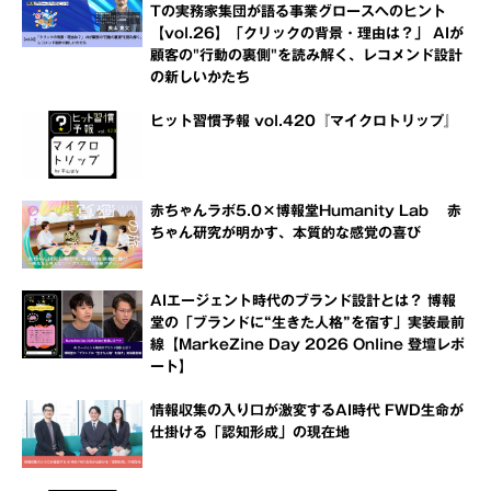
Tの実務家集団が語る事業グロースへのヒント
【vol.26】「クリックの背景・理由は？」 AIが
顧客の"行動の裏側"を読み解く、レコメンド設計
の新しいかたち
ヒット習慣予報 vol.420『マイクロトリップ』
赤ちゃんラボ5.0×博報堂Humanity Lab 赤
ちゃん研究が明かす、本質的な感覚の喜び
AIエージェント時代のブランド設計とは？ 博報
堂の「ブランドに“生きた人格”を宿す」実装最前
線【MarkeZine Day 2026 Online 登壇レポ
ート】
情報収集の入り口が激変するAI時代 FWD生命が
仕掛ける「認知形成」の現在地