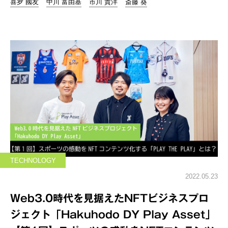
喜夛 國友
中川 富由基
市川 貴洋
斎藤 葵
TECHNOLOGY
2022.05.23
Web3.0時代を見据えたNFTビジネスプロ
ジェクト「Hakuhodo DY Play Asset」