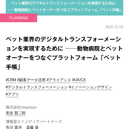
PLANNING
2020.11.09
ペット業界のデジタルトランスフォーメーシ
ョンを実現するために ──動物病院とペット
オーナーをつなぐプラットフォーム「ペット
手帳」
#CRM
#顧客データ活用
#アライアンス
#UX/CX
#デジタルトランスフォーメーション
#イノベーションデザイン
#アプリ
株式会社stepdays
実吉 賢二郎
博報堂ＤＹメディアパートナーズ
市川 貴洋
斎藤 葵