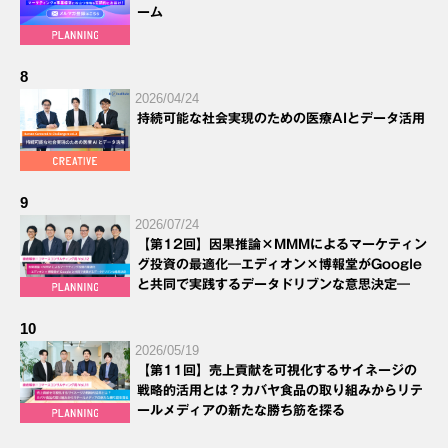
ーム
8
2026/04/24
持続可能な社会実現のための医療AIとデータ活用
9
2026/07/24
【第12回】因果推論×MMMによるマーケティン
グ投資の最適化―エディオン×博報堂がGoogle
と共同で実践するデータドリブンな意思決定―
10
2026/05/19
【第11回】売上貢献を可視化するサイネージの
戦略的活用とは？カバヤ食品の取り組みからリテ
ールメディアの新たな勝ち筋を探る