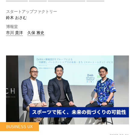
スタートアップファクトリー
鈴木 おさむ
博報堂
市川 貴洋
久保 雅史
BUSINESS UX