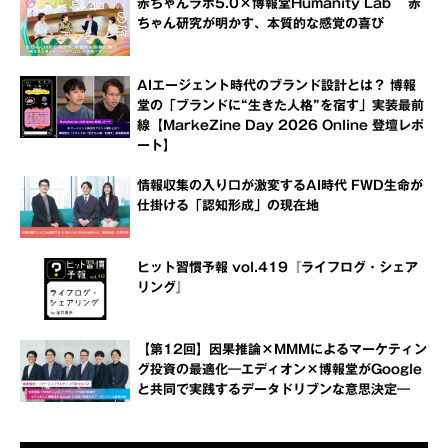
赤ちゃんラボ5.0×博報堂Humanity Lab 赤
ちゃん研究が明かす、本質的な感覚の喜び
AIエージェント時代のブランド設計とは？ 博報
堂の「ブランドに“生きた人格”を宿す」実装最前
線【MarkeZine Day 2026 Online 登壇レポ
ート】
情報収集の入り口が激変するAI時代 FWD生命が
仕掛ける「認知形成」の現在地
ヒット習慣予報 vol.419『ライフログ・シェア
リング』
【第12回】因果推論×MMMによるマーケティン
グ投資の最適化―エディオン×博報堂がGoogle
と共同で実践するデータドリブンな意思決定―