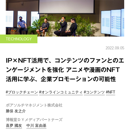
TECHNOLOGY
2022.09.05
IP×NFT活用で、コンテンツのファンとのエ
ンゲージメントを強化 アニメや漫画のNFT
活用に学ぶ、企業プロモーションの可能性
#ブロックチェーン
#オンラインコミュニティ
#コンテンツ
#NFT
ボアソルチマネジメント株式会社
勝俣 友之介
博報堂ＤＹメディアパートナーズ
喜夛 國友
中川 富由基