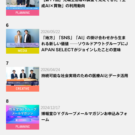
成AI×買物」の利用動向
6
2026/05/22
「地方」「SNS」「AI」の掛け合わせから生ま
れる新しい価値 ──ソウルドアウトグループにJ
APAN SELECTがジョインしたことの意味
7
2026/04/24
持続可能な社会実現のための医療AIとデータ活用
8
2024/12/17
博報堂ＤＹグループメールマガジンお申込みフォ
ーム