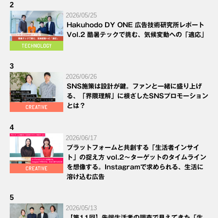
2
2026/05/25
Hakuhodo DY ONE 広告技術研究所レポート
Vol.2 酷暑テックで挑む、気候変動への「適応」
3
2026/06/26
SNS施策は設計が鍵。ファンと一緒に盛り上げ
る、「界隈理解」に根ざしたSNSプロモーション
とは？
4
2026/06/17
プラットフォームと共創する「生活者インサイ
ト」の捉え方 vol.2～ターゲットのタイムライン
を想像する。Instagramで求められる、生活に
溶け込む広告
5
2026/05/13
【第11回】先端生活者の調査で見えてきた「生