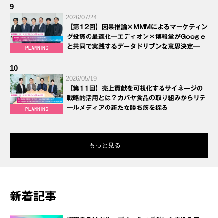
9
2026/07/24
【第12回】因果推論×MMMによるマーケティン
グ投資の最適化―エディオン×博報堂がGoogle
と共同で実践するデータドリブンな意思決定―
10
2026/05/19
【第11回】売上貢献を可視化するサイネージの
戦略的活用とは？カバヤ食品の取り組みからリテ
ールメディアの新たな勝ち筋を探る
もっと見る
新着記事