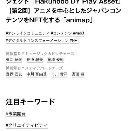
ジェクト「Hakuhodo DY Play Asset」
【第2回】アニメを中心としたジャパンコン
テンツをNFT化する「animap」
#オンラインコミュニティ
#コンテンツ
#web3
#デジタルトランスフォーメーション
#NFT
博報堂ＤＹミュージック＆ピクチャーズ
矢部 征嗣
長澤 聡美
藤澤 俊範
博報堂ＤＹメディアパートナーズ
喜夛 國友
中川 富由基
市川 貴洋
斎藤 葵
注目キーワード
#事業開発
#クリエイティビティ