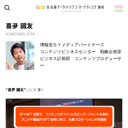
喜夛 國友
KUNITOMO KITA
博報堂ＤＹメディアパートナーズ
コンテンツビジネスセンター 戦略企画室
ビジネス計画部 コンテンツプロデューサ
ー
喜夛 國友
の記事
2
件