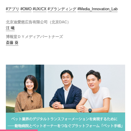
#アプリ
#OMO
#UX/CX
#ブランディング
#Media_Innovation_Lab
北京迪愛慈広告有限公司（北京DAC）
汪 曦
博報堂ＤＹメディアパートナーズ
斎藤 葵