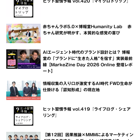
ヒット習慣予報 vol.420『マイクロトリップ』
赤ちゃんラボ5.0×博報堂Humanity Lab 赤
ちゃん研究が明かす、本質的な感覚の喜び
AIエージェント時代のブランド設計とは？ 博報
堂の「ブランドに“生きた人格”を宿す」実装最前
線【MarkeZine Day 2026 Online 登壇レポ
ート】
情報収集の入り口が激変するAI時代 FWD生命が
仕掛ける「認知形成」の現在地
ヒット習慣予報 vol.419『ライフログ・シェア
リング』
【第12回】因果推論×MMMによるマーケティン