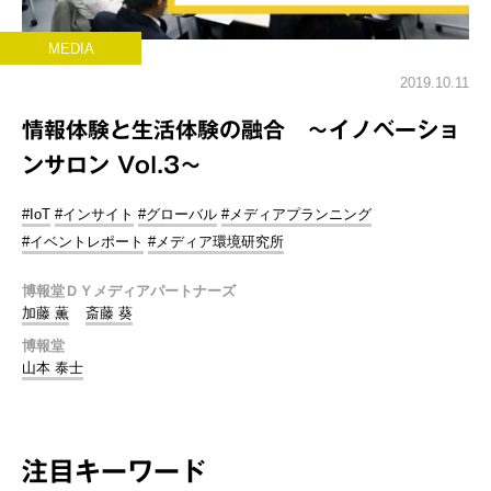
MEDIA
2019.10.11
情報体験と生活体験の融合 ～イノベーショ
ンサロン Vol.3～
#IoT
#インサイト
#グローバル
#メディアプランニング
#イベントレポート
#メディア環境研究所
博報堂ＤＹメディアパートナーズ
加藤 薫
斎藤 葵
博報堂
山本 泰士
注目キーワード