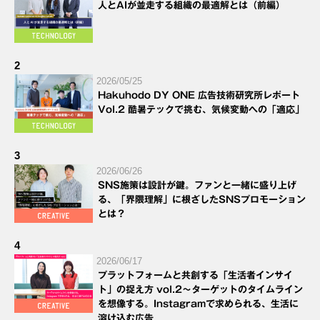
人とAIが並走する組織の最適解とは（前編）
2
2026/05/25
Hakuhodo DY ONE 広告技術研究所レポート
Vol.2 酷暑テックで挑む、気候変動への「適応」
3
2026/06/26
SNS施策は設計が鍵。ファンと一緒に盛り上げ
る、「界隈理解」に根ざしたSNSプロモーション
とは？
4
2026/06/17
プラットフォームと共創する「生活者インサイ
ト」の捉え方 vol.2～ターゲットのタイムライン
を想像する。Instagramで求められる、生活に
溶け込む広告