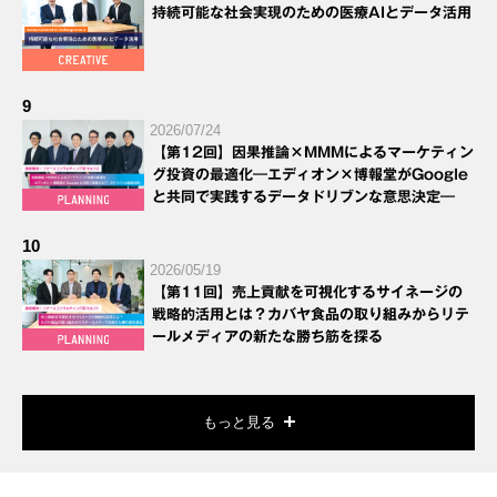
持続可能な社会実現のための医療AIとデータ活用
9
2026/07/24
【第12回】因果推論×MMMによるマーケティン
グ投資の最適化―エディオン×博報堂がGoogle
と共同で実践するデータドリブンな意思決定―
10
2026/05/19
【第11回】売上貢献を可視化するサイネージの
戦略的活用とは？カバヤ食品の取り組みからリテ
ールメディアの新たな勝ち筋を探る
もっと見る