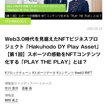
TECHNOLOGY
2022.05.23
Web3.0時代を見据えたNFTビジネスプロ
ジェクト「Hakuhodo DY Play Asset」
【第1回】スポーツの感動をNFTコンテンツ
化する「PLAY THE PLAY」とは？
#ブロックチェーン
#スポーツデータ
#コンテンツ
#web3
#NFT
博報堂ＤＹメディアパートナーズ
市川 貴洋
斎藤 葵
博報堂
桐明 眞之