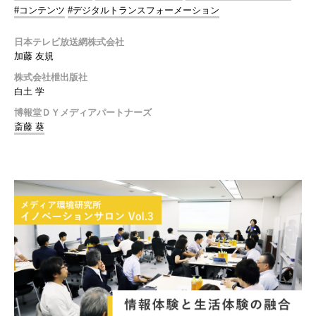
#コンテンツ
#デジタルトランスフォーメーション
日本テレビ放送網株式会社
加藤 友規
株式会社枻出版社
白土 学
博報堂ＤＹメディアパートナーズ
斎藤 葵