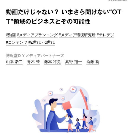
動画だけじゃない？ いまさら聞けない“OT
T”領域のビジネスとその可能性
#動画
#メディアプランニング
#メディア環境研究所
#テレデジ
#コンテンツ
#Z世代・α世代
博報堂ＤＹメディアパートナーズ
山本 浩二
青木 登
藤本 将晃
真野 翔一
斎藤 葵