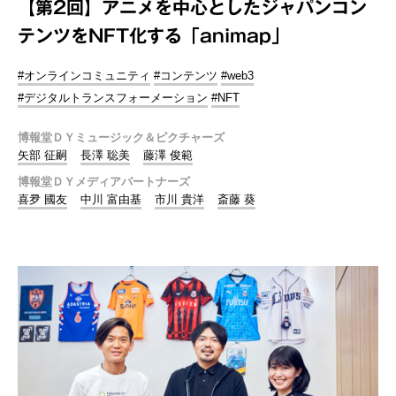
【第2回】アニメを中心としたジャパンコン
テンツをNFT化する「animap」
#オンラインコミュニティ
#コンテンツ
#web3
#デジタルトランスフォーメーション
#NFT
博報堂ＤＹミュージック＆ピクチャーズ
矢部 征嗣
長澤 聡美
藤澤 俊範
博報堂ＤＹメディアパートナーズ
喜夛 國友
中川 富由基
市川 貴洋
斎藤 葵