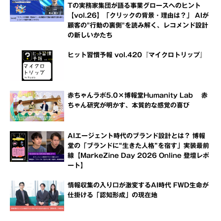
Tの実務家集団が語る事業グロースへのヒント
【vol.26】「クリックの背景・理由は？」 AIが
顧客の"行動の裏側"を読み解く、レコメンド設計
の新しいかたち
ヒット習慣予報 vol.420『マイクロトリップ』
赤ちゃんラボ5.0×博報堂Humanity Lab 赤
ちゃん研究が明かす、本質的な感覚の喜び
AIエージェント時代のブランド設計とは？ 博報
堂の「ブランドに“生きた人格”を宿す」実装最前
線【MarkeZine Day 2026 Online 登壇レポ
ート】
情報収集の入り口が激変するAI時代 FWD生命が
仕掛ける「認知形成」の現在地