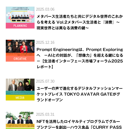
2025.03.06
メタバース生活者たちと共にデジタル世界のこれか
らを考える Vol.2メタバース生活者と『消費』～
現実世界とは異なる消費の鍵～
2025.12.16
Prompt Engineeringは、Prompt Exploring
へ －AIとの対話が、「想像力」を超える鍵になる
－【生活者インターフェース市場フォーラム2025
レポート】
2025.07.30
ユーザーの声で進化するデジタルファッションマー
ケットプレイス TOKYO AVATAR GATEがグ
ランドオープン
2025.03.31
NFTを活用したロイヤルティプログラムでグルー
プシナジーを創出―ハウス食品「CURRY PASS