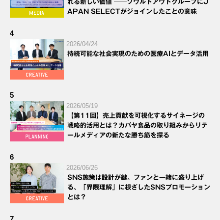
れる新しい価値 ──ソウルドアウトグループにJ
APAN SELECTがジョインしたことの意味
4
2026/04/24
持続可能な社会実現のための医療AIとデータ活用
5
2026/05/19
【第11回】売上貢献を可視化するサイネージの
戦略的活用とは？カバヤ食品の取り組みからリテ
ールメディアの新たな勝ち筋を探る
6
2026/06/26
SNS施策は設計が鍵。ファンと一緒に盛り上げ
る、「界隈理解」に根ざしたSNSプロモーション
とは？
7