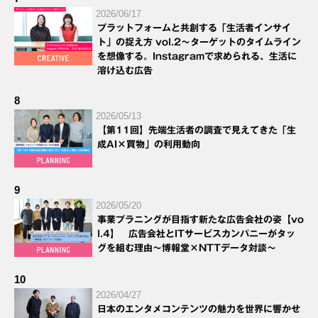
2026/06/17
プラットフォームと共創する「生活者インサイ
ト」の捉え方 vol.2～ターゲットのタイムライン
を想像する。Instagramで求められる、生活に
溶け込む広告
8
2026/05/13
【第11回】先端生活者の調査で見えてきた「生
成AI×買物」の利用動向
9
2026/05/20
事業プラニングが目指す新たな広告会社の姿【vo
l.4】 広告会社とITサービスカンパニーがタッ
グを組む理由～博報堂×NTTデータ対談～
10
2026/04/27
日本のエンタメコンテンツの魅力を世界に響かせ