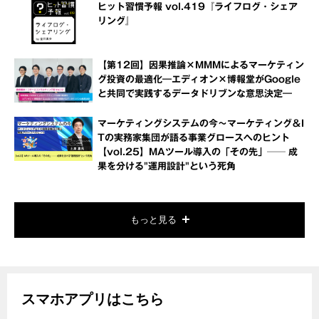
ヒット習慣予報 vol.419『ライフログ・シェア
リング』
【第12回】因果推論×MMMによるマーケティン
グ投資の最適化―エディオン×博報堂がGoogle
と共同で実践するデータドリブンな意思決定―
マーケティングシステムの今～マーケティング＆I
Tの実務家集団が語る事業グロースへのヒント
【vol.25】MAツール導入の「その先」── 成
果を分ける"運用設計"という死角
もっと見る
スマホアプリはこちら