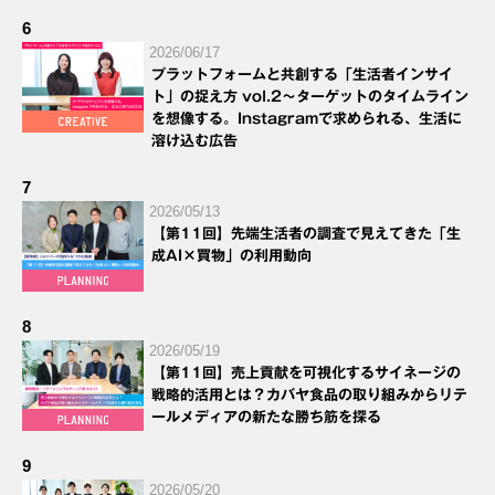
6
2026/06/17
プラットフォームと共創する「生活者インサイ
ト」の捉え方 vol.2～ターゲットのタイムライン
を想像する。Instagramで求められる、生活に
溶け込む広告
7
2026/05/13
【第11回】先端生活者の調査で見えてきた「生
成AI×買物」の利用動向
8
2026/05/19
【第11回】売上貢献を可視化するサイネージの
戦略的活用とは？カバヤ食品の取り組みからリテ
ールメディアの新たな勝ち筋を探る
9
2026/05/20