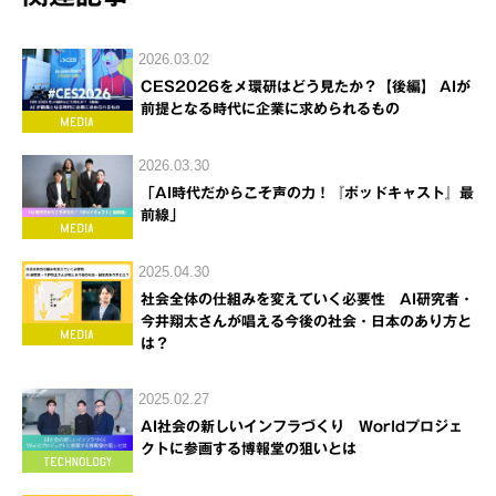
2026.03.02
CES2026をメ環研はどう見たか？【後編】 AIが
前提となる時代に企業に求められるもの
2026.03.30
「AI時代だからこそ声の力！『ポッドキャスト』最
前線」
2025.04.30
社会全体の仕組みを変えていく必要性 AI研究者・
今井翔太さんが唱える今後の社会・日本のあり方と
は？
2025.02.27
AI社会の新しいインフラづくり Worldプロジェ
クトに参画する博報堂の狙いとは