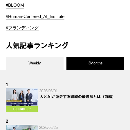
#BLOOM
#Human-Centered_AI_Institute
#ブランディング
人気記事ランキング
Weekly
3Months
1
2026/06/01
人とAIが並走する組織の最適解とは（前編）
2
2026/05/25