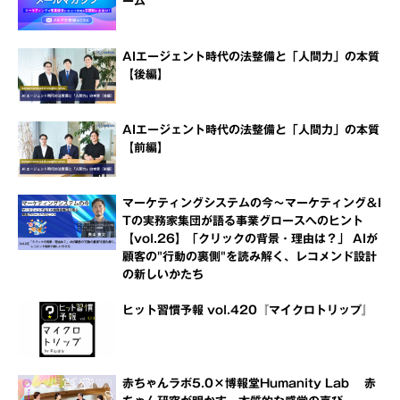
ーム
AIエージェント時代の法整備と「人間力」の本質
【後編】
AIエージェント時代の法整備と「人間力」の本質
【前編】
マーケティングシステムの今～マーケティング＆I
Tの実務家集団が語る事業グロースへのヒント
【vol.26】「クリックの背景・理由は？」 AIが
顧客の"行動の裏側"を読み解く、レコメンド設計
の新しいかたち
ヒット習慣予報 vol.420『マイクロトリップ』
赤ちゃんラボ5.0×博報堂Humanity Lab 赤