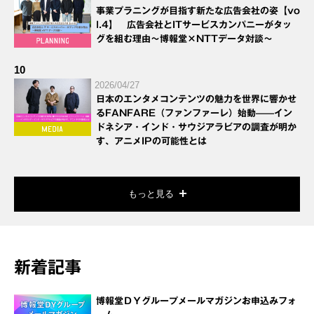
事業プラニングが目指す新たな広告会社の姿【vo
l.4】 広告会社とITサービスカンパニーがタッ
グを組む理由～博報堂×NTTデータ対談～
10
2026/04/27
日本のエンタメコンテンツの魅力を世界に響かせ
るFANFARE（ファンファーレ）始動——イン
ドネシア・インド・サウジアラビアの調査が明か
す、アニメIPの可能性とは
もっと見る
新着記事
博報堂ＤＹグループメールマガジンお申込みフォ