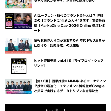
ちゃん研究が明かす、本質的な感覚の喜び
AIエージェント時代のブランド設計とは？ 博報
堂の「ブランドに“生きた人格”を宿す」実装最前
線【MarkeZine Day 2026 Online 登壇レポ
ート】
情報収集の入り口が激変するAI時代 FWD生命が
仕掛ける「認知形成」の現在地
ヒット習慣予報 vol.419『ライフログ・シェア
リング』
【第12回】因果推論×MMMによるマーケティン
グ投資の最適化―エディオン×博報堂がGoogle
と共同で実践するデータドリブンな意思決定―
もっと見る