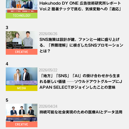
Hakuhodo DY ONE 広告技術研究所レポート
Vol.2 酷暑テックで挑む、気候変動への「適応」
3
2026/06/26
SNS施策は設計が鍵。ファンと一緒に盛り上げ
る、「界隈理解」に根ざしたSNSプロモーション
とは？
4
2026/05/22
「地方」「SNS」「AI」の掛け合わせから生ま
れる新しい価値 ──ソウルドアウトグループにJ
APAN SELECTがジョインしたことの意味
5
2026/04/24
持続可能な社会実現のための医療AIとデータ活用