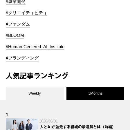
#事業開発
#クリエイティビティ
#ファンダム
#BLOOM
#Human-Centered_AI_Institute
#ブランディング
人気記事ランキング
Weekly
3Months
1
2026/06/01
人とAIが並走する組織の最適解とは（前編）