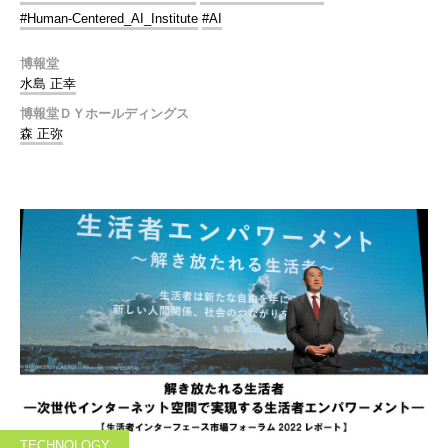
#Human-Centered_AI_Institute
#AI
博報堂
水島 正幸
博報堂ＤＹホールディングス
森 正弥
TECHNOLOGY