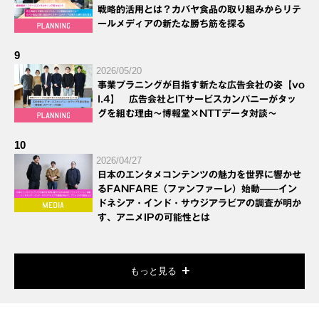
戦略的活用とは？カバヤ食品の取り組みからリテ
ールメディアの新たな勝ち筋を探る
9
2026/05/20
事業プラニングが目指す新たな広告会社の姿【vo
l.4】 広告会社とITサービスカンパニーがタッ
グを組む理由～博報堂×NTTデータ対談～
10
2026/04/27
日本のエンタメコンテンツの魅力を世界に響かせ
るFANFARE（ファンファーレ）始動——イン
ドネシア・インド・サウジアラビアの調査が明か
す、アニメIPの可能性とは
もっと見る