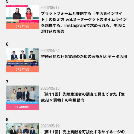
5
2026/06/17
プラットフォームと共創する「生活者インサイ
ト」の捉え方 vol.2～ターゲットのタイムライン
を想像する。Instagramで求められる、生活に
溶け込む広告
6
2026/04/24
持続可能な社会実現のための医療AIとデータ活用
7
2026/05/13
【第11回】先端生活者の調査で見えてきた「生
成AI×買物」の利用動向
8
2026/05/19
【第11回】売上貢献を可視化するサイネージの