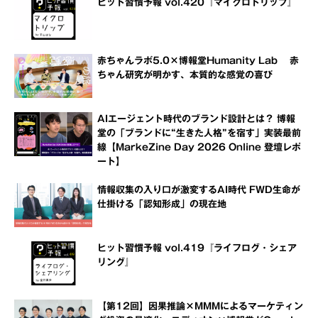
ヒット習慣予報 vol.420『マイクロトリップ』
赤ちゃんラボ5.0×博報堂Humanity Lab 赤
ちゃん研究が明かす、本質的な感覚の喜び
AIエージェント時代のブランド設計とは？ 博報
堂の「ブランドに“生きた人格”を宿す」実装最前
線【MarkeZine Day 2026 Online 登壇レポ
ート】
情報収集の入り口が激変するAI時代 FWD生命が
仕掛ける「認知形成」の現在地
ヒット習慣予報 vol.419『ライフログ・シェア
リング』
【第12回】因果推論×MMMによるマーケティン