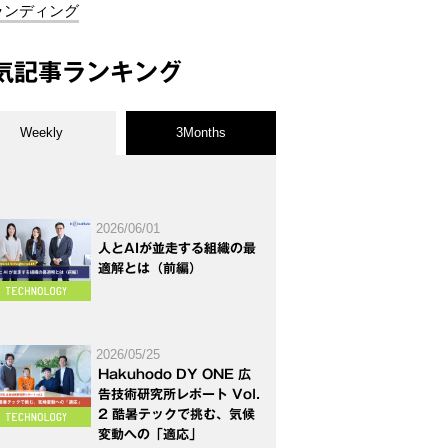
ランディング
気記事ランキング
Weekly
3Months
2026/06/01
人とAIが並走する組織の最
適解とは（前編）
2026/05/25
Hakuhodo DY ONE 広
告技術研究所レポート Vol.
2 酷暑テックで挑む、気候
変動への「適応」