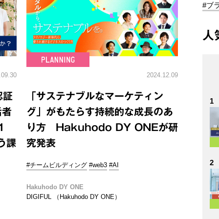
#ブ
人
.09.30
2024.12.09
認証
「サステナブルなマーケティン
1
活者
グ」がもたらす持続的な成長のあ
1
り方 Hakuhodo DY ONEが研
どう課
究発表
2
#チームビルディング
#web3
#AI
Hakuhodo DY ONE
DIGIFUL （Hakuhodo DY ONE）