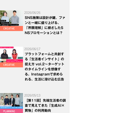
2026/06/26
SNS施策は設計が鍵。ファ
ンと一緒に盛り上げる、
「界隈理解」に根ざしたS
NSプロモーションとは？
2026/06/17
プラットフォームと共創す
る「生活者インサイト」の
捉え方 vol.2～ターゲット
のタイムラインを想像す
る。Instagramで求めら
れる、生活に溶け込む広告
2026/05/13
【第11回】先端生活者の調
査で見えてきた「生成AI×
買物」の利用動向