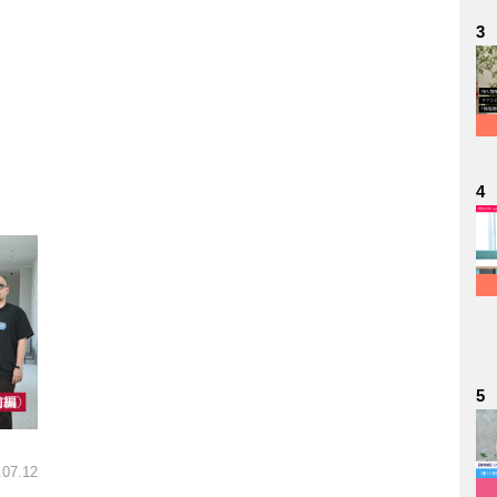
3
4
5
.07.12