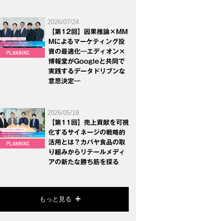
2026/07/24
【第12回】因果推論×MM
Mによるマーケティング投
資の最適化―エディオン×
博報堂がGoogleと共同で
実践するデータドリブンな
意思決定―
2026/05/19
【第11回】売上貢献を可視
化するサイネージの戦略的
活用とは？カバヤ食品の取
り組みからリテールメディ
アの新たな勝ち筋を探る
もっと見る