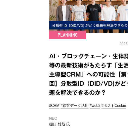
2025
AI・ブロックチェーン・生体
等の最新技術がもたらす「生
主導型CRM」への可能性【第
回】分散型ID（DID/VD)が
題を解決できるのか？
#CRM
#顧客データ活用
#web3
#ポストCookie
NEC
樋口 雄哉 氏