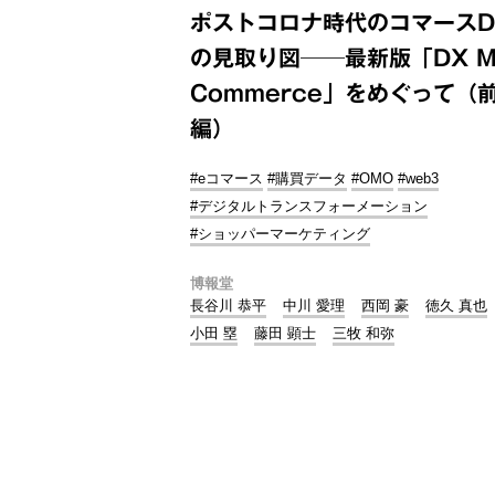
ポストコロナ時代のコマースD
の見取り図──最新版「DX M
Commerce」をめぐって（
編）
#eコマース
#購買データ
#OMO
#web3
#デジタルトランスフォーメーション
#ショッパーマーケティング
博報堂
長谷川 恭平
中川 愛理
西岡 豪
徳久 真也
小田 塁
藤田 顕士
三牧 和弥