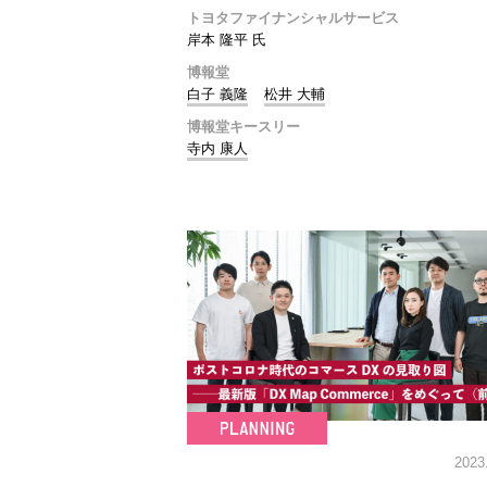
トヨタファイナンシャルサービス
岸本 隆平 氏
博報堂
白子 義隆
松井 大輔
博報堂キースリー
寺内 康人
2023