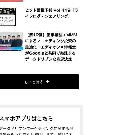
ヒット習慣予報 vol.419『ラ
イフログ・シェアリング』
【第12回】因果推論×MMM
によるマーケティング投資の
最適化―エディオン×博報堂
がGoogleと共同で実践する
データドリブンな意思決定―
もっと見る
スマホアプリはこちら
データドリブンマーケティングに関する最
新情報をいち早くお届けします。是非ご利