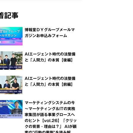
着記事
博報堂ＤＹグループメールマ
ガジンお申込みフォーム
AIエージェント時代の法整備
と「人間力」の本質【後編】
AIエージェント時代の法整備
と「人間力」の本質【前編】
マーケティングシステムの今
～マーケティング＆ITの実務
家集団が語る事業グロースへ
のヒント【vol.26】「クリッ
クの背景・理由は？」 AIが顧
客の"行動の裏側"を読み解