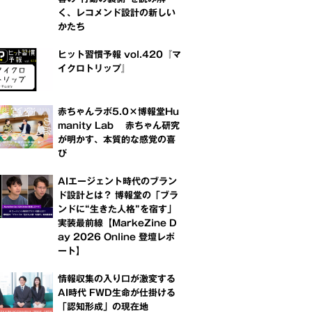
く、レコメンド設計の新しい
かたち
ヒット習慣予報 vol.420『マ
イクロトリップ』
赤ちゃんラボ5.0×博報堂Hu
manity Lab 赤ちゃん研究
が明かす、本質的な感覚の喜
び
AIエージェント時代のブラン
ド設計とは？ 博報堂の「ブラ
ンドに“生きた人格”を宿す」
実装最前線【MarkeZine D
ay 2026 Online 登壇レポ
ート】
情報収集の入り口が激変する
AI時代 FWD生命が仕掛ける
「認知形成」の現在地