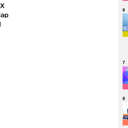
X
6
ap
前
7
8