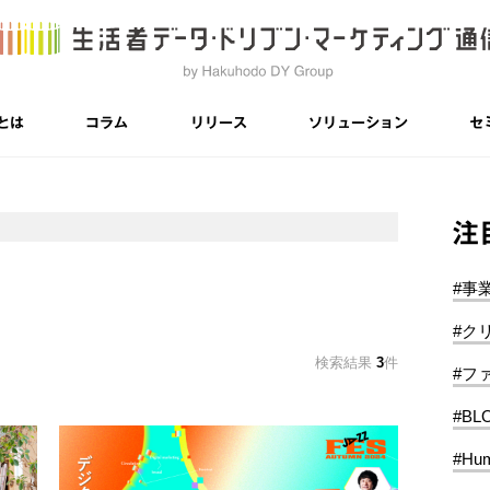
とは
コラム
リリース
ソリューション
セ
注
#事
#ク
検索結果
3
件
#フ
#BL
#Hum