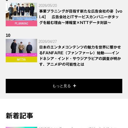
2026/05/20
事業プラニングが目指す新たな広告会社の姿【vo
l.4】 広告会社とITサービスカンパニーがタッ
グを組む理由～博報堂×NTTデータ対談～
10
2026/04/27
日本のエンタメコンテンツの魅力を世界に響かせ
るFANFARE（ファンファーレ）始動——イン
ドネシア・インド・サウジアラビアの調査が明か
す、アニメIPの可能性とは
もっと見る
新着記事