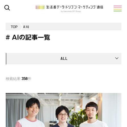
TOP
# AI
# AIの記事一覧
検索結果
358
件