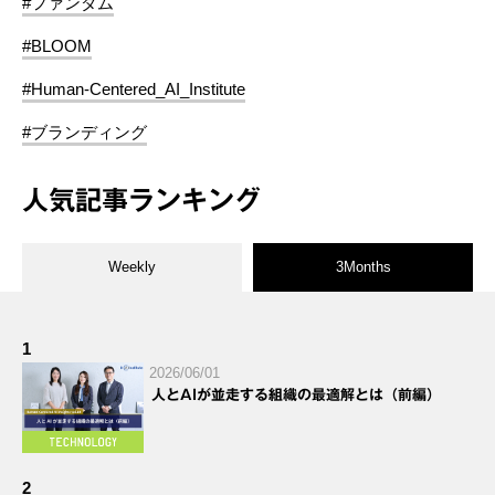
#ファンダム
#BLOOM
#Human-Centered_AI_Institute
#ブランディング
人気記事ランキング
Weekly
3Months
1
2026/06/01
人とAIが並走する組織の最適解とは（前編）
2