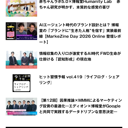
赤ちゃんラボ5.0×博報堂Humanity Lab 赤
ちゃん研究が明かす、本質的な感覚の喜び
AIエージェント時代のブランド設計とは？ 博報
堂の「ブランドに“生きた人格”を宿す」実装最前
線【MarkeZine Day 2026 Online 登壇レポ
ート】
情報収集の入り口が激変するAI時代 FWD生命が
仕掛ける「認知形成」の現在地
ヒット習慣予報 vol.419『ライフログ・シェア
リング』
【第12回】因果推論×MMMによるマーケティン
グ投資の最適化―エディオン×博報堂がGoogle
と共同で実践するデータドリブンな意思決定―