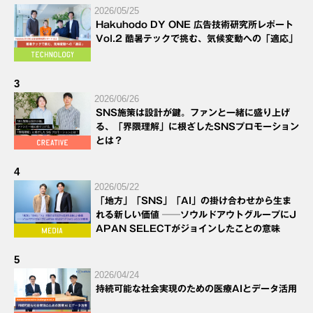
2026/05/25
Hakuhodo DY ONE 広告技術研究所レポート
Vol.2 酷暑テックで挑む、気候変動への「適応」
3
2026/06/26
SNS施策は設計が鍵。ファンと一緒に盛り上げ
る、「界隈理解」に根ざしたSNSプロモーション
とは？
4
2026/05/22
「地方」「SNS」「AI」の掛け合わせから生ま
れる新しい価値 ──ソウルドアウトグループにJ
APAN SELECTがジョインしたことの意味
5
2026/04/24
持続可能な社会実現のための医療AIとデータ活用