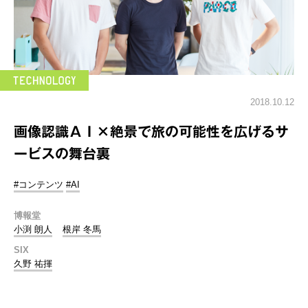
2018.10.12
画像認識ＡＩ×絶景で旅の可能性を広げるサ
ービスの舞台裏
#コンテンツ
#AI
博報堂
小渕 朗人
根岸 冬馬
SIX
久野 祐揮