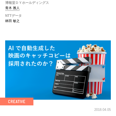
博報堂ＤＹホールディングス
青木 雅人
NTTデータ
林田 敏之
2018.04.05