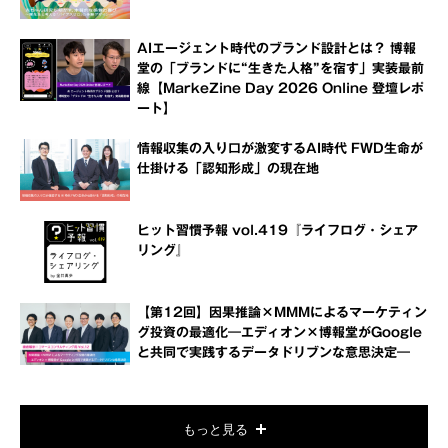
AIエージェント時代のブランド設計とは？ 博報
堂の「ブランドに“生きた人格”を宿す」実装最前
線【MarkeZine Day 2026 Online 登壇レポ
ート】
情報収集の入り口が激変するAI時代 FWD生命が
仕掛ける「認知形成」の現在地
ヒット習慣予報 vol.419『ライフログ・シェア
リング』
【第12回】因果推論×MMMによるマーケティン
グ投資の最適化―エディオン×博報堂がGoogle
と共同で実践するデータドリブンな意思決定―
もっと見る