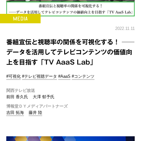
2022.11.11
番組宣伝と視聴率の関係を可視化する！ ──
データを活用してテレビコンテンツの価値向
上を目指す「TV AaaS Lab」
#可視化
#テレビ視聴データ
#AaaS
#コンテンツ
関西テレビ放送
前田 香久氏
大澤 郁予氏
博報堂ＤＹメディアパートナーズ
吉田 拓海
藤井 陸