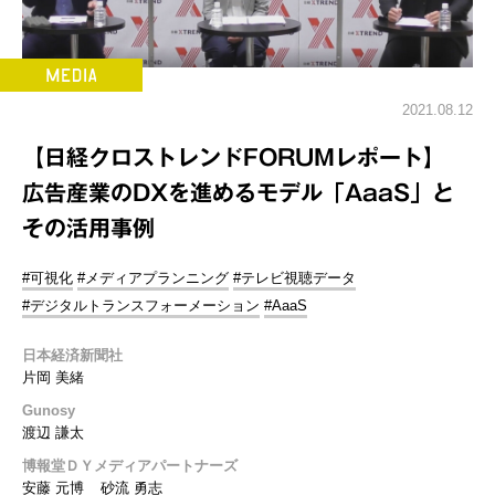
2021.08.12
【日経クロストレンドFORUMレポート】
広告産業のDXを進めるモデル「AaaS」と
その活用事例
#可視化
#メディアプランニング
#テレビ視聴データ
#デジタルトランスフォーメーション
#AaaS
日本経済新聞社
片岡 美緒
Gunosy
渡辺 謙太
博報堂ＤＹメディアパートナーズ
安藤 元博
砂流 勇志