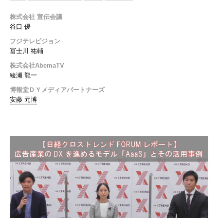
株式会社 宣伝会議
谷口 優
フジテレビジョン
冨士川 祐輔
株式会社AbemaTV
綾瀬 龍一
博報堂ＤＹメディアパートナーズ
安藤 元博