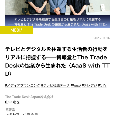
2026.07.16
テレビとデジタルを往還する生活者の行動を
リアルに把握する──博報堂とThe Trade
Deskの協業から生まれた〈AaaS with TT
D〉
#メディアプランニング
#テレビ視聴データ
#AaaS
#テレデジ
#CTV
The Trade Desk Japan株式会社
山中 竜也
博報堂
小澤 怜平
佐原 利周