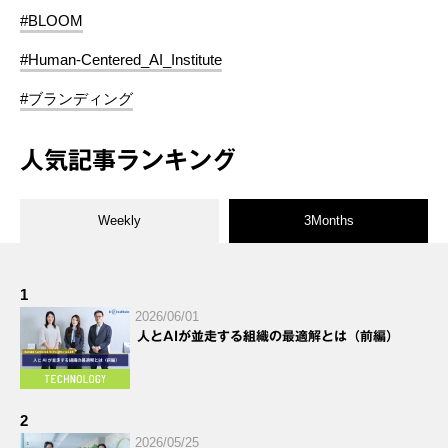
#BLOOM
#Human-Centered_AI_Institute
#ブランディング
人気記事ランキング
Weekly
3Months
1
2026/06/01
人とAIが並走する組織の最適解とは（前編）
2
2026/05/25