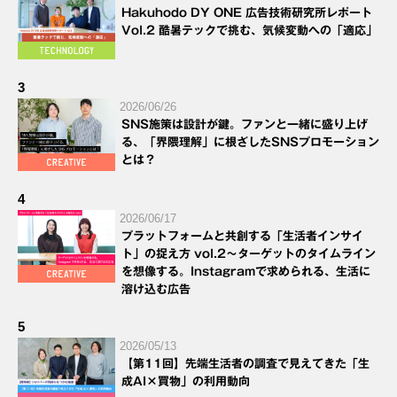
Hakuhodo DY ONE 広告技術研究所レポート
Vol.2 酷暑テックで挑む、気候変動への「適応」
3
2026/06/26
SNS施策は設計が鍵。ファンと一緒に盛り上げ
る、「界隈理解」に根ざしたSNSプロモーション
とは？
4
2026/06/17
プラットフォームと共創する「生活者インサイ
ト」の捉え方 vol.2～ターゲットのタイムライン
を想像する。Instagramで求められる、生活に
溶け込む広告
5
2026/05/13
【第11回】先端生活者の調査で見えてきた「生
成AI×買物」の利用動向