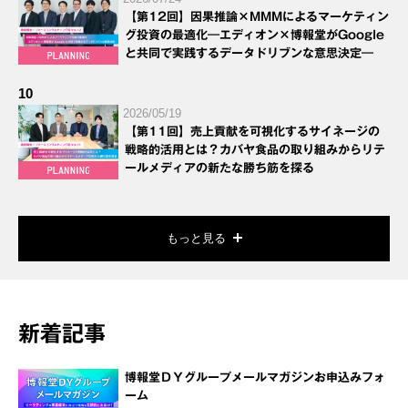
【第12回】因果推論×MMMによるマーケティン
グ投資の最適化―エディオン×博報堂がGoogle
と共同で実践するデータドリブンな意思決定―
10
2026/05/19
【第11回】売上貢献を可視化するサイネージの
戦略的活用とは？カバヤ食品の取り組みからリテ
ールメディアの新たな勝ち筋を探る
もっと見る
新着記事
博報堂ＤＹグループメールマガジンお申込みフォ
ーム