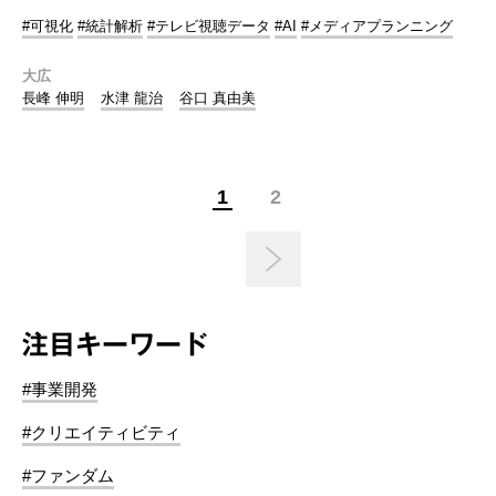
#可視化
#統計解析
#テレビ視聴データ
#AI
#メディアプランニング
大広
長峰 伸明
水津 龍治
谷口 真由美
1
2
注目キーワード
#事業開発
#クリエイティビティ
#ファンダム