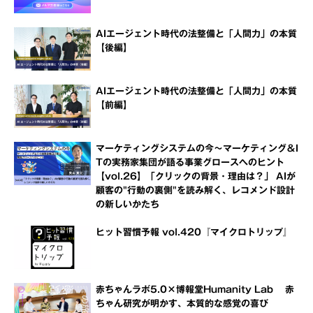
AIエージェント時代の法整備と「人間力」の本質
【後編】
AIエージェント時代の法整備と「人間力」の本質
【前編】
マーケティングシステムの今～マーケティング＆I
Tの実務家集団が語る事業グロースへのヒント
【vol.26】「クリックの背景・理由は？」 AIが
顧客の"行動の裏側"を読み解く、レコメンド設計
の新しいかたち
ヒット習慣予報 vol.420『マイクロトリップ』
赤ちゃんラボ5.0×博報堂Humanity Lab 赤
ちゃん研究が明かす、本質的な感覚の喜び