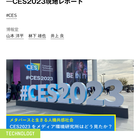
―CES2023現地レポート
#CES
博報堂
山本 洋平
林下 雄也
井上 良