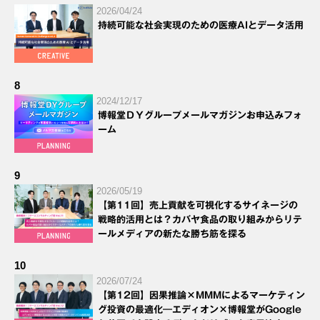
2026/04/24
持続可能な社会実現のための医療AIとデータ活用
8
2024/12/17
博報堂ＤＹグループメールマガジンお申込みフォ
ーム
9
2026/05/19
【第11回】売上貢献を可視化するサイネージの
戦略的活用とは？カバヤ食品の取り組みからリテ
ールメディアの新たな勝ち筋を探る
10
2026/07/24
【第12回】因果推論×MMMによるマーケティン
グ投資の最適化―エディオン×博報堂がGoogle