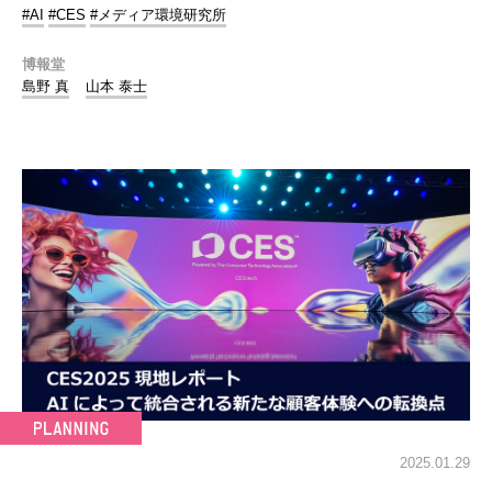
#AI
#CES
#メディア環境研究所
博報堂
島野 真
山本 泰士
2025.01.29