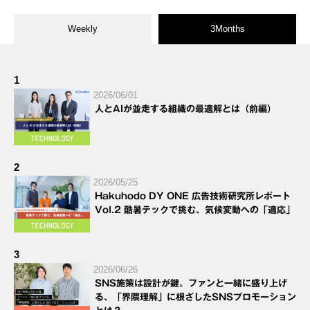
Weekly
3Months
1
2026/06/01
人とAIが並走する組織の最適解とは（前編）
2
2026/05/25
Hakuhodo DY ONE 広告技術研究所レポート
Vol.2 酷暑テックで挑む、気候変動への「適応」
3
2026/06/26
SNS施策は設計が鍵。ファンと一緒に盛り上げ
る、「界隈理解」に根ざしたSNSプロモーション