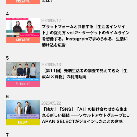
とは？
4
2026/06/17
プラットフォームと共創する「生活者インサイ
ト」の捉え方 vol.2～ターゲットのタイムライン
を想像する。Instagramで求められる、生活に
溶け込む広告
5
2026/05/13
【第11回】先端生活者の調査で見えてきた「生
成AI×買物」の利用動向
6
2026/05/22
「地方」「SNS」「AI」の掛け合わせから生ま
れる新しい価値 ──ソウルドアウトグループにJ
APAN SELECTがジョインしたことの意味
7