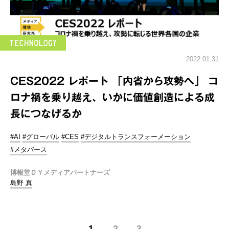
2022.01.31
CES2022 レポート 「内省から攻勢へ」 コ
ロナ禍を乗り越え、いかに価値創造による成
長につなげるか
#AI
#グローバル
#CES
#デジタルトランスフォーメーション
#メタバース
博報堂ＤＹメディアパートナーズ
島野 真
1
2
3