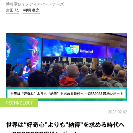
博報堂ＤＹメディアパートナーズ
吉田 弘
桐明 眞之
2023.02.02
世界は“好奇心”よりも“納得”を求める時代へ