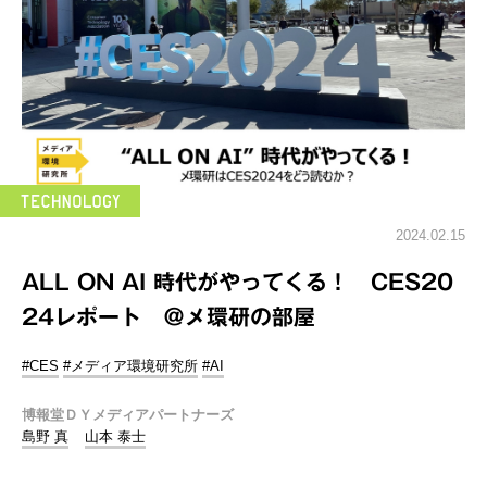
2024.02.15
ALL ON AI 時代がやってくる！ CES20
24レポート ＠メ環研の部屋
#CES
#メディア環境研究所
#AI
博報堂ＤＹメディアパートナーズ
島野 真
山本 泰士