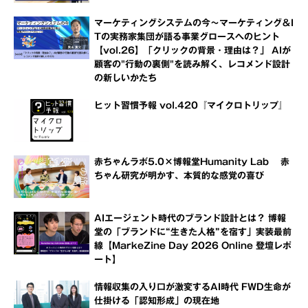
マーケティングシステムの今～マーケティング＆I
Tの実務家集団が語る事業グロースへのヒント
【vol.26】「クリックの背景・理由は？」 AIが
顧客の"行動の裏側"を読み解く、レコメンド設計
の新しいかたち
ヒット習慣予報 vol.420『マイクロトリップ』
赤ちゃんラボ5.0×博報堂Humanity Lab 赤
ちゃん研究が明かす、本質的な感覚の喜び
AIエージェント時代のブランド設計とは？ 博報
堂の「ブランドに“生きた人格”を宿す」実装最前
線【MarkeZine Day 2026 Online 登壇レポ
ート】
情報収集の入り口が激変するAI時代 FWD生命が
仕掛ける「認知形成」の現在地