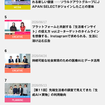
れる新しい価値 ──ソウルドアウトグループにJ
APAN SELECTがジョインしたことの意味
5
2026/06/17
プラットフォームと共創する「生活者インサイ
ト」の捉え方 vol.2～ターゲットのタイムライン
を想像する。Instagramで求められる、生活に
溶け込む広告
6
2026/04/24
持続可能な社会実現のための医療AIとデータ活用
7
2026/05/13
【第11回】先端生活者の調査で見えてきた「生
成AI×買物」の利用動向