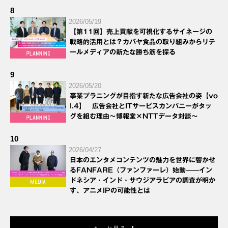
8
2026/05/19
【第11回】売上貢献を可視化するサイネージの
戦略的活用とは？カバヤ食品の取り組みからリテ
ールメディアの新たな勝ち筋を探る
9
2026/05/20
事業プラニングが目指す新たな広告会社の姿【vo
l.4】 広告会社とITサービスカンパニーがタッ
グを組む理由～博報堂×NTTデータ対談～
10
2026/04/27
日本のエンタメコンテンツの魅力を世界に響かせ
るFANFARE（ファンファーレ）始動——イン
ドネシア・インド・サウジアラビアの調査が明か
す、アニメIPの可能性とは