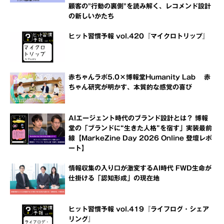
顧客の"行動の裏側"を読み解く、レコメンド設計
の新しいかたち
ヒット習慣予報 vol.420『マイクロトリップ』
赤ちゃんラボ5.0×博報堂Humanity Lab 赤
ちゃん研究が明かす、本質的な感覚の喜び
AIエージェント時代のブランド設計とは？ 博報
堂の「ブランドに“生きた人格”を宿す」実装最前
線【MarkeZine Day 2026 Online 登壇レポ
ート】
情報収集の入り口が激変するAI時代 FWD生命が
仕掛ける「認知形成」の現在地
ヒット習慣予報 vol.419『ライフログ・シェア
リング』