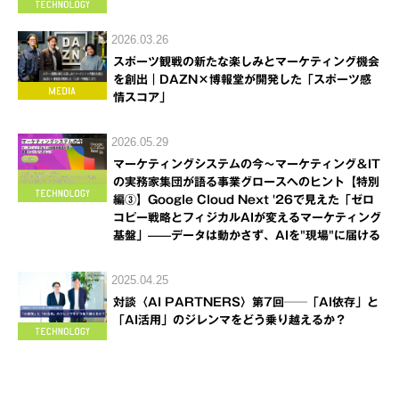
2026.03.26
スポーツ観戦の新たな楽しみとマーケティング機会
を創出｜DAZN×博報堂が開発した「スポーツ感
情スコア」
2026.05.29
マーケティングシステムの今～マーケティング＆IT
の実務家集団が語る事業グロースへのヒント【特別
編③】Google Cloud Next '26で見えた「ゼロ
コピー戦略とフィジカルAIが変えるマーケティング
基盤」——データは動かさず、AIを"現場"に届ける
2025.04.25
対談〈AI PARTNERS〉第7回──「AI依存」と
「AI活用」のジレンマをどう乗り越えるか？