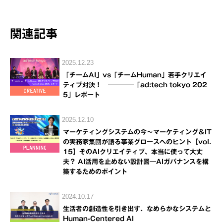
関連記事
2025.12.23
「チームAI」vs「チームHuman」若手クリエイ
ティブ対決！ ────「ad:tech tokyo 202
5」レポート
2025.12.10
マーケティングシステムの今～マーケティング＆IT
の実務家集団が語る事業グロースへのヒント【vol.
15】そのAIクリエイティブ、本当に使って大丈
夫？ AI活用を止めない設計図―AIガバナンスを構
築するためのポイント
2024.10.17
生活者の創造性を引き出す、なめらかなシステムと
Human-Centered AI