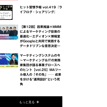
ヒット習慣予報 vol.419『ラ
イフログ・シェアリング』
【第12回】因果推論×MMM
によるマーケティング投資の
最適化―エディオン×博報堂
がGoogleと共同で実践する
データドリブンな意思決定―
マーケティングシステムの今
～マーケティング＆ITの実務
家集団が語る事業グロースへ
のヒント【vol.25】MAツー
ル導入の「その先」── 成果
を分ける"運用設計"という死
角
もっと見る