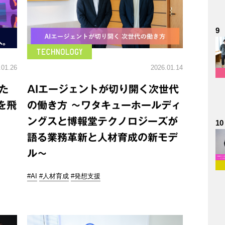
9
.01.26
2026.01.14
た
AIエージェントが切り開く次世代
を飛
の働き方 ～ワタキューホールディ
ングスと博報堂テクノロジーズが
10
語る業務革新と人材育成の新モデ
ル～
#AI
#人材育成
#発想支援