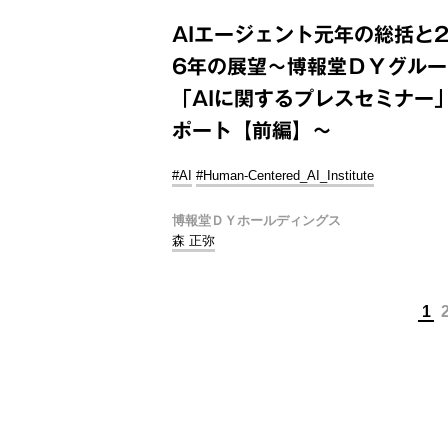
AIエージェント元年の総括と2
6年の展望～博報堂ＤＹグルー
「AIに関するプレスセミナー
ポート【前編】～
#AI
#Human-Centered_AI_Institute
博報堂ＤＹホールディングス
森 正弥
1