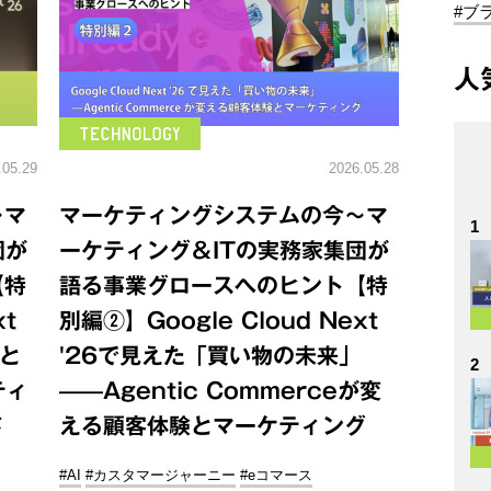
#ブ
人
.05.29
2026.05.28
～マ
マーケティングシステムの今～マ
1
団が
ーケティング＆ITの実務家集団が
【特
語る事業グロースへのヒント【特
xt
別編②】Google Cloud Next
略と
'26で見えた「買い物の未来」
2
ティ
——Agentic Commerceが変
さ
える顧客体験とマーケティング
#AI
#カスタマージャーニー
#eコマース