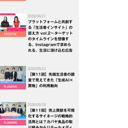
2026/06/17
プラットフォームと共創す
る「生活者インサイト」の
捉え方 vol.2～ターゲット
のタイムラインを想像す
る。Instagramで求めら
れる、生活に溶け込む広告
2026/05/13
【第11回】先端生活者の調
査で見えてきた「生成AI×
買物」の利用動向
2026/05/19
【第11回】売上貢献を可視
化するサイネージの戦略的
活用とは？カバヤ食品の取
り組みからリテールメディ