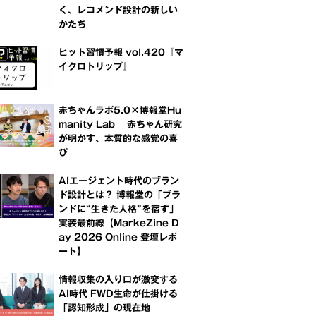
く、レコメンド設計の新しい
かたち
ヒット習慣予報 vol.420『マ
イクロトリップ』
赤ちゃんラボ5.0×博報堂Hu
manity Lab 赤ちゃん研究
が明かす、本質的な感覚の喜
び
AIエージェント時代のブラン
ド設計とは？ 博報堂の「ブラ
ンドに“生きた人格”を宿す」
実装最前線【MarkeZine D
ay 2026 Online 登壇レポ
ート】
情報収集の入り口が激変する
AI時代 FWD生命が仕掛ける
「認知形成」の現在地