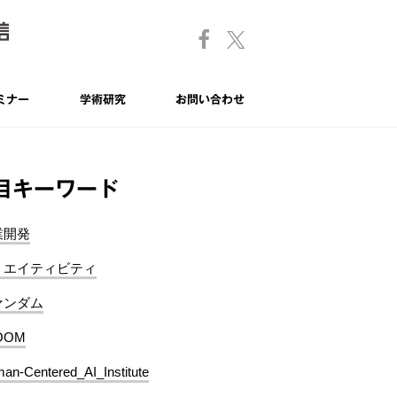
ミナー
学術研究
お問い合わせ
目キーワード
業開発
リエイティビティ
ァンダム
OOM
an-Centered_AI_Institute