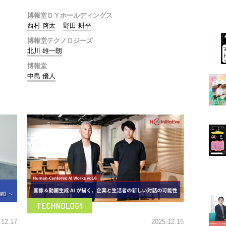
博報堂ＤＹホールディングス
西村 啓太
野田 耕平
博報堂テクノロジーズ
北川 雄一朗
博報堂
中島 優人
.12.17
2025.12.15