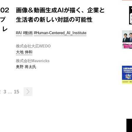
02
画像＆動画生成AIが描く、企業と
プ
生活者の新しい対話の可能性
」レ
#AI
#動画
#Human-Centered_AI_Institute
株式会社大広WEDO
大地 伸和
株式会社Mavericks
奥野 将太氏
2
3
…
15