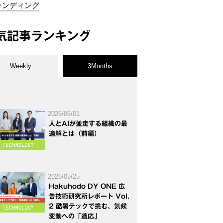
ランディング
気記事ランキング
Weekly
3Months
2026/06/01
人とAIが並走する組織の最
適解とは（前編）
2026/05/25
Hakuhodo DY ONE 広
告技術研究所レポート Vol.
2 酷暑テックで挑む、気候
変動への「適応」