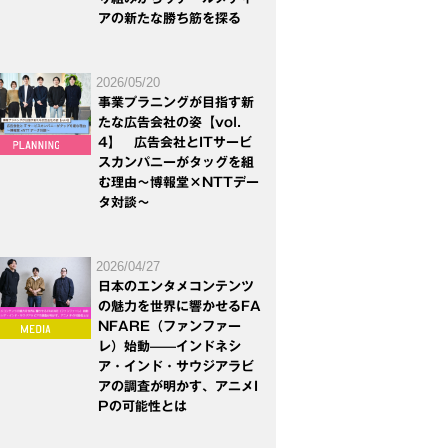
アの新たな勝ち筋を探る
2026/05/20
事業プラニングが目指す新
たな広告会社の姿【vol.
4】 広告会社とITサービ
スカンパニーがタッグを組
む理由～博報堂×NTTデー
タ対談～
2026/04/27
日本のエンタメコンテンツ
の魅力を世界に響かせるFA
NFARE（ファンファー
レ）始動——インドネシ
ア・インド・サウジアラビ
アの調査が明かす、アニメI
Pの可能性とは