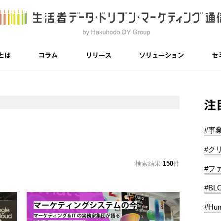
とは
コラム
リリース
ソリューション
セ
注
#事
#ク
検索結果
150
件
#フ
#BL
#Hum