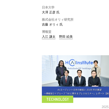
日本大学
大澤 正彦 氏
株式会社オリィ研究所
吉藤 オリィ 氏
博報堂
入江 謙太
野田 絵美
2025