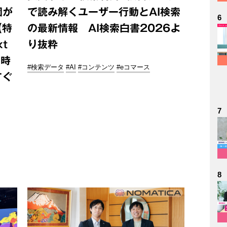
団が
で読み解くユーザー行動とAI検索
6
【特
の最新情報 AI検索白書2026よ
xt
り抜粋
ト時
#検索データ
#AI
#コンテンツ
#eコマース
すぐ
7
8