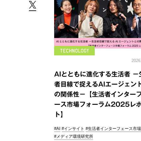
2026
AIとともに進化する生活者 －
者目線で捉えるAIエージェン
の関係性－【生活者インター
ース市場フォーラム2025レ
ト】
#AI
#インサイト
#生活者インターフェース市場
#メディア環境研究所