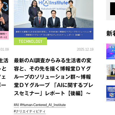
新
.01.09
2025.12.19
生活
最新のAI調査からみる生活者の変
トと
容と、その先を描く博報堂ＤＹグ
フェ
ループのソリューション群～博報
ポー
堂ＤＹグループ 「AIに関するプレ
スセミナー」レポート【後編】～
#AI
#Human-Centered_AI_Institute
#クリエイティビティ