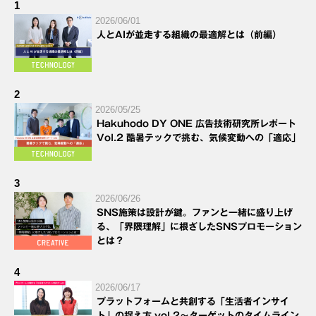
1
2026/06/01
人とAIが並走する組織の最適解とは（前編）
2
2026/05/25
Hakuhodo DY ONE 広告技術研究所レポート
Vol.2 酷暑テックで挑む、気候変動への「適応」
3
2026/06/26
SNS施策は設計が鍵。ファンと一緒に盛り上げ
る、「界隈理解」に根ざしたSNSプロモーション
とは？
4
2026/06/17
プラットフォームと共創する「生活者インサイ
ト」の捉え方 vol.2～ターゲットのタイムライン