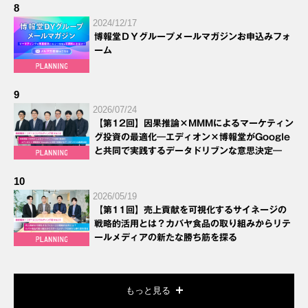
8
2024/12/17
博報堂ＤＹグループメールマガジンお申込みフォ
ーム
9
2026/07/24
【第12回】因果推論×MMMによるマーケティン
グ投資の最適化―エディオン×博報堂がGoogle
と共同で実践するデータドリブンな意思決定―
10
2026/05/19
【第11回】売上貢献を可視化するサイネージの
戦略的活用とは？カバヤ食品の取り組みからリテ
ールメディアの新たな勝ち筋を探る
もっと見る