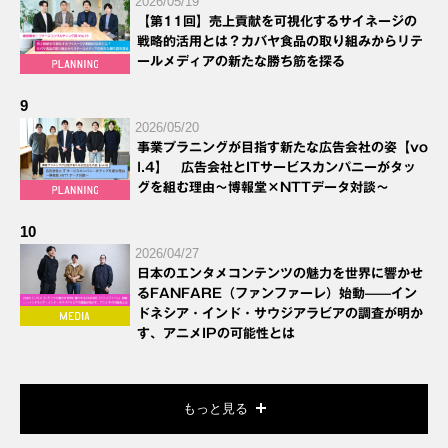
2026/05/19
【第11回】売上貢献を可視化するサイネージの
戦略的活用とは？カバヤ食品の取り組みからリテ
ールメディアの新たな勝ち筋を探る
9
2026/05/20
事業プラニングが目指す新たな広告会社の姿【vo
l.4】 広告会社とITサービスカンパニーがタッ
グを組む理由～博報堂×NTTデータ対談～
10
2026/04/27
日本のエンタメコンテンツの魅力を世界に響かせ
るFANFARE（ファンファーレ）始動——イン
ドネシア・インド・サウジアラビアの調査が明か
す、アニメIPの可能性とは
もっと見る