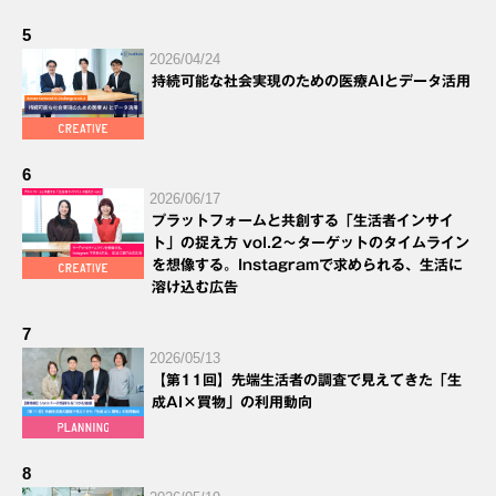
5
2026/04/24
持続可能な社会実現のための医療AIとデータ活用
6
2026/06/17
プラットフォームと共創する「生活者インサイ
ト」の捉え方 vol.2～ターゲットのタイムライン
を想像する。Instagramで求められる、生活に
溶け込む広告
7
2026/05/13
【第11回】先端生活者の調査で見えてきた「生
成AI×買物」の利用動向
8