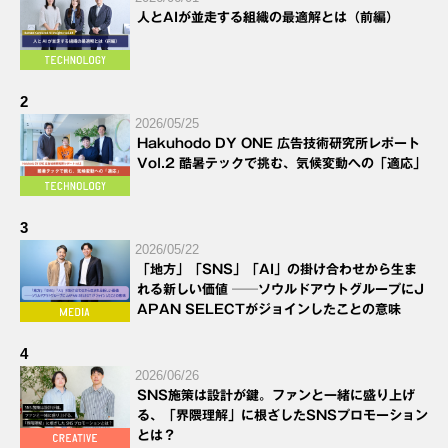
人とAIが並走する組織の最適解とは（前編）
2
2026/05/25
Hakuhodo DY ONE 広告技術研究所レポート
Vol.2 酷暑テックで挑む、気候変動への「適応」
3
2026/05/22
「地方」「SNS」「AI」の掛け合わせから生ま
れる新しい価値 ──ソウルドアウトグループにJ
APAN SELECTがジョインしたことの意味
4
2026/06/26
SNS施策は設計が鍵。ファンと一緒に盛り上げ
る、「界隈理解」に根ざしたSNSプロモーション
とは？