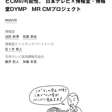
ビCMの可能性。 日本テレビ×博報堂・博報
堂DYMP MR CMプロジェクト
#AR/VR
博報堂
須田 和博
世羅 孝祐
博報堂ＤＹメディアパートナーズ
佐々木 将人
日本テレビ放送網株式会社
藤井 彩人
加藤 友規