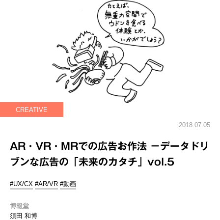
CREATIVE
2018.07.05
AR・VR・MRでの広告お作法 －データドリ
ブンな広告の「未来のカタチ」vol.5
#UX/CX
#AR/VR
#動画
博報堂
須田 和博