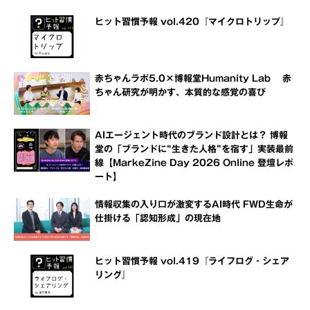
ヒット習慣予報 vol.420『マイクロトリップ』
赤ちゃんラボ5.0×博報堂Humanity Lab 赤
ちゃん研究が明かす、本質的な感覚の喜び
AIエージェント時代のブランド設計とは？ 博報
堂の「ブランドに“生きた人格”を宿す」実装最前
線【MarkeZine Day 2026 Online 登壇レポ
ート】
情報収集の入り口が激変するAI時代 FWD生命が
仕掛ける「認知形成」の現在地
ヒット習慣予報 vol.419『ライフログ・シェア
リング』