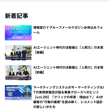
新着記事
博報堂ＤＹグループメールマガジンお申込みフォ
ーム
AIエージェント時代の法整備と「人間力」の本質
【後編】
AIエージェント時代の法整備と「人間力」の本質
【前編】
マーケティングシステムの今～マーケティング＆I
Tの実務家集団が語る事業グロースへのヒント
【vol.26】「クリックの背景・理由は？」 AIが
顧客の"行動の裏側"を読み解く、レコメンド設計
の新しいかたち