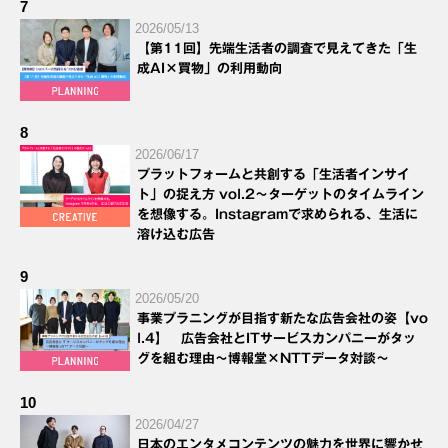
7
2026/05/13
【第11回】先端生活者の調査で見えてきた「生
成AI×買物」の利用動向
8
2026/06/17
プラットフォームと共創する「生活者インサイ
ト」の捉え方 vol.2～ターゲットのタイムライン
を想像する。Instagramで求められる、生活に
溶け込む広告
9
2026/05/20
事業プラニングが目指す新たな広告会社の姿【vo
l.4】 広告会社とITサービスカンパニーがタッ
グを組む理由～博報堂×NTTデータ対談～
10
2026/04/27
日本のエンタメコンテンツの魅力を世界に響かせ