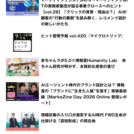
マーケティングシステムの今～マーケティング＆I
Tの実務家集団が語る事業グロースへのヒント
【vol.26】「クリックの背景・理由は？」 AIが
顧客の"行動の裏側"を読み解く、レコメンド設計
の新しいかたち
ヒット習慣予報 vol.420『マイクロトリップ』
赤ちゃんラボ5.0×博報堂Humanity Lab 赤
ちゃん研究が明かす、本質的な感覚の喜び
AIエージェント時代のブランド設計とは？ 博報
堂の「ブランドに“生きた人格”を宿す」実装最前
線【MarkeZine Day 2026 Online 登壇レポ
ート】
情報収集の入り口が激変するAI時代 FWD生命が
仕掛ける「認知形成」の現在地