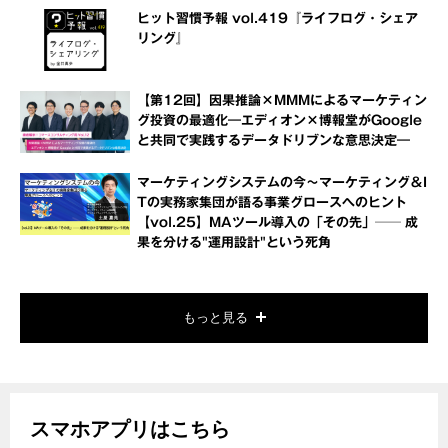
ヒット習慣予報 vol.419『ライフログ・シェア
リング』
【第12回】因果推論×MMMによるマーケティン
グ投資の最適化―エディオン×博報堂がGoogle
と共同で実践するデータドリブンな意思決定―
マーケティングシステムの今～マーケティング＆I
Tの実務家集団が語る事業グロースへのヒント
【vol.25】MAツール導入の「その先」── 成
果を分ける"運用設計"という死角
もっと見る
スマホアプリはこちら