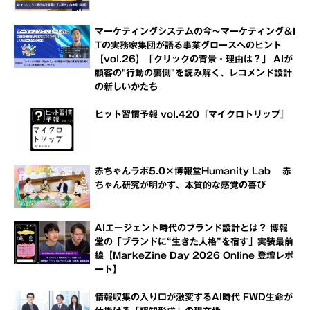
マーケティングシステムの今～マーケティング＆I
Tの実務家集団が語る事業グロースへのヒント
【vol.26】「クリックの背景・理由は？」 AIが
顧客の"行動の裏側"を読み解く、レコメンド設計
の新しいかたち
ヒット習慣予報 vol.420『マイクロトリップ』
赤ちゃんラボ5.0×博報堂Humanity Lab 赤
ちゃん研究が明かす、本質的な感覚の喜び
AIエージェント時代のブランド設計とは？ 博報
堂の「ブランドに“生きた人格”を宿す」実装最前
線【MarkeZine Day 2026 Online 登壇レポ
ート】
情報収集の入り口が激変するAI時代 FWD生命が