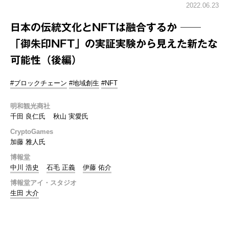
2022.06.23
日本の伝統文化とNFTは融合するか ──
「御朱印NFT」の実証実験から見えた新たな
可能性（後編）
#ブロックチェーン
#地域創生
#NFT
明和観光商社
千田 良仁氏
秋山 実愛氏
CryptoGames
加藤 雅人氏
博報堂
中川 浩史
石毛 正義
伊藤 佑介
博報堂アイ・スタジオ
生田 大介