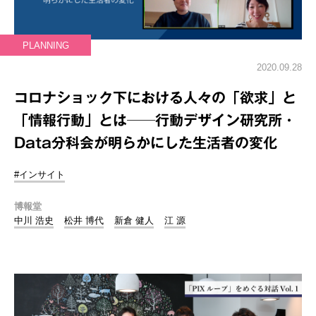
PLANNING
2020.09.28
コロナショック下における人々の「欲求」と
「情報行動」とは──行動デザイン研究所・
Data分科会が明らかにした生活者の変化
#インサイト
博報堂
中川 浩史
松井 博代
新倉 健人
江 源