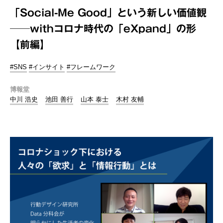
「Social-Me Good」という新しい価値観
──withコロナ時代の「eXpand」の形
【前編】
#SNS
#インサイト
#フレームワーク
博報堂
中川 浩史
池田 善行
山本 泰士
木村 友輔