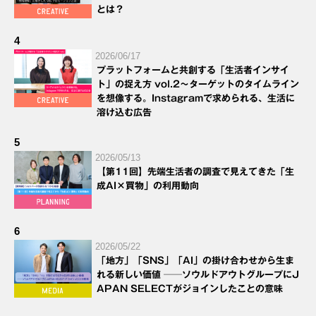
とは？
4
2026/06/17
プラットフォームと共創する「生活者インサイ
ト」の捉え方 vol.2～ターゲットのタイムライン
を想像する。Instagramで求められる、生活に
溶け込む広告
5
2026/05/13
【第11回】先端生活者の調査で見えてきた「生
成AI×買物」の利用動向
6
2026/05/22
「地方」「SNS」「AI」の掛け合わせから生ま
れる新しい価値 ──ソウルドアウトグループにJ
APAN SELECTがジョインしたことの意味