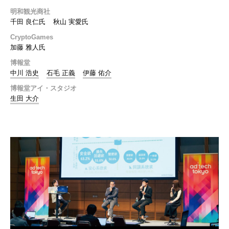
明和観光商社
千田 良仁氏
秋山 実愛氏
CryptoGames
加藤 雅人氏
博報堂
中川 浩史
石毛 正義
伊藤 佑介
博報堂アイ・スタジオ
生田 大介