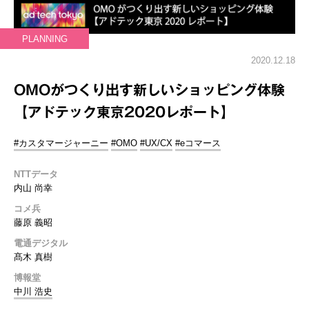
PLANNING
2020.12.18
OMOがつくり出す新しいショッピング体験
【アドテック東京2020レポート】
#カスタマージャーニー
#OMO
#UX/CX
#eコマース
NTTデータ
内山 尚幸
コメ兵
藤原 義昭
電通デジタル
髙木 真樹
博報堂
中川 浩史