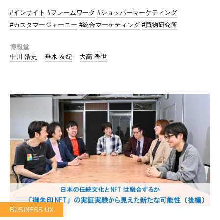
#インサイト
#フレームワーク
#ショッパーマーケティング
#カスタマージャーニー
#統合マーケティング
#買物研究所
博報堂
中川 浩史
垂水 友紀
大高 香世
BUSINESS UX