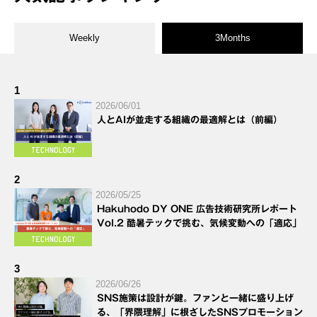
Weekly
3Months
1
2026/06/01
人とAIが並走する組織の最適解とは（前編）
2
2026/05/25
Hakuhodo DY ONE 広告技術研究所レポート
Vol.2 酷暑テックで挑む、気候変動への「適応」
3
2026/06/26
SNS施策は設計が鍵。ファンと一緒に盛り上げ
る、「界隈理解」に根ざしたSNSプロモーション