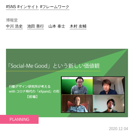
#SNS
#インサイト
#フレームワーク
博報堂
中川 浩史
池田 善行
山本 泰士
木村 友輔
PLANNING
2020.12.04