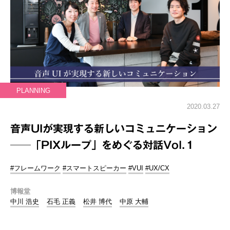
PLANNING
2020.03.27
音声UIが実現する新しいコミュニケーション
──「PIXループ」をめぐる対話Vol.１
#フレームワーク
#スマートスピーカー
#VUI
#UX/CX
博報堂
中川 浩史
石毛 正義
松井 博代
中原 大輔