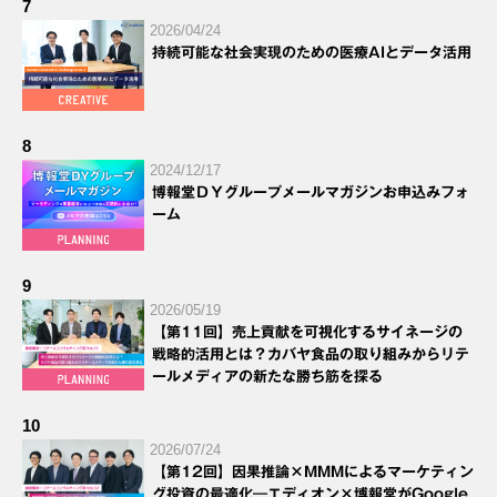
7
2026/04/24
持続可能な社会実現のための医療AIとデータ活用
8
2024/12/17
博報堂ＤＹグループメールマガジンお申込みフォ
ーム
9
2026/05/19
【第11回】売上貢献を可視化するサイネージの
戦略的活用とは？カバヤ食品の取り組みからリテ
ールメディアの新たな勝ち筋を探る
10
2026/07/24
【第12回】因果推論×MMMによるマーケティン
グ投資の最適化―エディオン×博報堂がGoogle