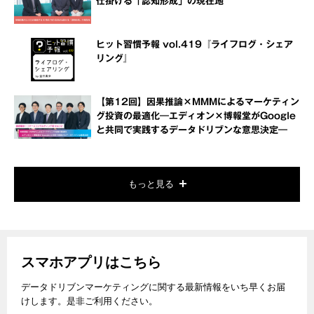
仕掛ける「認知形成」の現在地
ヒット習慣予報 vol.419『ライフログ・シェア
リング』
【第12回】因果推論×MMMによるマーケティン
グ投資の最適化―エディオン×博報堂がGoogle
と共同で実践するデータドリブンな意思決定―
もっと見る
スマホアプリはこちら
データドリブンマーケティングに関する最新情報をいち早くお届
けします。是非ご利用ください。