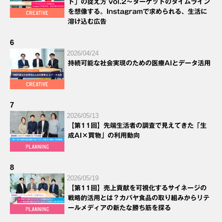
ト」の捉え方 vol.2～ターゲットのタイムライン
を想像する。Instagramで求められる、生活に
溶け込む広告
6
2026/04/24
持続可能な社会実現のための医療AIとデータ活用
7
2026/05/13
【第11回】先端生活者の調査で見えてきた「生
成AI×買物」の利用動向
8
2026/05/19
【第11回】売上貢献を可視化するサイネージの
戦略的活用とは？カバヤ食品の取り組みからリテ
ールメディアの新たな勝ち筋を探る