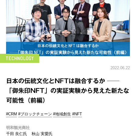
2022.06.22
日本の伝統文化とNFTは融合するか ──
「御朱印NFT」の実証実験から見えた新たな
可能性（前編）
#CRM
#ブロックチェーン
#地域創生
#NFT
明和観光商社
千田 良仁氏
秋山 実愛氏