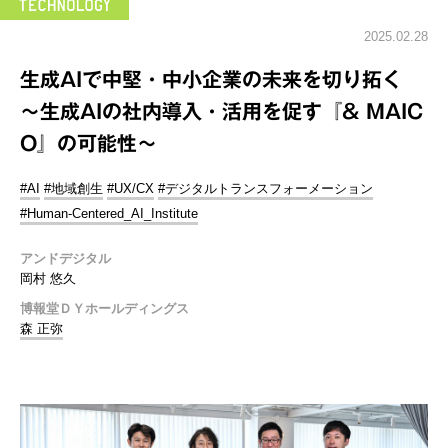
2025.02.28
生成AIで中堅・中小企業の未来を切り拓く
～生成AIの社内導入・活用を促す『& MAIC
O』の可能性～
#AI
#地域創生
#UX/CX
#デジタルトランスフォーメーション
#Human-Centered_AI_Institute
アンドデジタル
岡村 悠久
博報堂ＤＹホールディングス
森 正弥