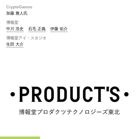
CryptoGames
加藤 雅人氏
博報堂
中川 浩史
石毛 正義
伊藤 佑介
博報堂アイ・スタジオ
生田 大介