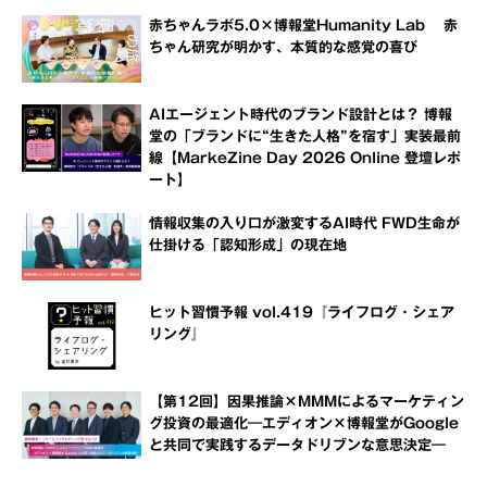
赤ちゃんラボ5.0×博報堂Humanity Lab 赤
ちゃん研究が明かす、本質的な感覚の喜び
AIエージェント時代のブランド設計とは？ 博報
堂の「ブランドに“生きた人格”を宿す」実装最前
線【MarkeZine Day 2026 Online 登壇レポ
ート】
情報収集の入り口が激変するAI時代 FWD生命が
仕掛ける「認知形成」の現在地
ヒット習慣予報 vol.419『ライフログ・シェア
リング』
【第12回】因果推論×MMMによるマーケティン
グ投資の最適化―エディオン×博報堂がGoogle
と共同で実践するデータドリブンな意思決定―