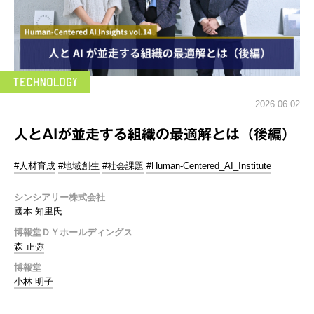
2026.06.02
人とAIが並走する組織の最適解とは（後編）
#人材育成
#地域創生
#社会課題
#Human-Centered_AI_Institute
シンシアリー株式会社
國本 知里氏
博報堂ＤＹホールディングス
森 正弥
博報堂
小林 明子