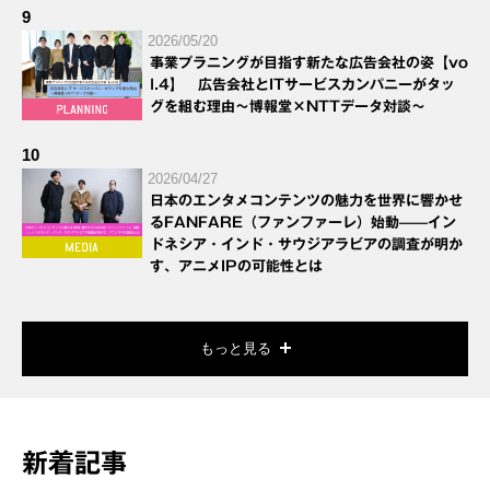
9
2026/05/20
事業プラニングが目指す新たな広告会社の姿【vo
l.4】 広告会社とITサービスカンパニーがタッ
グを組む理由～博報堂×NTTデータ対談～
10
2026/04/27
日本のエンタメコンテンツの魅力を世界に響かせ
るFANFARE（ファンファーレ）始動——イン
ドネシア・インド・サウジアラビアの調査が明か
す、アニメIPの可能性とは
もっと見る
新着記事