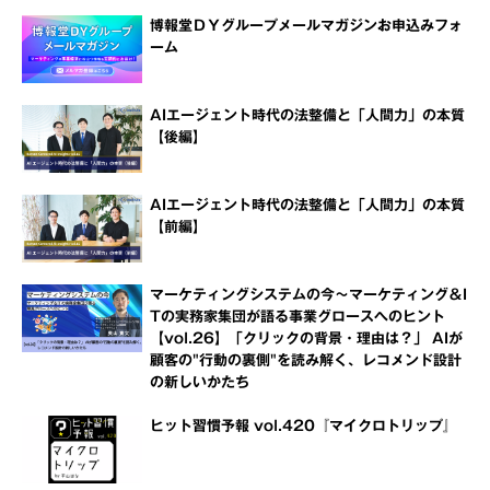
博報堂ＤＹグループメールマガジンお申込みフォ
ーム
AIエージェント時代の法整備と「人間力」の本質
【後編】
AIエージェント時代の法整備と「人間力」の本質
【前編】
マーケティングシステムの今～マーケティング＆I
Tの実務家集団が語る事業グロースへのヒント
【vol.26】「クリックの背景・理由は？」 AIが
顧客の"行動の裏側"を読み解く、レコメンド設計
の新しいかたち
ヒット習慣予報 vol.420『マイクロトリップ』