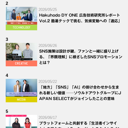
2
2026/05/25
Hakuhodo DY ONE 広告技術研究所レポート
Vol.2 酷暑テックで挑む、気候変動への「適応」
3
2026/06/26
SNS施策は設計が鍵。ファンと一緒に盛り上げ
る、「界隈理解」に根ざしたSNSプロモーション
とは？
4
2026/05/22
「地方」「SNS」「AI」の掛け合わせから生ま
れる新しい価値 ──ソウルドアウトグループにJ
APAN SELECTがジョインしたことの意味
5
2026/06/17
プラットフォームと共創する「生活者インサイ