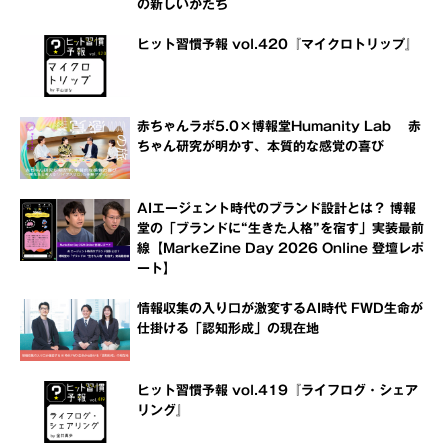
の新しいかたち
ヒット習慣予報 vol.420『マイクロトリップ』
赤ちゃんラボ5.0×博報堂Humanity Lab 赤
ちゃん研究が明かす、本質的な感覚の喜び
AIエージェント時代のブランド設計とは？ 博報
堂の「ブランドに“生きた人格”を宿す」実装最前
線【MarkeZine Day 2026 Online 登壇レポ
ート】
情報収集の入り口が激変するAI時代 FWD生命が
仕掛ける「認知形成」の現在地
ヒット習慣予報 vol.419『ライフログ・シェア
リング』