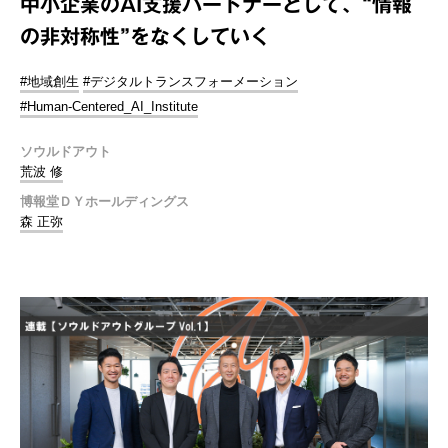
中小企業のAI支援パートナーとして、“情報
の非対称性”をなくしていく
#地域創生
#デジタルトランスフォーメーション
#Human-Centered_AI_Institute
ソウルドアウト
荒波 修
博報堂ＤＹホールディングス
森 正弥