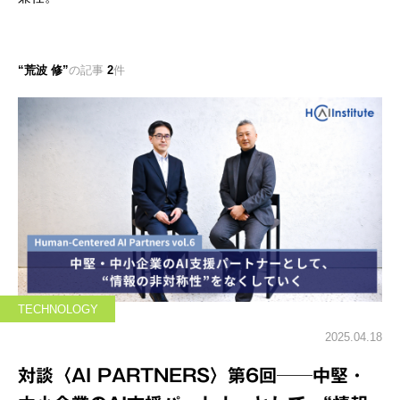
荒波 修
の記事
2
件
TECHNOLOGY
2025.04.18
対談〈AI PARTNERS〉第6回──中堅・