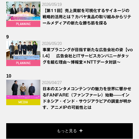
2026/05/19
【第11回】売上貢献を可視化するサイネージの
戦略的活用とは？カバヤ食品の取り組みからリテ
ールメディアの新たな勝ち筋を探る
9
2026/05/20
事業プラニングが目指す新たな広告会社の姿【vo
l.4】 広告会社とITサービスカンパニーがタッ
グを組む理由～博報堂×NTTデータ対談～
10
2026/04/27
日本のエンタメコンテンツの魅力を世界に響かせ
るFANFARE（ファンファーレ）始動——イン
ドネシア・インド・サウジアラビアの調査が明か
す、アニメIPの可能性とは
もっと見る