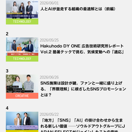
2026/06/01
人とAIが並走する組織の最適解とは（前編）
2
2026/05/25
Hakuhodo DY ONE 広告技術研究所レポート
Vol.2 酷暑テックで挑む、気候変動への「適応」
3
2026/06/26
SNS施策は設計が鍵。ファンと一緒に盛り上げ
る、「界隈理解」に根ざしたSNSプロモーション
とは？
4
2026/05/22
「地方」「SNS」「AI」の掛け合わせから生ま
れる新しい価値 ──ソウルドアウトグループにJ