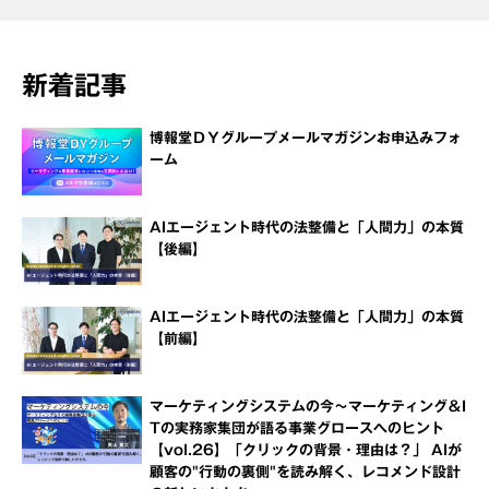
新着記事
博報堂ＤＹグループメールマガジンお申込みフォ
ーム
AIエージェント時代の法整備と「人間力」の本質
【後編】
AIエージェント時代の法整備と「人間力」の本質
【前編】
マーケティングシステムの今～マーケティング＆I
Tの実務家集団が語る事業グロースへのヒント
【vol.26】「クリックの背景・理由は？」 AIが
顧客の"行動の裏側"を読み解く、レコメンド設計