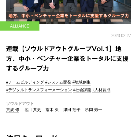
ALLIANCE
2023.02.27
連載【ソウルドアウトグループVol.1】地
方、中小・ベンチャー企業をトータルに支援
するグループ力
#チームビルディング
#システム開発
#地域創生
#デジタルトランスフォーメーション
#社会課題
#人材育成
ソウルドアウト
荒波 修
北川 共史
荒木 央
津田 翔平
杉岡 秀一