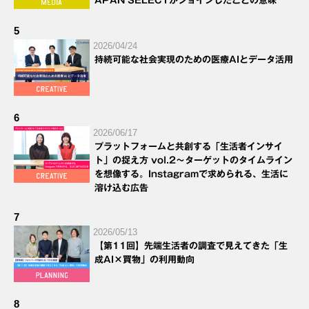
APAN SELECTがジョインしたことの意味
5
2026/04/24
持続可能な社会実現のための医療AIとデータ活用
6
2026/06/17
プラットフォームと共創する「生活者インサイ
ト」の捉え方 vol.2～ターゲットのタイムライン
を想像する。Instagramで求められる、生活に
溶け込む広告
7
2026/05/13
【第11回】先端生活者の調査で見えてきた「生
成AI×買物」の利用動向
8