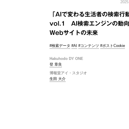
2025
「AIで変わる生活者の検索行
vol.1 AI検索エンジンの動
Webサイトの未来
#検索データ
#AI
#コンテンツ
#ポストCookie
Hakuhodo DY ONE
登 章良
博報堂アイ・スタジオ
生田 大介