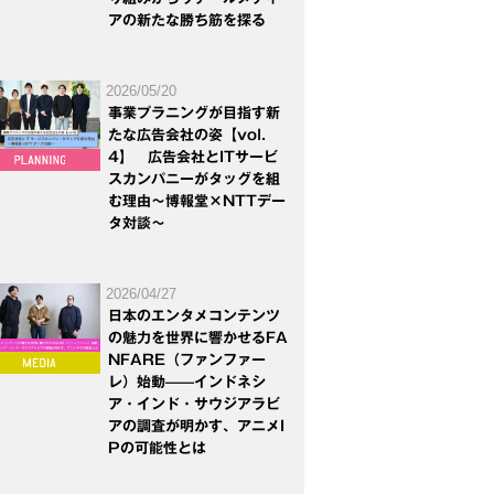
アの新たな勝ち筋を探る
2026/05/20
事業プラニングが目指す新
たな広告会社の姿【vol.
4】 広告会社とITサービ
スカンパニーがタッグを組
む理由～博報堂×NTTデー
タ対談～
2026/04/27
日本のエンタメコンテンツ
の魅力を世界に響かせるFA
NFARE（ファンファー
レ）始動——インドネシ
ア・インド・サウジアラビ
アの調査が明かす、アニメI
Pの可能性とは