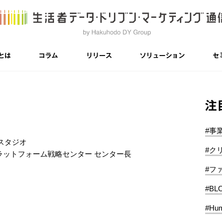
とは
コラム
リリース
ソリューション
セ
注
#事
スタジオ
#ク
プラットフォーム戦略センター センター長
#フ
#BL
#Hum