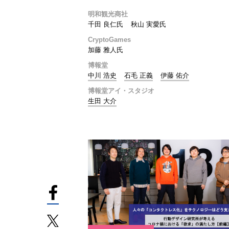
明和観光商社
千田 良仁氏
秋山 実愛氏
CryptoGames
加藤 雅人氏
博報堂
中川 浩史
石毛 正義
伊藤 佑介
博報堂アイ・スタジオ
生田 大介