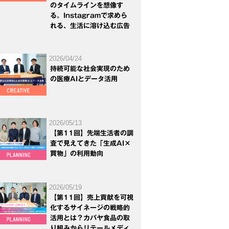
のタイムラインを想像す
る。Instagramで求めら
れる、生活に溶け込む広告
2026/04/24
持続可能な社会実現のため
の医療AIとデータ活用
2026/05/13
【第11回】先端生活者の調
査で見えてきた「生成AI×
買物」の利用動向
2026/05/19
【第11回】売上貢献を可視
化するサイネージの戦略的
活用とは？カバヤ食品の取
り組みからリテールメディ