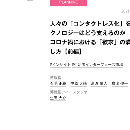
PLANNING
2021
人々の「コンタクトレス化」
クノロジーはどう支えるのか 
コロナ禍における「欲求」の
し方【前編】
#インサイト
#生活者インターフェース市場
博報堂
石毛 正義
中原 大輔
新倉 健人
廣瀬 優平
博報堂アイ・スタジオ
生田 大介