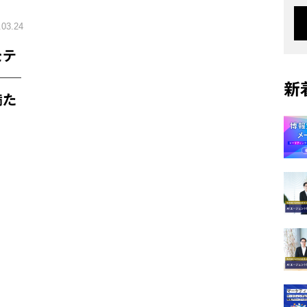
.03.24
をテ
──
新
満た