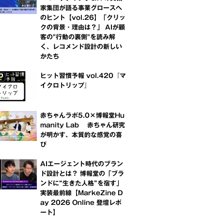
家集団が語る事業グロースへ
のヒント【vol.26】「クリッ
クの背景・理由は？」 AIが顧
客の"行動の裏側"を読み解
く、レコメンド設計の新しい
かたち
ヒット習慣予報 vol.420『マ
イクロトリップ』
赤ちゃんラボ5.0×博報堂Hu
manity Lab 赤ちゃん研究
が明かす、本質的な感覚の喜
び
AIエージェント時代のブラン
ド設計とは？ 博報堂の「ブラ
ンドに“生きた人格”を宿す」
実装最前線【MarkeZine D
ay 2026 Online 登壇レポ
ート】