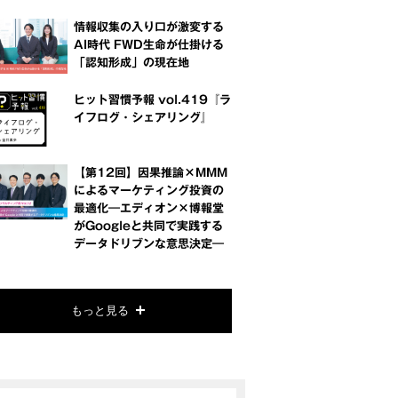
情報収集の入り口が激変する
AI時代 FWD生命が仕掛ける
「認知形成」の現在地
ヒット習慣予報 vol.419『ラ
イフログ・シェアリング』
【第12回】因果推論×MMM
によるマーケティング投資の
最適化―エディオン×博報堂
がGoogleと共同で実践する
データドリブンな意思決定―
もっと見る