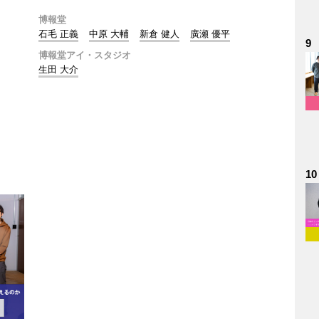
博報堂
石毛 正義
中原 大輔
新倉 健人
廣瀬 優平
9
博報堂アイ・スタジオ
生田 大介
10