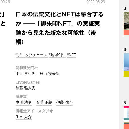
.09.26
2022.06.23
3
動」
日本の伝統文化とNFTは融合する
向と
か ──「御朱印NFT」の実証実
験から見えた新たな可能性（後
編）
4
#ブロックチェーン
#地域創生
#NFT
明和観光商社
千田 良仁氏
秋山 実愛氏
CryptoGames
加藤 雅人氏
博報堂
中川 浩史
石毛 正義
伊藤 佑介
5
博報堂アイ・スタジオ
生田 大介