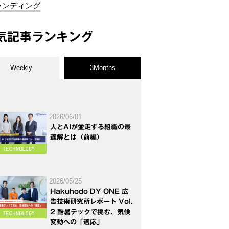
ランディング
気記事ランキング
Weekly
3Months
2026/06/01
人とAIが並走する組織の最
適解とは（前編）
2026/05/25
Hakuhodo DY ONE 広
告技術研究所レポート Vol.
2 酷暑テックで挑む、気候
変動への「適応」