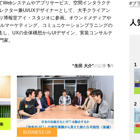
てWebシステムやアプリサービス、空間インタラクテ
#ブ
レクター兼UI/UXデザイナーとして、大手クライアン
より博報堂アイ・スタジオに参画。オウンドメディアや
人
タルマーケティング、コミュニケーションプラニングの
し、UXの全体構想からUIデザイン、実装コンサルテ
門家。
1
生田 大介
の記事
5
件
2
BUSINESS UX