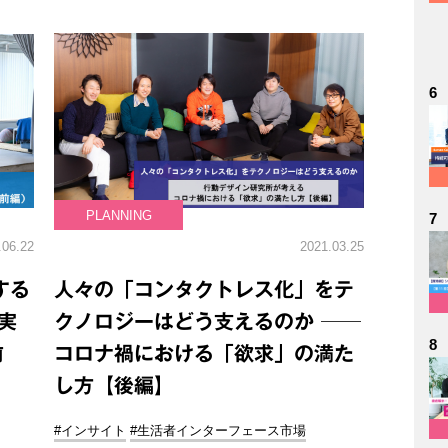
6
PLANNING
7
.06.22
2021.03.25
する
人々の「コンタクトレス化」をテ
実
クノロジーはどう支えるのか ──
8
前
コロナ禍における「欲求」の満た
し方【後編】
#インサイト
#生活者インターフェース市場