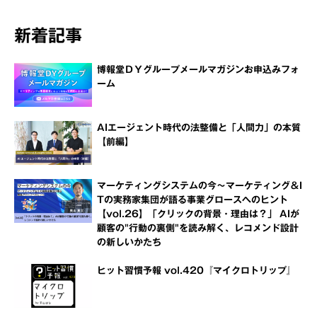
新着記事
博報堂ＤＹグループメールマガジンお申込みフォ
ーム
AIエージェント時代の法整備と「人間力」の本質
【前編】
マーケティングシステムの今～マーケティング＆I
Tの実務家集団が語る事業グロースへのヒント
【vol.26】「クリックの背景・理由は？」 AIが
顧客の"行動の裏側"を読み解く、レコメンド設計
の新しいかたち
ヒット習慣予報 vol.420『マイクロトリップ』