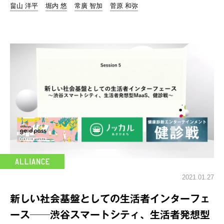
畠山 洋平
堀内 悠
常廣 智加
菅原 和弥
2021.01.27
新しい社会基盤としての生活者インターフェ
ース──渋谷スマートシティ、生活者発想型