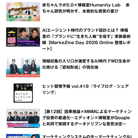
赤ちゃんラボ5.0×博報堂Humanity Lab 赤
ちゃん研究が明かす、本質的な感覚の喜び
AIエージェント時代のブランド設計とは？ 博報
堂の「ブランドに“生きた人格”を宿す」実装最前
線【MarkeZine Day 2026 Online 登壇レポ
ート】
情報収集の入り口が激変するAI時代 FWD生命が
仕掛ける「認知形成」の現在地
ヒット習慣予報 vol.419『ライフログ・シェア
リング』
【第12回】因果推論×MMMによるマーケティン
グ投資の最適化―エディオン×博報堂がGoogle
と共同で実践するデータドリブンな意思決定―
マーケティングシステムの今～マーケティング＆I