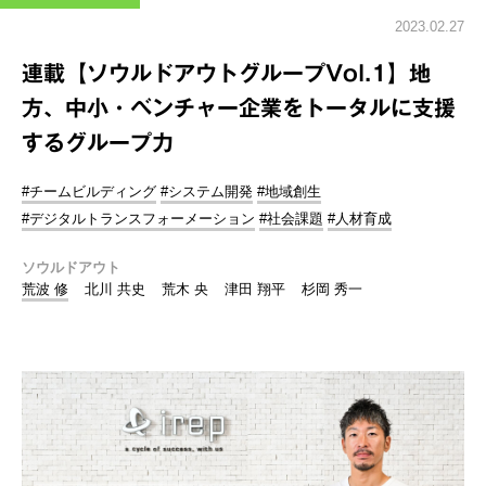
2023.02.27
連載【ソウルドアウトグループVol.1】地
方、中小・ベンチャー企業をトータルに支援
するグループ力
#チームビルディング
#システム開発
#地域創生
#デジタルトランスフォーメーション
#社会課題
#人材育成
ソウルドアウト
荒波 修
北川 共史
荒木 央
津田 翔平
杉岡 秀一