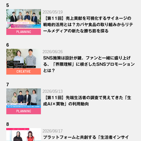
5
2026/05/19
【第11回】売上貢献を可視化するサイネージの
戦略的活用とは？カバヤ食品の取り組みからリテ
ールメディアの新たな勝ち筋を探る
6
2026/06/26
SNS施策は設計が鍵。ファンと一緒に盛り上げ
る、「界隈理解」に根ざしたSNSプロモーション
とは？
7
2026/05/13
【第11回】先端生活者の調査で見えてきた「生
成AI×買物」の利用動向
8
2026/06/17
プラットフォームと共創する「生活者インサイ