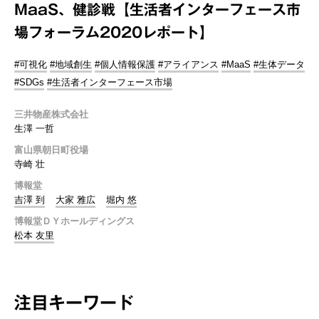
MaaS、健診戦【生活者インターフェース市
場フォーラム2020レポート】
#可視化
#地域創生
#個人情報保護
#アライアンス
#MaaS
#生体データ
#SDGs
#生活者インターフェース市場
三井物産株式会社
生澤 一哲
富山県朝日町役場
寺崎 壮
博報堂
吉澤 到
大家 雅広
堀内 悠
博報堂ＤＹホールディングス
松本 友里
注目キーワード