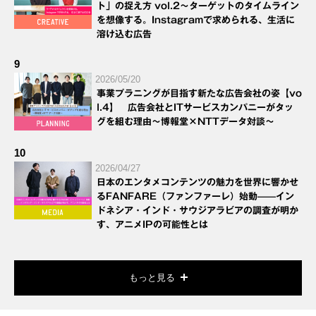
ト」の捉え方 vol.2～ターゲットのタイムライン
を想像する。Instagramで求められる、生活に
溶け込む広告
9
2026/05/20
事業プラニングが目指す新たな広告会社の姿【vo
l.4】 広告会社とITサービスカンパニーがタッ
グを組む理由～博報堂×NTTデータ対談～
10
2026/04/27
日本のエンタメコンテンツの魅力を世界に響かせ
るFANFARE（ファンファーレ）始動——イン
ドネシア・インド・サウジアラビアの調査が明か
す、アニメIPの可能性とは
もっと見る