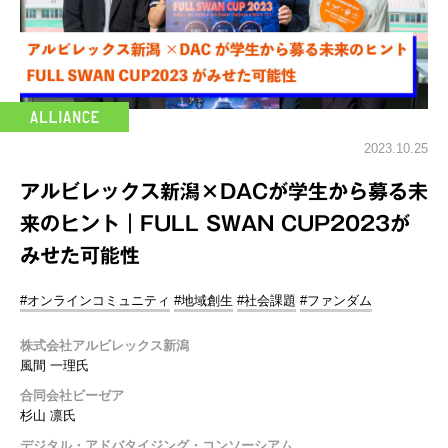
2023.10.25
アルビレックス新潟×DACが学生から募る未
来のヒント｜FULL SWAN CUP2023が
みせた可能性
#オンラインコミュニティ
#地域創生
#社会課題
#ファンダム
株式会社アルビレックス新潟
風間 一理氏
合同会社ビーゼア
杉山 凛氏
デジタル・アドバタイジング・コンソーシアム