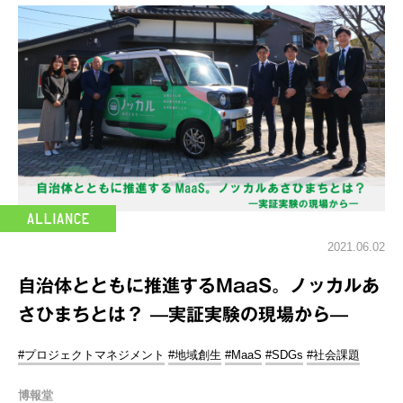
2021.06.02
自治体とともに推進するMaaS。ノッカルあ
さひまちとは？ —実証実験の現場から—
#プロジェクトマネジメント
#地域創生
#MaaS
#SDGs
#社会課題
博報堂