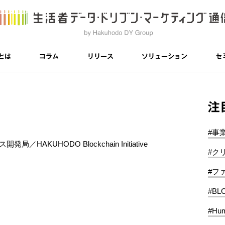
とは
コラム
リリース
ソリューション
セ
注
#事
局／HAKUHODO Blockchain Initiative
#ク
#フ
#BL
#Hum