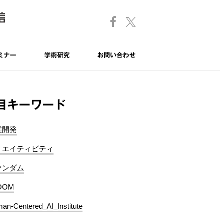
ミナー
学術研究
お問い合わせ
目キーワード
業開発
リエイティビティ
ァンダム
OOM
an-Centered_AI_Institute