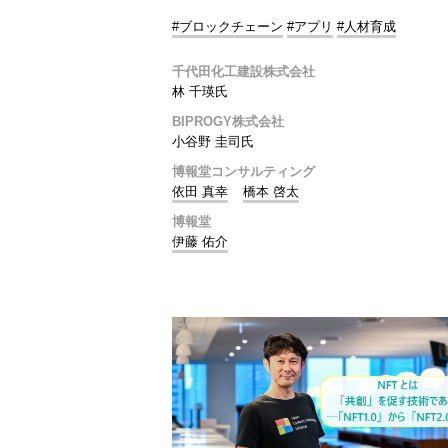
#ブロックチェーン
#アプリ
#人材育成
千代田化工建設株式会社
林 千瑛氏
BIPROGY株式会社
小谷野 圭司氏
博報堂コンサルティング
依田 真幸
橋本 啓太
博報堂
伊藤 佑介