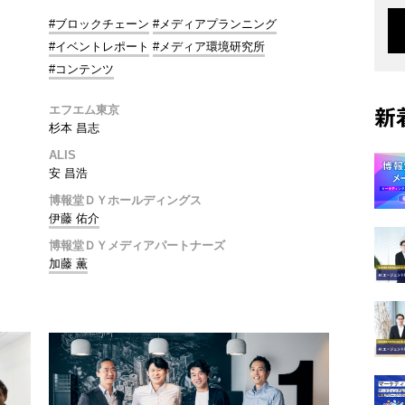
#ブロックチェーン
#メディアプランニング
#イベントレポート
#メディア環境研究所
#コンテンツ
エフエム東京
新
杉本 昌志
ALIS
安 昌浩
博報堂ＤＹホールディングス
伊藤 佑介
博報堂ＤＹメディアパートナーズ
加藤 薫