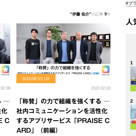
#ブ
伊藤 佑介
の記事
9
件
人
1
BUSINESS UX
.02.08
2023.02.03
 ─
「称賛」の力で組織を強くする ─
2
性化
社内コミュニケーションを活性化
 C
するアプリサービス「PRAISE C
ARD」（前編）