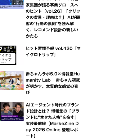
家集団が語る事業グロースへ
のヒント【vol.26】「クリッ
クの背景・理由は？」 AIが顧
客の"行動の裏側"を読み解
く、レコメンド設計の新しい
かたち
ヒット習慣予報 vol.420『マ
イクロトリップ』
赤ちゃんラボ5.0×博報堂Hu
manity Lab 赤ちゃん研究
が明かす、本質的な感覚の喜
び
AIエージェント時代のブラン
ド設計とは？ 博報堂の「ブラ
ンドに“生きた人格”を宿す」
実装最前線【MarkeZine D
ay 2026 Online 登壇レポ
ート】