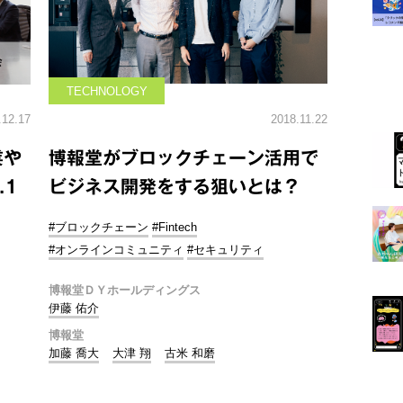
TECHNOLOGY
.12.17
2018.11.22
業や
博報堂がブロックチェーン活用で
.1
ビジネス開発をする狙いとは？
#ブロックチェーン
#Fintech
#オンラインコミュニティ
#セキュリティ
博報堂ＤＹホールディングス
伊藤 佑介
博報堂
加藤 喬大
大津 翔
古米 和磨