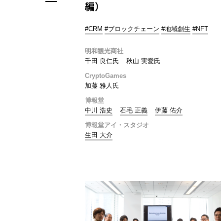
編）
#CRM
#ブロックチェーン
#地域創生
#NFT
明和観光商社
千田 良仁氏
秋山 実愛氏
CryptoGames
加藤 雅人氏
博報堂
中川 浩史
石毛 正義
伊藤 佑介
博報堂アイ・スタジオ
生田 大介