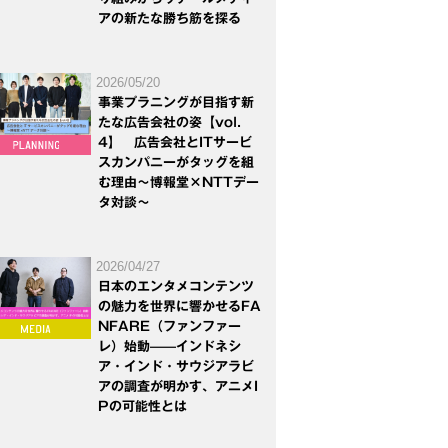
アの新たな勝ち筋を探る
2026/05/20
事業プラニングが目指す新
たな広告会社の姿【vol.
4】 広告会社とITサービ
スカンパニーがタッグを組
む理由～博報堂×NTTデー
タ対談～
2026/04/27
日本のエンタメコンテンツ
の魅力を世界に響かせるFA
NFARE（ファンファー
レ）始動——インドネシ
ア・インド・サウジアラビ
アの調査が明かす、アニメI
Pの可能性とは