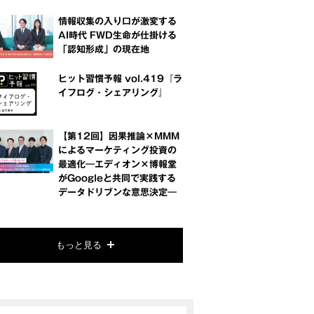
情報収集の入り口が激変する
AI時代 FWD生命が仕掛ける
「認知形成」の現在地
ヒット習慣予報 vol.419『ラ
イフログ・シェアリング』
【第12回】因果推論×MMM
によるマーケティング投資の
最適化―エディオン×博報堂
がGoogleと共同で実践する
データドリブンな意思決定―
もっと見る