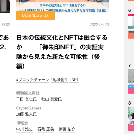
6
BUSINESS UX
.09.02
2022.06.23
であ
日本の伝統文化とNFTは融合する
2.
か ──「御朱印NFT」の実証実
験から見えた新たな可能性（後
7
編）
#ブロックチェーン
#地域創生
#NFT
明和観光商社
千田 良仁氏
秋山 実愛氏
8
CryptoGames
加藤 雅人氏
博報堂
中川 浩史
石毛 正義
伊藤 佑介