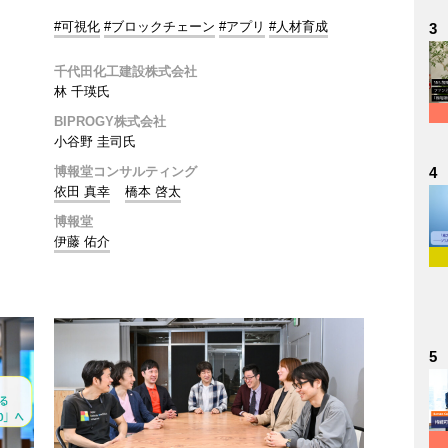
#可視化
#ブロックチェーン
#アプリ
#人材育成
3
千代田化工建設株式会社
林 千瑛氏
BIPROGY株式会社
小谷野 圭司氏
博報堂コンサルティング
4
依田 真幸
橋本 啓太
博報堂
伊藤 佑介
5