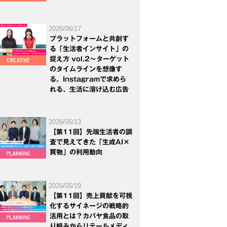
2026/06/17
プラットフォームと共創す
る「生活者インサイト」の
捉え方 vol.2～ターゲット
のタイムラインを想像す
る。Instagramで求めら
れる、生活に溶け込む広告
2026/05/13
【第11回】先端生活者の調
査で見えてきた「生成AI×
買物」の利用動向
2026/05/19
【第11回】売上貢献を可視
化するサイネージの戦略的
活用とは？カバヤ食品の取
り組みからリテールメディ