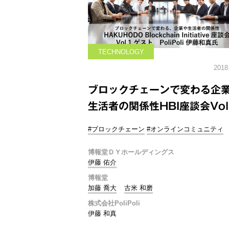
TECHNOLOGY
2018
ブロックチェーンで変わる企
生活者の関係性HBI座談会Vol
#ブロックチェーン
#オンラインコミュニティ
博報堂ＤＹホールディングス
伊藤 佑介
博報堂
加藤 喬大
古米 和磨
株式会社PoliPoli
伊藤 和真