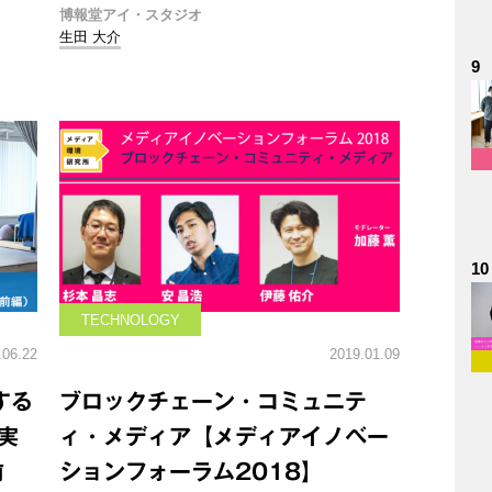
博報堂アイ・スタジオ
生田 大介
9
10
TECHNOLOGY
.06.22
2019.01.09
する
ブロックチェーン・コミュニテ
実
ィ・メディア【メディアイノベー
前
ションフォーラム2018】