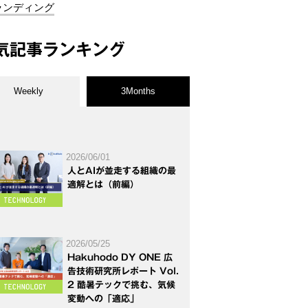
ランディング
気記事ランキング
Weekly
3Months
2026/06/01
人とAIが並走する組織の最
適解とは（前編）
2026/05/25
Hakuhodo DY ONE 広
告技術研究所レポート Vol.
2 酷暑テックで挑む、気候
変動への「適応」