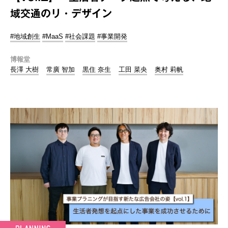
域交通のリ・デザイン
#地域創生
#MaaS
#社会課題
#事業開発
博報堂
長澤 大樹
常廣 智加
黒住 奈生
工田 菜央
奥村 莉帆