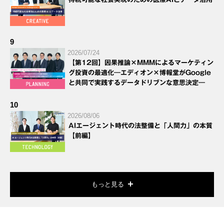
9
2026/07/24
【第12回】因果推論×MMMによるマーケティン
グ投資の最適化―エディオン×博報堂がGoogle
と共同で実践するデータドリブンな意思決定―
10
2026/08/06
AIエージェント時代の法整備と「人間力」の本質
【前編】
もっと見る