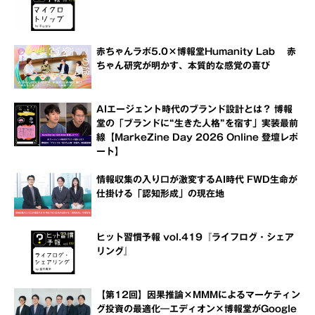
赤ちゃんラボ5.0×博報堂Humanity Lab 赤
ちゃん研究が明かす、本質的な感覚の喜び
AIエージェント時代のブランド設計とは？ 博報
堂の「ブランドに“生きた人格”を宿す」実装最前
線【MarkeZine Day 2026 Online 登壇レポ
ート】
情報収集の入り口が激変するAI時代 FWD生命が
仕掛ける「認知形成」の現在地
ヒット習慣予報 vol.419『ライフログ・シェア
リング』
【第12回】因果推論×MMMによるマーケティン
グ投資の最適化―エディオン×博報堂がGoogle