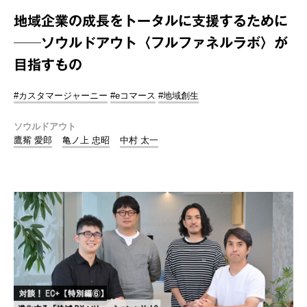
地域企業の成長をトータルに支援するために
──ソウルドアウト〈フルファネルラボ〉が
目指すもの
#カスタマージャーニー
#eコマース
#地域創生
ソウルドアウト
鷹觜 愛郎
亀ノ上 忠昭
中村 太一