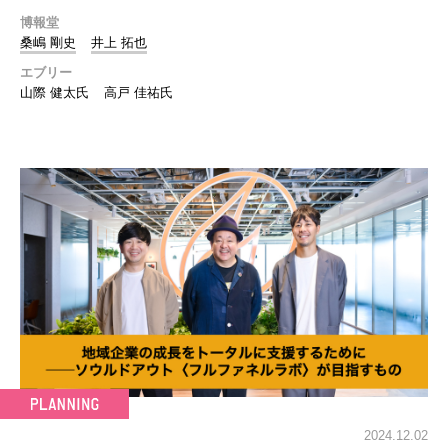
博報堂
桑嶋 剛史
井上 拓也
エブリー
山際 健太氏
高戸 佳祐氏
2024.12.02