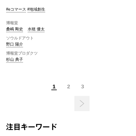
#eコマース
#地域創生
博報堂
桑嶋 剛史
水穂 優太
ソウルドアウト
野口 陽介
博報堂プロダクツ
杉山 典子
1
2
3
注目キーワード