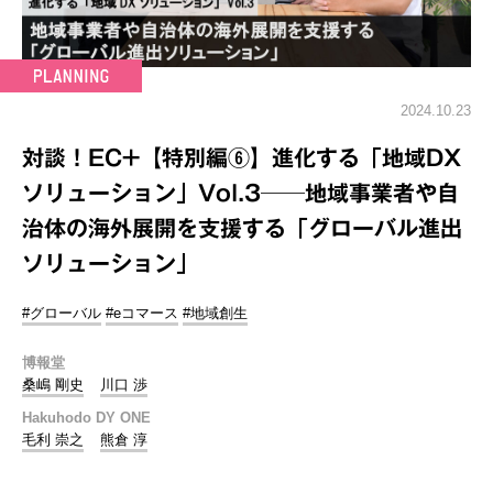
2024.10.23
対談！EC+【特別編⑥】進化する「地域DX
ソリューション」Vol.3──地域事業者や自
治体の海外展開を支援する「グローバル進出
ソリューション」
#グローバル
#eコマース
#地域創生
博報堂
桑嶋 剛史
川口 渉
Hakuhodo DY ONE
毛利 崇之
熊倉 淳