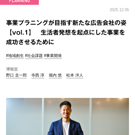
2025.12.05
事業プラニングが目指す新たな広告会社の姿
【vol.1】 生活者発想を起点にした事業を
成功させるために
#地域創生
#社会課題
#事業開発
博報堂
野口 圭一郎
寺西 淳
堀内 悠
松本 洋人