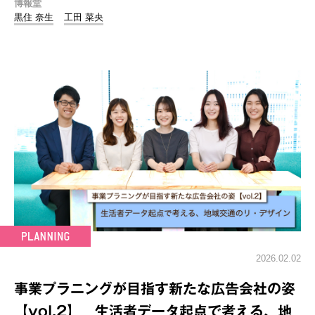
博報堂
黒住 奈生
工田 菜央
2026.02.02
事業プラニングが目指す新たな広告会社の姿
【vol.2】 生活者データ起点で考える、地