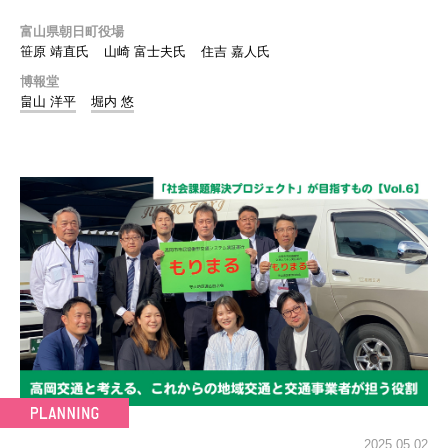
富山県朝日町役場
笹原 靖直氏
山崎 富士夫氏
住吉 嘉人氏
博報堂
畠山 洋平
堀内 悠
2025.05.02