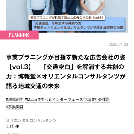
2026.04.03
事業プラニングが目指す新たな広告会社の姿
【vol.3】 「交通空白」を解消する共創の
力：博報堂×オリエンタルコンサルタンツが
語る地域交通の未来
#地域創生
#MaaS
#生活者インターフェース市場
#社会課題
#事業開発
オリエンタルコンサルタンツ
土崎 伸