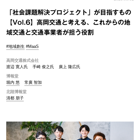
「社会課題解決プロジェクト」が目指すもの
【Vol.6】高岡交通と考える、これからの地
域交通と交通事業者が担う役割
#地域創生
#MaaS
高岡交通株式会社
渡辺 寛人氏
手崎 俊之氏
廣上 隆広氏
博報堂
堀内 悠
常廣 智加
北陸博報堂
清都 朋子