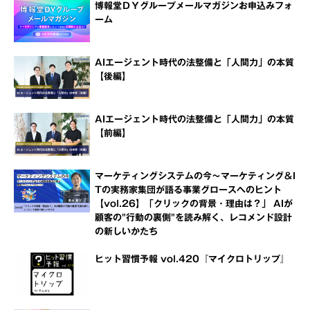
博報堂ＤＹグループメールマガジンお申込みフォ
ーム
AIエージェント時代の法整備と「人間力」の本質
【後編】
AIエージェント時代の法整備と「人間力」の本質
【前編】
マーケティングシステムの今～マーケティング＆I
Tの実務家集団が語る事業グロースへのヒント
【vol.26】「クリックの背景・理由は？」 AIが
顧客の"行動の裏側"を読み解く、レコメンド設計
の新しいかたち
ヒット習慣予報 vol.420『マイクロトリップ』