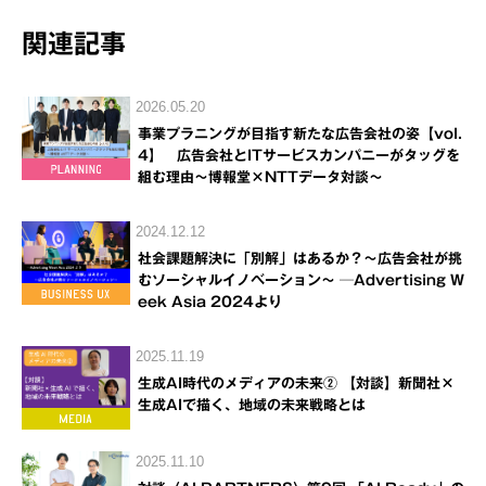
関連記事
2026.05.20
事業プラニングが目指す新たな広告会社の姿【vol.
4】 広告会社とITサービスカンパニーがタッグを
組む理由～博報堂×NTTデータ対談～
2024.12.12
社会課題解決に「別解」はあるか？～広告会社が挑
むソーシャルイノベーション～ ─Advertising W
eek Asia 2024より
2025.11.19
生成AI時代のメディアの未来② 【対談】新聞社×
生成AIで描く、地域の未来戦略とは
2025.11.10