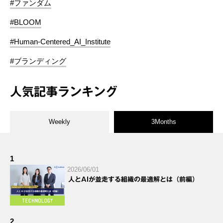
#ファンダム
#BLOOM
#Human-Centered_AI_Institute
#ブランディング
人気記事ランキング
Weekly
3Months
1
2026/06/01
人とAIが並走する組織の最適解とは（前編）
2