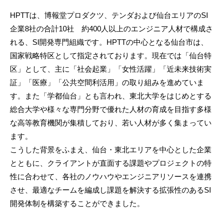
HPTTは、博報堂プロダクツ、テンダおよび仙台エリアのSI
企業8社の合計10社 約400人以上のエンジニア人材で構成さ
れる、SI開発専門組織です。HPTTの中心となる仙台市は、
国家戦略特区として指定されております。現在では「仙台特
区」として、主に「社会起業」「女性活躍」「近未来技術実
証」「医療」「公共空間利活用」の取り組みを進めていま
す。また「学都仙台」とも言われ、東北大学をはじめとする
総合大学や様々な専門分野で優れた人材の育成を目指す多様
な高等教育機関が集積しており、若い人材が多く集まってい
ます。
こうした背景をふまえ、仙台・東北エリアを中心とした企業
とともに、クライアントが直面する課題やプロジェクトの特
性に合わせて、各社のノウハウやエンジニアリソースを連携
させ、最適なチームを編成し課題を解決する拡張性のあるSI
開発体制を構築することができました。