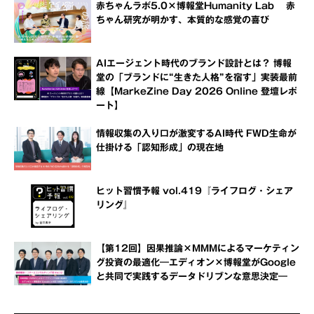
赤ちゃんラボ5.0×博報堂Humanity Lab 赤
ちゃん研究が明かす、本質的な感覚の喜び
AIエージェント時代のブランド設計とは？ 博報
堂の「ブランドに“生きた人格”を宿す」実装最前
線【MarkeZine Day 2026 Online 登壇レポ
ート】
情報収集の入り口が激変するAI時代 FWD生命が
仕掛ける「認知形成」の現在地
ヒット習慣予報 vol.419『ライフログ・シェア
リング』
【第12回】因果推論×MMMによるマーケティン
グ投資の最適化―エディオン×博報堂がGoogle
と共同で実践するデータドリブンな意思決定―