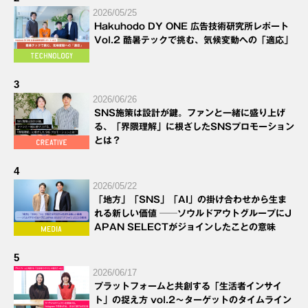
2026/05/25
Hakuhodo DY ONE 広告技術研究所レポート
Vol.2 酷暑テックで挑む、気候変動への「適応」
3
2026/06/26
SNS施策は設計が鍵。ファンと一緒に盛り上げ
る、「界隈理解」に根ざしたSNSプロモーション
とは？
4
2026/05/22
「地方」「SNS」「AI」の掛け合わせから生ま
れる新しい価値 ──ソウルドアウトグループにJ
APAN SELECTがジョインしたことの意味
5
2026/06/17
プラットフォームと共創する「生活者インサイ
ト」の捉え方 vol.2～ターゲットのタイムライン