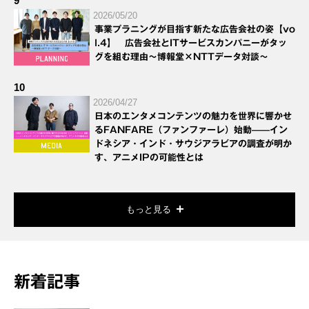
9
2026/05/20
事業プラニングが目指す新たな広告会社の姿【vo
l.4】 広告会社とITサービスカンパニーがタッ
グを組む理由～博報堂×NTTデータ対談～
10
2026/04/27
日本のエンタメコンテンツの魅力を世界に響かせ
るFANFARE（ファンファーレ）始動——イン
ドネシア・インド・サウジアラビアの調査が明か
す、アニメIPの可能性とは
もっと見る
新着記事