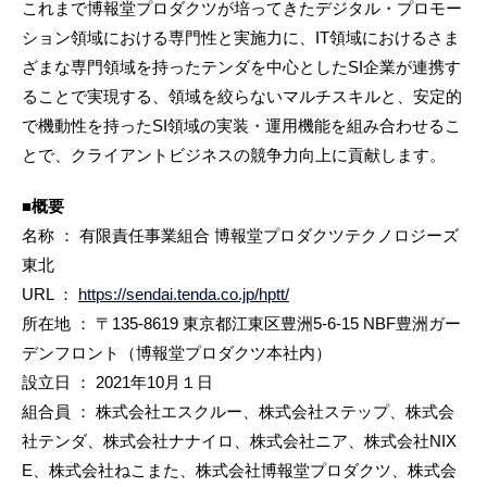
これまで博報堂プロダクツが培ってきたデジタル・プロモー
ション領域における専門性と実施力に、IT領域におけるさま
ざまな専門領域を持ったテンダを中心としたSI企業が連携す
ることで実現する、領域を絞らないマルチスキルと、安定的
で機動性を持ったSI領域の実装・運用機能を組み合わせるこ
とで、クライアントビジネスの競争力向上に貢献します。
■概要
名称 ： 有限責任事業組合 博報堂プロダクツテクノロジーズ
東北
URL ：
https://sendai.tenda.co.jp/hptt/
所在地 ： 〒135-8619 東京都江東区豊洲5-6-15 NBF豊洲ガー
デンフロント（博報堂プロダクツ本社内）
設立日 ： 2021年10月１日
組合員 ： 株式会社エスクルー、株式会社ステップ、株式会
社テンダ、株式会社ナナイロ、株式会社ニア、株式会社NIX
E、株式会社ねこまた、株式会社博報堂プロダクツ、株式会