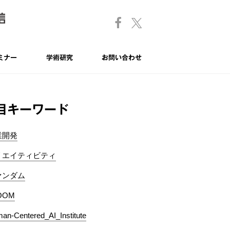
ミナー
学術研究
お問い合わせ
目キーワード
業開発
リエイティビティ
ァンダム
OOM
an-Centered_AI_Institute