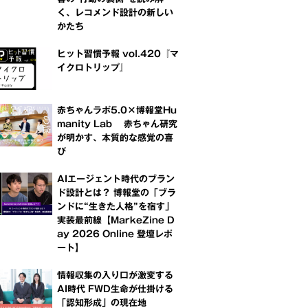
く、レコメンド設計の新しい
かたち
ヒット習慣予報 vol.420『マ
イクロトリップ』
赤ちゃんラボ5.0×博報堂Hu
manity Lab 赤ちゃん研究
が明かす、本質的な感覚の喜
び
AIエージェント時代のブラン
ド設計とは？ 博報堂の「ブラ
ンドに“生きた人格”を宿す」
実装最前線【MarkeZine D
ay 2026 Online 登壇レポ
ート】
情報収集の入り口が激変する
AI時代 FWD生命が仕掛ける
「認知形成」の現在地