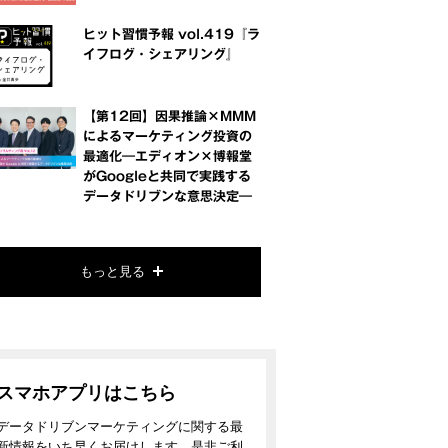
ヒット習慣予報 vol.419『ラ
イフログ・シェアリング』
【第12回】因果推論×MMM
によるマーケティング投資の
最適化―エディオン×博報堂
がGoogleと共同で実践する
データドリブンな意思決定―
もっと見る
スマホアプリはこちら
データドリブンマーケティングに関する最
新情報をいち早くお届けします。是非ご利