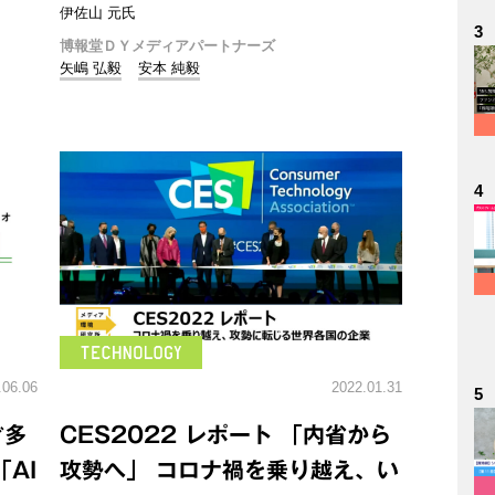
伊佐山 元氏
3
博報堂ＤＹメディアパートナーズ
矢嶋 弘毅
安本 純毅
4
.06.06
2022.01.31
5
ぐ多
CES2022 レポート 「内省から
AI
攻勢へ」 コロナ禍を乗り越え、い