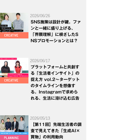
2026/06/26
SNS施策は設計が鍵。ファ
ンと一緒に盛り上げる、
「界隈理解」に根ざしたS
NSプロモーションとは？
2026/06/17
プラットフォームと共創す
る「生活者インサイト」の
捉え方 vol.2～ターゲット
のタイムラインを想像す
る。Instagramで求めら
れる、生活に溶け込む広告
2026/05/13
【第11回】先端生活者の調
査で見えてきた「生成AI×
買物」の利用動向