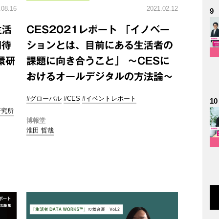
.08.16
2021.02.12
9
生活
CES2021レポート 「イノベー
期待
ションとは、目前にある生活者の
環研
課題に向き合うこと」 ～CESに
おけるオールデジタルの方法論～
#グローバル
#CES
#イベントレポート
10
研究所
博報堂
淮田 哲哉