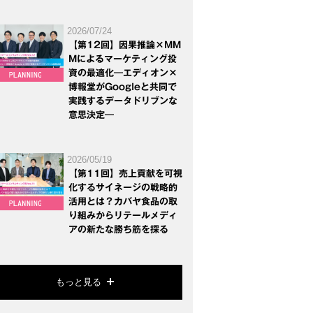
2026/07/24
【第12回】因果推論×MM
Mによるマーケティング投
資の最適化―エディオン×
博報堂がGoogleと共同で
実践するデータドリブンな
意思決定―
2026/05/19
【第11回】売上貢献を可視
化するサイネージの戦略的
活用とは？カバヤ食品の取
り組みからリテールメディ
アの新たな勝ち筋を探る
もっと見る