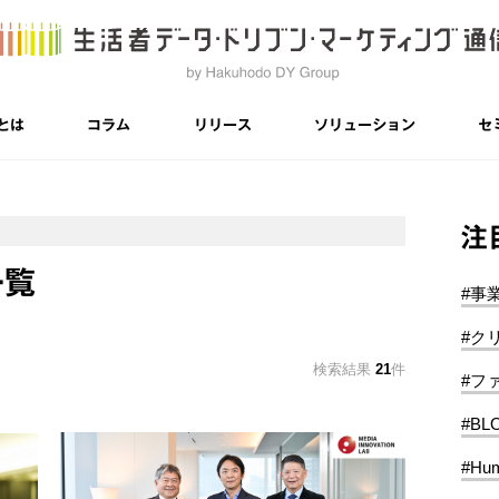
とは
コラム
リリース
ソリューション
セ
注
一覧
#事
#ク
検索結果
21
件
#フ
#BL
#Hum