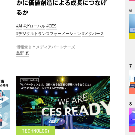
かに価値創造による成長につなげ
6
るか
#AI
#グローバル
#CES
#デジタルトランスフォーメーション
#メタバース
博報堂ＤＹメディアパートナーズ
島野 真
7
8