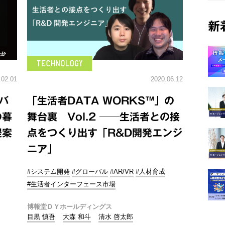
新
.02.01
2020.06.12
バ
「生活者DATA WORKS™️」の
の暮
舞台裏 Vol.2 ──生活者との接
提案
点をつくり出す「R&D開発エンジ
ニア」
#システム開発
#グローバル
#AR/VR
#人材育成
#生活者インターフェース市場
博報堂ＤＹホールディングス
目黒 慎吾
大森 和斗
清水 啓太郎