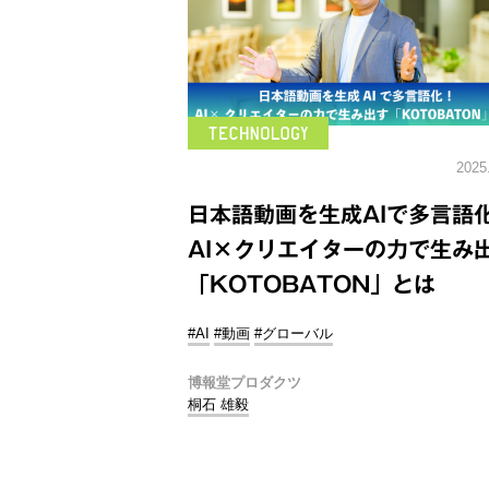
2025
日本語動画を生成AIで多言語
AI×クリエイターの力で生み
「KOTOBATON」とは
#AI
#動画
#グローバル
博報堂プロダクツ
桐石 雄毅