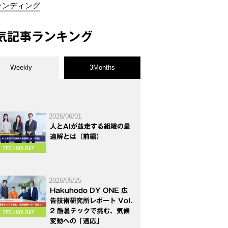
ランディング
気記事ランキング
Weekly
3Months
2026/06/01
人とAIが並走する組織の最
適解とは（前編）
2026/05/25
Hakuhodo DY ONE 広
告技術研究所レポート Vol.
2 酷暑テックで挑む、気候
変動への「適応」