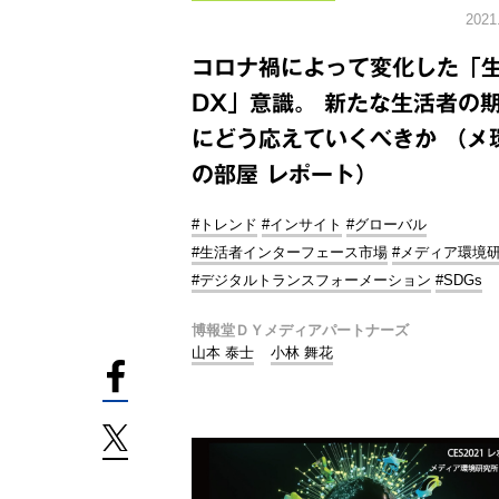
2021
コロナ禍によって変化した「
DX」意識。 新たな生活者の
にどう応えていくべきか （メ
の部屋 レポート）
#トレンド
#インサイト
#グローバル
#生活者インターフェース市場
#メディア環境
#デジタルトランスフォーメーション
#SDGs
博報堂ＤＹメディアパートナーズ
山本 泰士
小林 舞花