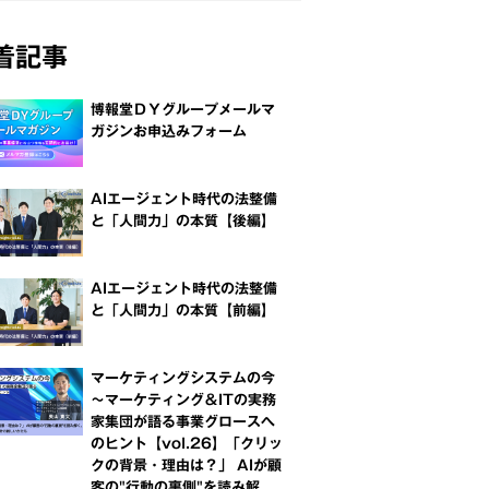
着記事
博報堂ＤＹグループメールマ
ガジンお申込みフォーム
AIエージェント時代の法整備
と「人間力」の本質【後編】
AIエージェント時代の法整備
と「人間力」の本質【前編】
マーケティングシステムの今
～マーケティング＆ITの実務
家集団が語る事業グロースへ
のヒント【vol.26】「クリッ
クの背景・理由は？」 AIが顧
客の"行動の裏側"を読み解