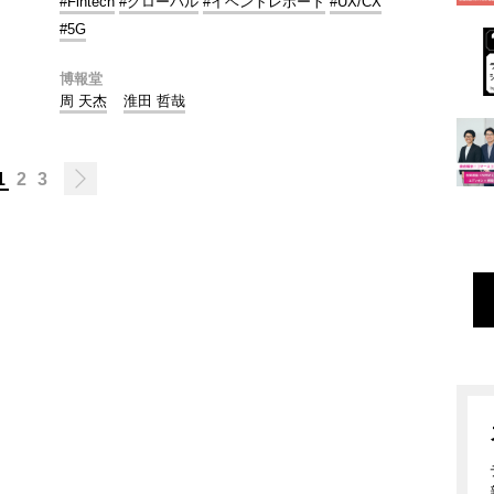
#Fintech
#グローバル
#イベントレポート
#UX/CX
#5G
博報堂
周 天杰
淮田 哲哉
1
2
3