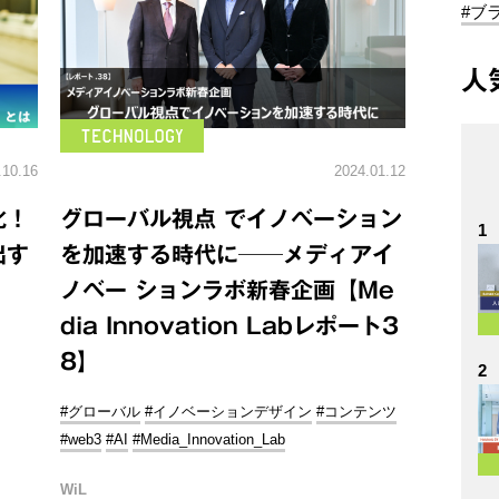
#ブ
人
.10.16
2024.01.12
化！
グローバル視点 でイノベーション
1
出す
を加速する時代に──メディアイ
ノベー ションラボ新春企画【Me
dia Innovation Labレポート3
8】
2
#グローバル
#イノベーションデザイン
#コンテンツ
#web3
#AI
#Media_Innovation_Lab
WiL