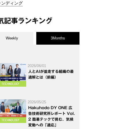
ランディング
気記事ランキング
Weekly
3Months
2026/06/01
人とAIが並走する組織の最
適解とは（前編）
2026/05/25
Hakuhodo DY ONE 広
告技術研究所レポート Vol.
2 酷暑テックで挑む、気候
変動への「適応」