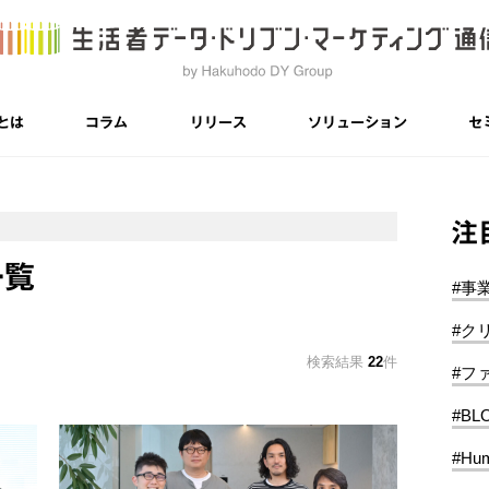
とは
コラム
リリース
ソリューション
セ
注
一覧
#事
#ク
検索結果
22
件
#フ
#BL
#Hum