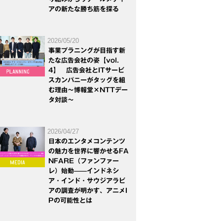
アの新たな勝ち筋を探る
2026/05/20
事業プラニングが目指す新
たな広告会社の姿【vol.
4】 広告会社とITサービ
スカンパニーがタッグを組
む理由～博報堂×NTTデー
タ対談～
2026/04/27
日本のエンタメコンテンツ
の魅力を世界に響かせるFA
NFARE（ファンファー
レ）始動——インドネシ
ア・インド・サウジアラビ
アの調査が明かす、アニメI
Pの可能性とは