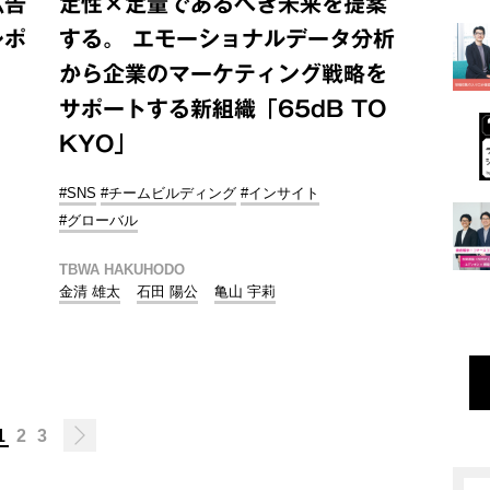
広告
定性×定量であるべき未来を提案
レポ
する。 エモーショナルデータ分析
から企業のマーケティング戦略を
サポートする新組織「65dB TO
KYO」
#SNS
#チームビルディング
#インサイト
#グローバル
TBWA HAKUHODO
金清 雄太
石田 陽公
亀山 宇莉
1
2
3