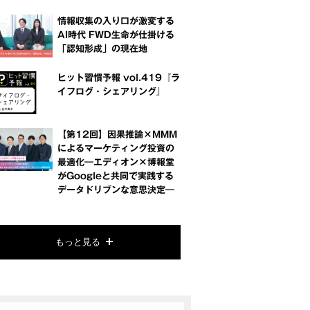
情報収集の入り口が激変する
AI時代 FWD生命が仕掛ける
「認知形成」の現在地
ヒット習慣予報 vol.419『ラ
イフログ・シェアリング』
【第12回】因果推論×MMM
によるマーケティング投資の
最適化―エディオン×博報堂
がGoogleと共同で実践する
データドリブンな意思決定―
もっと見る