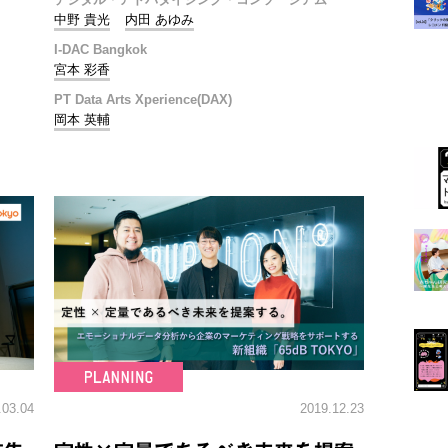
中野 貴光
内田 あゆみ
I-DAC Bangkok
宮本 彩香
PT Data Arts Xperience(DAX)
岡本 英輔
.03.04
2019.12.23