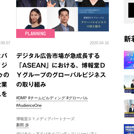
新
.09.07
2020.04.16
とバ
デジタル広告市場が急成長する
イジ
「ASEAN」における、博報堂Ｄ
ゥの
Ｙグループのグローバルビジネス
企業
の取り組み
スを
#DMP
#チームビルディング
#グローバル
#AudienceOne
博報堂ＤＹメディアパートナーズ
新田 歩
デジタル・アドバタイジング・コンソーシアム