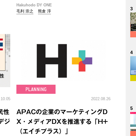
Hakuhodo DY ONE
3
毛利 崇之
熊倉 淳
4
.10.05
2022.08.26
5
民性
APACの企業のマーケティングD
デジ
X・メディアDXを推進する「H+
（エイチプラス）」