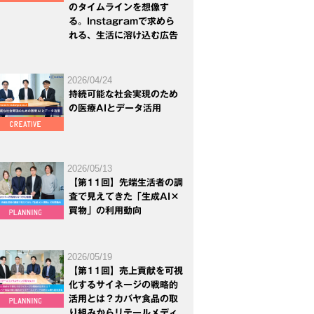
のタイムラインを想像す
る。Instagramで求めら
れる、生活に溶け込む広告
2026/04/24
持続可能な社会実現のため
の医療AIとデータ活用
2026/05/13
【第11回】先端生活者の調
査で見えてきた「生成AI×
買物」の利用動向
2026/05/19
【第11回】売上貢献を可視
化するサイネージの戦略的
活用とは？カバヤ食品の取
り組みからリテールメディ