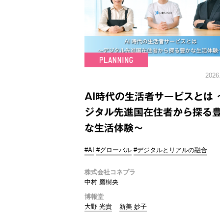
2026
AI時代の生活者サービスとは 
ジタル先進国在住者から探る
な生活体験～
#AI
#グローバル
#デジタルとリアルの融合
株式会社コネプラ
中村 磨樹央
博報堂
大野 光貴
新美 妙子