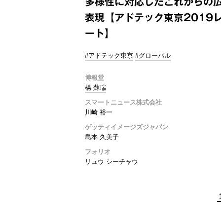
多様性に対応したこれからの
表現【アドテック東京2019
ート】
#アドテック東京
#グローバル
博報堂
楊 蘇瑞
スマートニュース株式会社
川崎 裕一
ゲッティイメージズジャパン
島本 久美子
フォリオ
リュウ シーチャウ