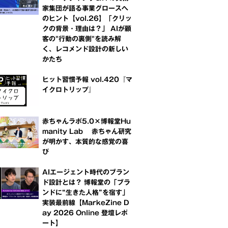
家集団が語る事業グロースへ
のヒント【vol.26】「クリッ
クの背景・理由は？」 AIが顧
客の"行動の裏側"を読み解
く、レコメンド設計の新しい
かたち
ヒット習慣予報 vol.420『マ
イクロトリップ』
赤ちゃんラボ5.0×博報堂Hu
manity Lab 赤ちゃん研究
が明かす、本質的な感覚の喜
び
AIエージェント時代のブラン
ド設計とは？ 博報堂の「ブラ
ンドに“生きた人格”を宿す」
実装最前線【MarkeZine D
ay 2026 Online 登壇レポ
ート】