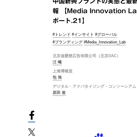
中国新興ブランドの実態と最
報 【Media Innovation L
ポート.21】
#トレンド
#インサイト
#グローバル
#ブランディング
#Media_Innovation_Lab
北京迪愛慈広告有限公司（北京DAC）
汪 曦
上海博報堂
包 旭
デジタル・アドバタイジング・コンソーシアム
原田 俊