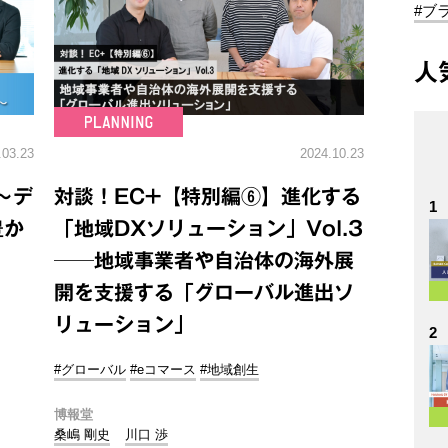
#ブ
人
.03.23
2024.10.23
～デ
対談！EC+【特別編⑥】進化する
1
豊か
「地域DXソリューション」Vol.3
──地域事業者や自治体の海外展
開を支援する「グローバル進出ソ
リューション」
2
#グローバル
#eコマース
#地域創生
博報堂
桑嶋 剛史
川口 渉