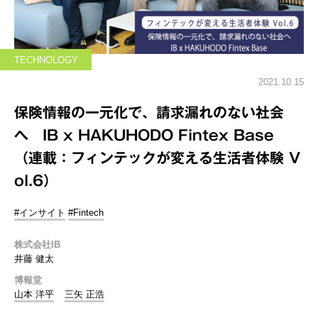
TECHNOLOGY
2021.10.15
保険情報の一元化で、請求漏れのない社会
へ IB x HAKUHODO Fintex Base
（連載：フィンテックが変える生活者体験 V
ol.6）
#インサイト
#Fintech
株式会社IB
井藤 健太
博報堂
山本 洋平
三矢 正浩