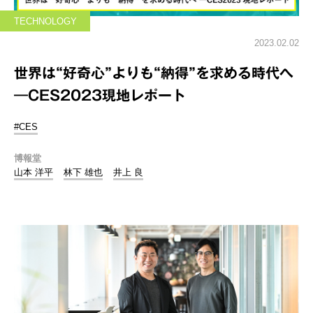
TECHNOLOGY
2023.02.02
世界は“好奇心”よりも“納得”を求める時代へ
―CES2023現地レポート
#CES
博報堂
山本 洋平
林下 雄也
井上 良