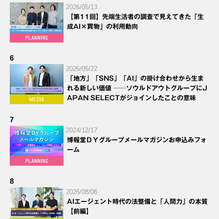
2026/05/13
【第11回】先端生活者の調査で見えてきた「生
成AI×買物」の利用動向
6
2026/05/22
「地方」「SNS」「AI」の掛け合わせから生ま
れる新しい価値 ──ソウルドアウトグループにJ
APAN SELECTがジョインしたことの意味
7
2024/12/17
博報堂ＤＹグループメールマガジンお申込みフォ
ーム
8
2026/08/06
AIエージェント時代の法整備と「人間力」の本質
【前編】