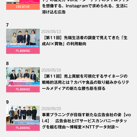
を想像する。Instagramで求められる、生活に
溶け込む広告
7
2026/05/13
【第11回】先端生活者の調査で見えてきた「生
成AI×買物」の利用動向
8
2026/05/19
【第11回】売上貢献を可視化するサイネージの
戦略的活用とは？カバヤ食品の取り組みからリテ
ールメディアの新たな勝ち筋を探る
9
2026/05/20
事業プラニングが目指す新たな広告会社の姿【vo
l.4】 広告会社とITサービスカンパニーがタッ
グを組む理由～博報堂×NTTデータ対談～