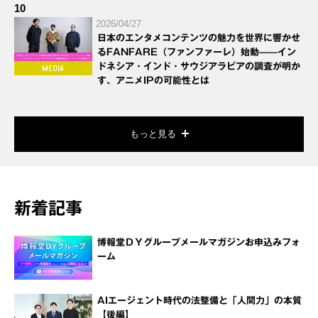
10
2026/04/27
日本のエンタメコンテンツの魅力を世界に響かせ
るFANFARE（ファンファーレ）始動——イン
ドネシア・インド・サウジアラビアの調査が明か
す、アニメIPの可能性とは
もっと見る
新着記事
博報堂ＤＹグループメールマガジンお申込みフォ
ーム
AIエージェント時代の法整備と「人間力」の本質
【後編】