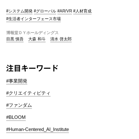
#システム開発
#グローバル
#AR/VR
#人材育成
#生活者インターフェース市場
博報堂ＤＹホールディングス
目黒 慎吾
大森 和斗
清水 啓太郎
注目キーワード
#事業開発
#クリエイティビティ
#ファンダム
#BLOOM
#Human-Centered_AI_Institute