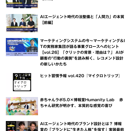
AIエージェント時代の法整備と「人間力」の本質
【前編】
マーケティングシステムの今～マーケティング＆I
Tの実務家集団が語る事業グロースへのヒント
【vol.26】「クリックの背景・理由は？」 AIが
顧客の"行動の裏側"を読み解く、レコメンド設計
の新しいかたち
ヒット習慣予報 vol.420『マイクロトリップ』
赤ちゃんラボ5.0×博報堂Humanity Lab 赤
ちゃん研究が明かす、本質的な感覚の喜び
AIエージェント時代のブランド設計とは？ 博報
堂の「ブランドに“生きた人格”を宿す」実装最前