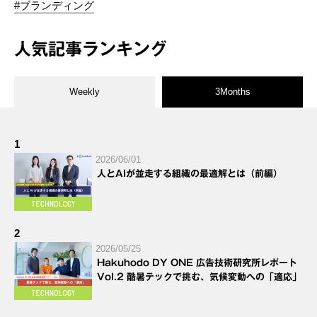
#ブランディング
人気記事ランキング
Weekly
3Months
1
2026/06/01
人とAIが並走する組織の最適解とは（前編）
2
2026/05/25
Hakuhodo DY ONE 広告技術研究所レポート
Vol.2 酷暑テックで挑む、気候変動への「適応」