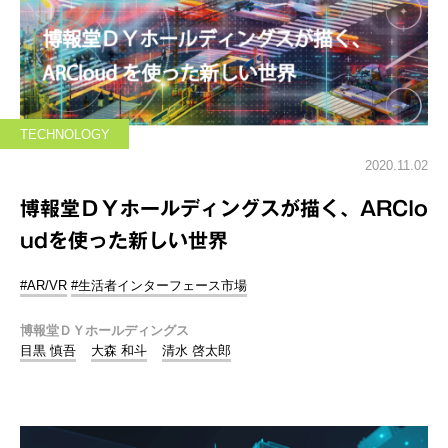
TECHNOLOGY
2020.11.02
博報堂ＤＹホールディングスが描く、ARClo
udを使った新しい世界
#AR/VR
#生活者インターフェース市場
博報堂ＤＹホールディングス
目黒 慎吾
大森 和斗
清水 啓太郎