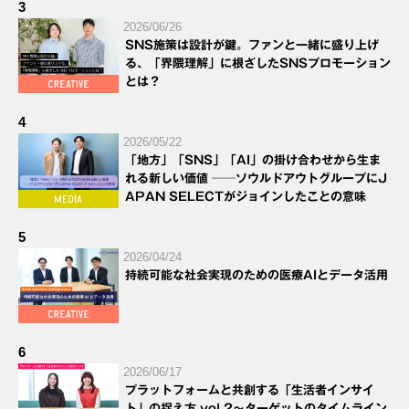
3
2026/06/26
SNS施策は設計が鍵。ファンと一緒に盛り上げ
る、「界隈理解」に根ざしたSNSプロモーション
とは？
4
2026/05/22
「地方」「SNS」「AI」の掛け合わせから生ま
れる新しい価値 ──ソウルドアウトグループにJ
APAN SELECTがジョインしたことの意味
5
2026/04/24
持続可能な社会実現のための医療AIとデータ活用
6
2026/06/17
プラットフォームと共創する「生活者インサイ
ト」の捉え方 vol.2～ターゲットのタイムライン