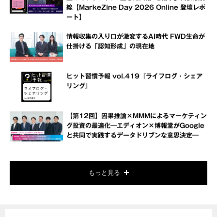
線【MarkeZine Day 2026 Online 登壇レポ
ート】
情報収集の入り口が激変するAI時代 FWD生命が
仕掛ける「認知形成」の現在地
ヒット習慣予報 vol.419『ライフログ・シェア
リング』
【第12回】因果推論×MMMによるマーケティン
グ投資の最適化―エディオン×博報堂がGoogle
と共同で実践するデータドリブンな意思決定―
もっと見る