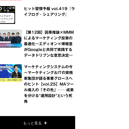
ヒット習慣予報 vol.419『ラ
イフログ・シェアリング』
【第12回】因果推論×MMM
によるマーケティング投資の
最適化―エディオン×博報堂
がGoogleと共同で実践する
データドリブンな意思決定―
マーケティングシステムの今
～マーケティング＆ITの実務
家集団が語る事業グロースへ
のヒント【vol.25】MAツー
ル導入の「その先」── 成果
を分ける"運用設計"という死
角
もっと見る