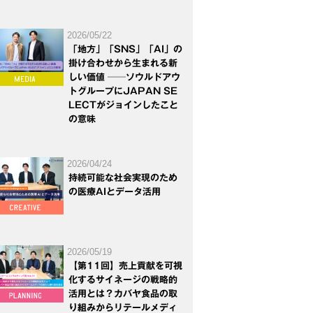
2026/05/22
「地方」「SNS」「AI」の
掛け合わせから生まれる新
しい価値 ──ソウルドアウ
トグループにJAPAN SE
LECTがジョインしたこと
の意味
2026/04/24
持続可能な社会実現のため
の医療AIとデータ活用
2026/05/19
【第11回】売上貢献を可視
化するサイネージの戦略的
活用とは？カバヤ食品の取
り組みからリテールメディ