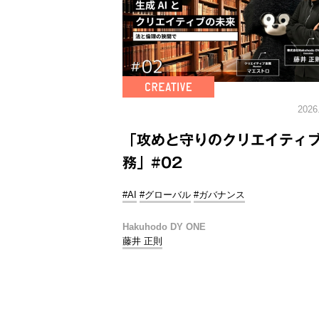
2026
「攻めと守りのクリエイティ
務」#02
#AI
#グローバル
#ガバナンス
Hakuhodo DY ONE
藤井 正則