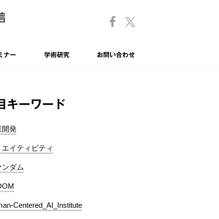
ミナー
学術研究
お問い合わせ
目キーワード
業開発
リエイティビティ
ァンダム
OOM
an-Centered_AI_Institute