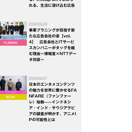
れる、生活に溶け込む広告
2026/05/20
事業プラニングが目指す新
たな広告会社の姿【vol.
4】 広告会社とITサービ
スカンパニーがタッグを組
む理由～博報堂×NTTデー
タ対談～
2026/04/27
日本のエンタメコンテンツ
の魅力を世界に響かせるFA
NFARE（ファンファー
レ）始動——インドネシ
ア・インド・サウジアラビ
アの調査が明かす、アニメI
Pの可能性とは