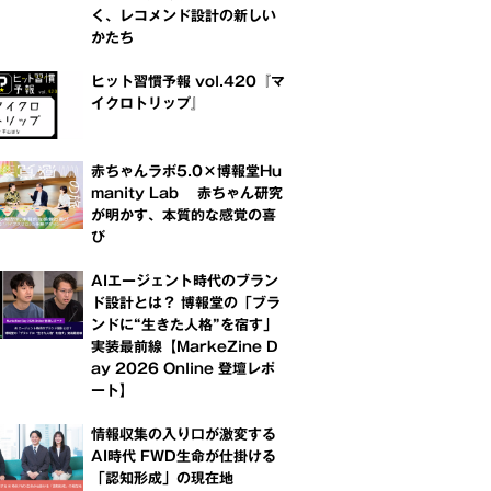
く、レコメンド設計の新しい
かたち
ヒット習慣予報 vol.420『マ
イクロトリップ』
赤ちゃんラボ5.0×博報堂Hu
manity Lab 赤ちゃん研究
が明かす、本質的な感覚の喜
び
AIエージェント時代のブラン
ド設計とは？ 博報堂の「ブラ
ンドに“生きた人格”を宿す」
実装最前線【MarkeZine D
ay 2026 Online 登壇レポ
ート】
情報収集の入り口が激変する
AI時代 FWD生命が仕掛ける
「認知形成」の現在地