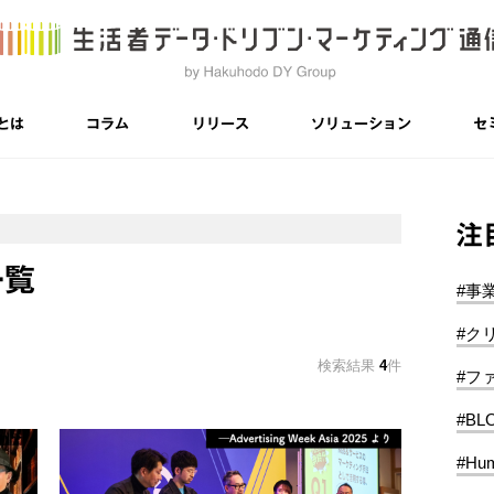
とは
コラム
リリース
ソリューション
セ
注
一覧
#事
#ク
検索結果
4
件
#フ
#BL
#Hum