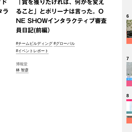
タド
「賞を獲りたければ、何かを変え
タラ
ること」とポリーナは言った。O
6
NE SHOWインタラクティブ審査
員日記(前編）
#チームビルディング
#グローバル
#イベントレポート
7
博報堂
林 智彦
8