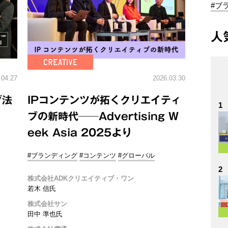
#ブ
人
.04.27
2026.03.30
ブ法
IPコンテンツが拓くクリエイティ
1
ブの新時代──Advertising W
eek Asia 2025より
#ブランディング
#コンテンツ
#グローバル
2
株式会社ADKクリエイティブ・ワン
若木 信氏
株式会社サン
田中 準也氏