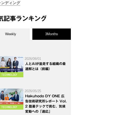
ランディング
気記事ランキング
Weekly
3Months
2026/06/01
人とAIが並走する組織の最
適解とは（前編）
2026/05/25
Hakuhodo DY ONE 広
告技術研究所レポート Vol.
2 酷暑テックで挑む、気候
変動への「適応」