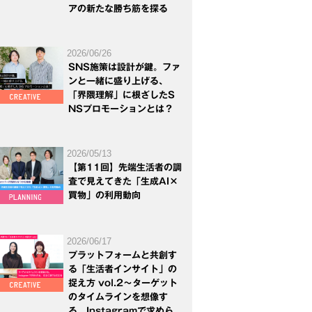
アの新たな勝ち筋を探る
2026/06/26
SNS施策は設計が鍵。ファ
ンと一緒に盛り上げる、
「界隈理解」に根ざしたS
NSプロモーションとは？
2026/05/13
【第11回】先端生活者の調
査で見えてきた「生成AI×
買物」の利用動向
2026/06/17
プラットフォームと共創す
る「生活者インサイト」の
捉え方 vol.2～ターゲット
のタイムラインを想像す
る。Instagramで求めら