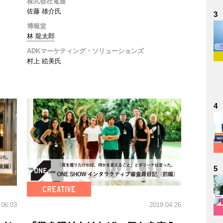
株式会社電通
佐藤 雄介氏
3
博報堂
林 龍太郎
ADKマーケティング・ソリューションズ
村上 絵美氏
4
5
.06.03
2019.04.26