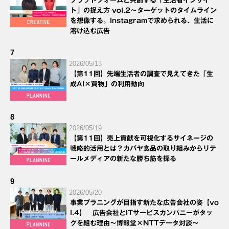
プラットフォームと共創する「生活者インサイ
ト」の捉え方 vol.2～ターゲットのタイムライン
を想像する。Instagramで求められる、生活に
溶け込む広告
7
2026/05/13
【第11回】先端生活者の調査で見えてきた「生
成AI×買物」の利用動向
8
2026/05/19
【第11回】売上貢献を可視化するサイネージの
戦略的活用とは？カバヤ食品の取り組みからリテ
ールメディアの新たな勝ち筋を探る
9
2026/05/20
事業プラニングが目指す新たな広告会社の姿【vo
l.4】 広告会社とITサービスカンパニーがタッ
グを組む理由～博報堂×NTTデータ対談～