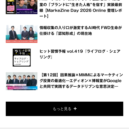
堂の「ブランドに“生きた人格”を宿す」実装最前
線【MarkeZine Day 2026 Online 登壇レポ
ート】
情報収集の入り口が激変するAI時代 FWD生命が
仕掛ける「認知形成」の現在地
ヒット習慣予報 vol.419『ライフログ・シェア
リング』
【第12回】因果推論×MMMによるマーケティン
グ投資の最適化―エディオン×博報堂がGoogle
と共同で実践するデータドリブンな意思決定―
もっと見る