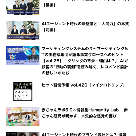
【後編】
AIエージェント時代の法整備と「人間力」の本質
【前編】
マーケティングシステムの今～マーケティング＆I
Tの実務家集団が語る事業グロースへのヒント
【vol.26】「クリックの背景・理由は？」 AIが
顧客の"行動の裏側"を読み解く、レコメンド設計
の新しいかたち
ヒット習慣予報 vol.420『マイクロトリップ』
赤ちゃんラボ5.0×博報堂Humanity Lab 赤
ちゃん研究が明かす、本質的な感覚の喜び
AIエージェント時代のブランド設計とは？ 博報