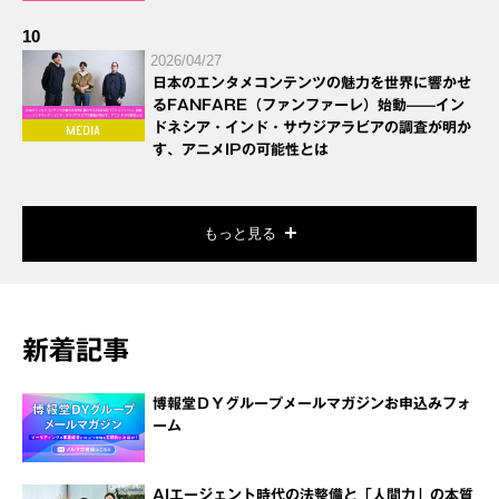
10
2026/04/27
日本のエンタメコンテンツの魅力を世界に響かせ
るFANFARE（ファンファーレ）始動——イン
ドネシア・インド・サウジアラビアの調査が明か
す、アニメIPの可能性とは
もっと見る
新着記事
博報堂ＤＹグループメールマガジンお申込みフォ
ーム
AIエージェント時代の法整備と「人間力」の本質