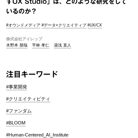
すUX Studio」は、どのような研究をして
いるのか？
#オウンドメディア
#データ×クリエイティブ
#UX/CX
株式会社アイレップ
木野本 朋哉
平林 孝仁
湯浅 直人
注目キーワード
#事業開発
#クリエイティビティ
#ファンダム
#BLOOM
#Human-Centered_AI_Institute