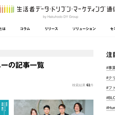
とは
コラム
リリース
ソリューション
セ
注
ニーの記事一覧
#事
#ク
検索結果
61
件
#フ
#BL
#Hum