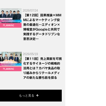
2026/07/24
【第12回】因果推論×MM
Mによるマーケティング投
資の最適化―エディオン×
博報堂がGoogleと共同で
実践するデータドリブンな
意思決定―
2026/05/19
【第11回】売上貢献を可視
化するサイネージの戦略的
活用とは？カバヤ食品の取
り組みからリテールメディ
アの新たな勝ち筋を探る
もっと見る