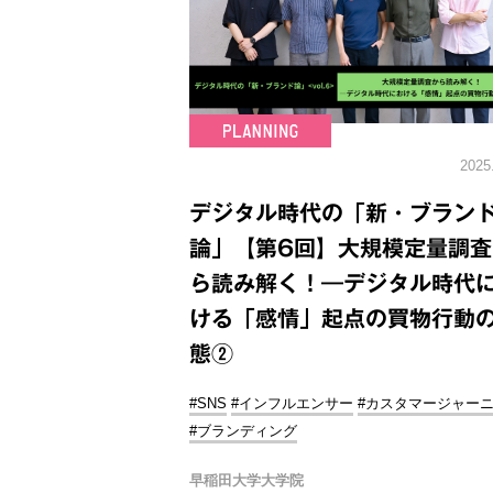
2025
デジタル時代の「新・ブラン
論」【第6回】大規模定量調査
ら読み解く！―デジタル時代
ける「感情」起点の買物行動
態②
#SNS
#インフルエンサー
#カスタマージャー
#ブランディング
早稲田大学大学院