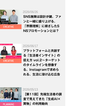
2026/06/26
SNS施策は設計が鍵。ファ
ンと一緒に盛り上げる、
「界隈理解」に根ざしたS
NSプロモーションとは？
2026/06/17
プラットフォームと共創す
る「生活者インサイト」の
捉え方 vol.2～ターゲット
のタイムラインを想像す
る。Instagramで求めら
れる、生活に溶け込む広告
2026/05/13
【第11回】先端生活者の調
査で見えてきた「生成AI×
買物」の利用動向