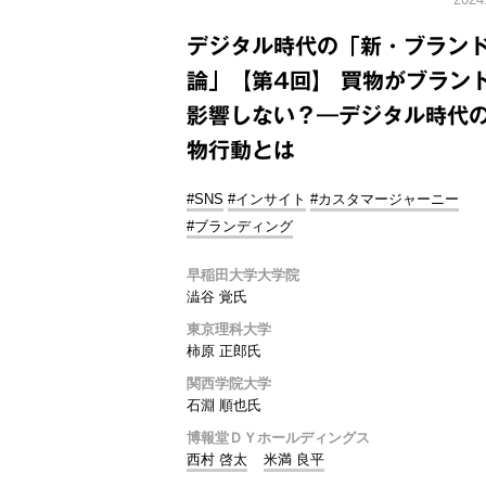
デジタル時代の「新・ブラン
論」【第4回】 買物がブラン
影響しない？―デジタル時代
物行動とは
#SNS
#インサイト
#カスタマージャーニー
#ブランディング
早稲田大学大学院
澁谷 覚氏
東京理科大学
柿原 正郎氏
関西学院大学
石淵 順也氏
博報堂ＤＹホールディングス
西村 啓太
米満 良平