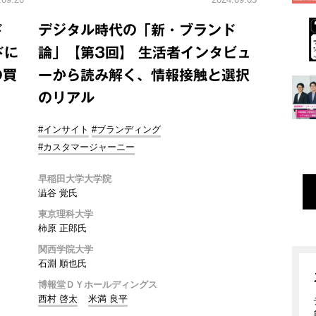
ド
デジタル時代の「新・ブランド
ドに
論」【第3回】 生活者インタビュ
の買
ーから読み解く、情報接触と選択
のリアル
#インサイト
#ブランディング
#カスタマージャーニー
早稲田大学大学院
澁谷 覚氏
東京理科大学
柿原 正郎氏
関西学院大学
石淵 順也氏
博報堂ＤＹホールディングス
西村 啓太
米満 良平