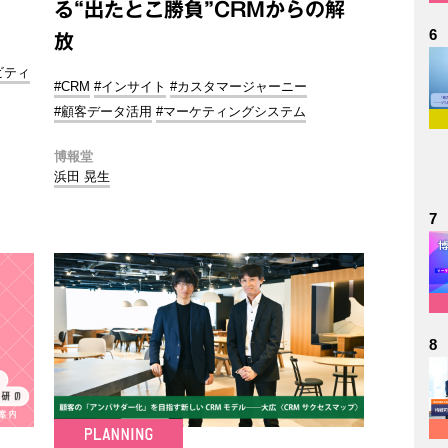
る“出たとこ勝負”CRMからの解
6
放
ビティ
#CRM
#インサイト
#カスタマージャーニー
#顧客データ活用
#マーケティングシステム
博報堂
浜田 晃生
7
8