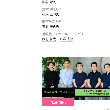
澁谷 覚氏
東京理科大学
柿原 正郎氏
関西学院大学
石淵 順也氏
博報堂ＤＹホールディングス
西村 啓太
米満 良平
2024