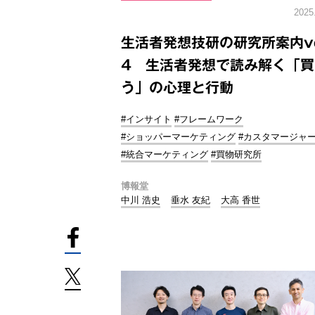
2025
生活者発想技研の研究所案内vo
4 生活者発想で読み解く「買
う」の心理と行動
#インサイト
#フレームワーク
#ショッパーマーケティング
#カスタマージャ
#統合マーケティング
#買物研究所
博報堂
中川 浩史
垂水 友紀
大高 香世