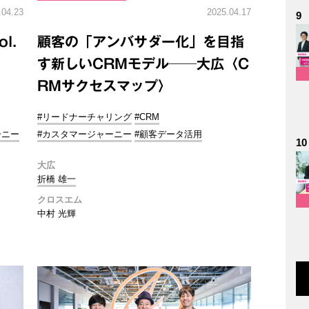
.04.23
2025.04.17
9
l.
顧客の「アンバサダー化」を目指
す新しいCRMモデル──大広〈C
RMサクセスマップ〉
#リードナーチャリング
#CRM
ーニー
#カスタマージャーニー
#顧客データ活用
10
大広
折橋 雄一
クロスエム
中村 光輝