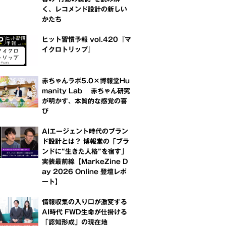
く、レコメンド設計の新しい
かたち
ヒット習慣予報 vol.420『マ
イクロトリップ』
赤ちゃんラボ5.0×博報堂Hu
manity Lab 赤ちゃん研究
が明かす、本質的な感覚の喜
び
AIエージェント時代のブラン
ド設計とは？ 博報堂の「ブラ
ンドに“生きた人格”を宿す」
実装最前線【MarkeZine D
ay 2026 Online 登壇レポ
ート】
情報収集の入り口が激変する
AI時代 FWD生命が仕掛ける
「認知形成」の現在地