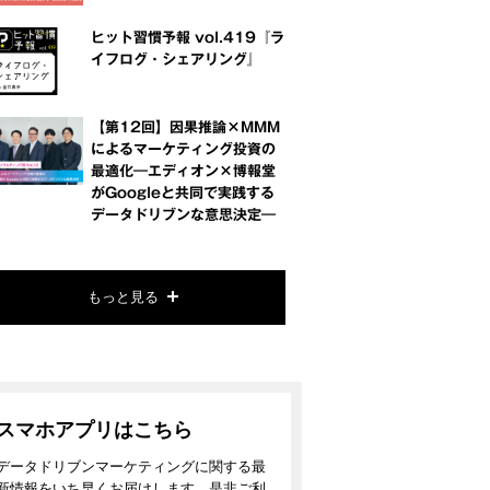
ヒット習慣予報 vol.419『ラ
イフログ・シェアリング』
【第12回】因果推論×MMM
によるマーケティング投資の
最適化―エディオン×博報堂
がGoogleと共同で実践する
データドリブンな意思決定―
もっと見る
スマホアプリはこちら
データドリブンマーケティングに関する最
新情報をいち早くお届けします。是非ご利