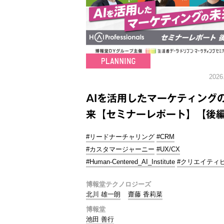
2026
AIを活用したマーケティング
来【セミナーレポート】【後
#リードナーチャリング
#CRM
#カスタマージャーニー
#UX/CX
#Human-Centered_AI_Institute
#クリエイティ
博報堂テクノロジーズ
北川 雄一朗
齋藤 香莉菜
博報堂
池田 善行