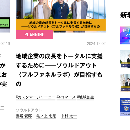
新
.02.19
2024.12.02
ド
地域企業の成長をトータルに支援
か
するために──ソウルドアウト
にお
〈フルファネルラボ〉が目指すも
の実
の
#カスタマージャーニー
#eコマース
#地域創生
ニー
ソウルドアウト
鷹觜 愛郎
亀ノ上 忠昭
中村 太一