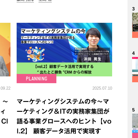
3
4
.09.22
2025.07.10
 ～
マーケティングシステムの今～マ
5
ティ
ーケティング＆ITの実務家集団が
Cl
語る事業グロースへのヒント【vo
l.2】 顧客データ活用で実現す