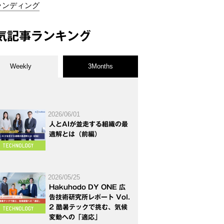
ランディング
気記事ランキング
Weekly
3Months
2026/06/01
人とAIが並走する組織の最
適解とは（前編）
2026/05/25
Hakuhodo DY ONE 広
告技術研究所レポート Vol.
2 酷暑テックで挑む、気候
変動への「適応」