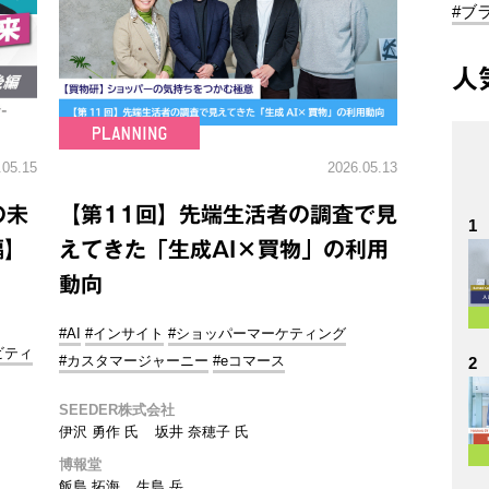
#ブ
人
.05.15
2026.05.13
の未
【第11回】先端生活者の調査で見
1
編】
えてきた「生成AI×買物」の利用
動向
#AI
#インサイト
#ショッパーマーケティング
ビティ
#カスタマージャーニー
#eコマース
2
SEEDER株式会社
伊沢 勇作 氏
坂井 奈穂子 氏
博報堂
飯島 拓海
生島 岳