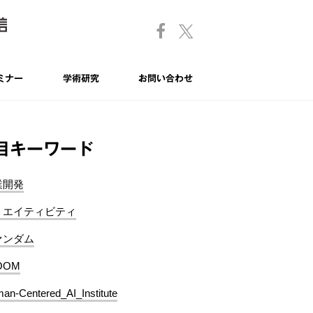
ミナー
学術研究
お問い合わせ
目キーワード
業開発
リエイティビティ
ァンダム
OOM
an-Centered_AI_Institute