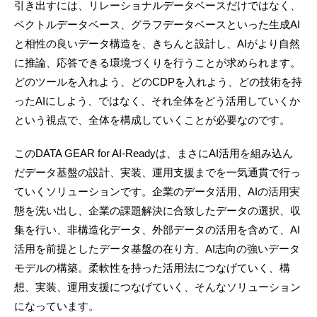
引き出すには、リレーショナルデータベースだけではなく、
ベクトルデータベース、グラフデータベースといった生成AI
と相性の良いデータ構造を、きちんと設計し、AIがより自然
に推論、応答できる環境づくりを行うことが求められます。
どのツールを入れよう、どのCDPを入れよう、どの技術を持
ったAIにしよう、ではなく、それ全体をどう活用していくか
という視点で、全体を構成していくことが必要なのです。
このDATA GEAR for AI-Readyは、まさにAI活用を組み込ん
だデータ基盤の設計、実装、運用支援までを一気通貫で行っ
ていくソリューションです。企業のデータ活用、AIの活用実
態を洗い出し、企業の課題解決に合致したデータの選択、収
集を行い、非構造化データ、外部データの活用を含めて、AI
活用を前提としたデータ基盤の在り方、AI志向の強いデータ
モデルの構築。柔軟性を持った活用法につなげていく、構
想、実装、運用支援につなげていく、そんなソリューション
になっています。