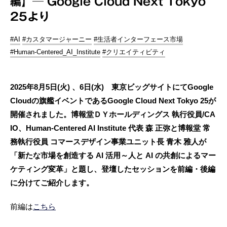
編】─ Google Cloud Next Tokyo
25より
#AI
#カスタマージャーニー
#生活者インターフェース市場
#Human-Centered_AI_Institute
#クリエイティビティ
2025年8月5日(火) 、6日(水) 東京ビッグサイトにてGoogle
Cloudの旗艦イベントであるGoogle Cloud Next Tokyo 25が
開催されました。博報堂ＤＹホールディングス 執行役員/CA
IO、Human-Centered AI Institute 代表 森 正弥と博報堂 常
務執行役員 コマースデザイン事業ユニット長 青木 雅人が
「新たな市場を創造する AI 活用～人と AI の共創によるマー
ケティング変革」と題し、登壇したセッションを前編・後編
に分けてご紹介します。
前編は
こちら