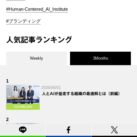
#Human-Centered_AI_Institute
#ブランディング
人気記事ランキング
Weekly
3Months
1
2026/06/01
人とAIが並走する組織の最適解とは（前編）
2
2026/05/25
Hakuhodo DY ONE 広告技術研究所レポート