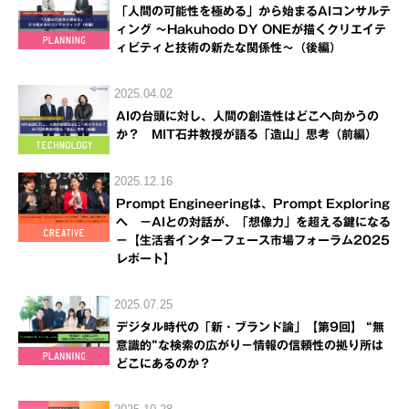
「人間の可能性を極める」から始まるAIコンサルテ
ィング ～Hakuhodo DY ONEが描くクリエイテ
ィビティと技術の新たな関係性～（後編）
2025.04.02
AIの台頭に対し、人間の創造性はどこへ向かうの
か？ MIT石井教授が語る「造山」思考（前編）
2025.12.16
Prompt Engineeringは、Prompt Exploring
へ －AIとの対話が、「想像力」を超える鍵になる
－【生活者インターフェース市場フォーラム2025
レポート】
2025.07.25
デジタル時代の「新・ブランド論」【第9回】 “無
意識的”な検索の広がり－情報の信頼性の拠り所は
どこにあるのか？