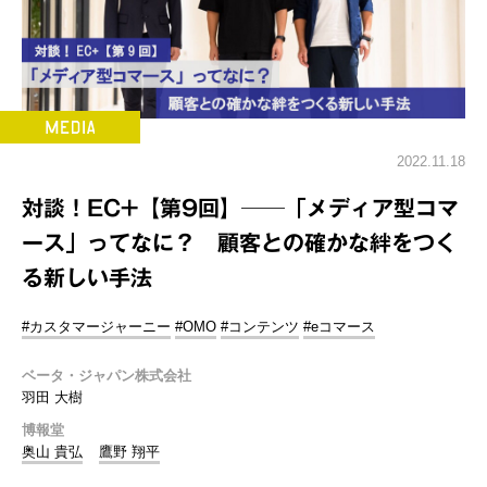
2022.11.18
対談！EC+【第9回】──「メディア型コマ
ース」ってなに？ 顧客との確かな絆をつく
る新しい手法
#カスタマージャーニー
#OMO
#コンテンツ
#eコマース
ベータ・ジャパン株式会社
羽田 大樹
博報堂
奥山 貴弘
鷹野 翔平