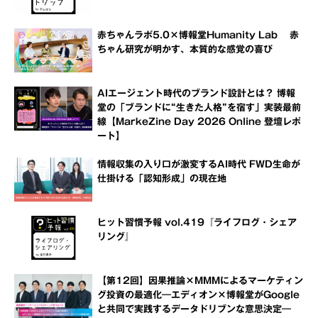
赤ちゃんラボ5.0×博報堂Humanity Lab 赤
ちゃん研究が明かす、本質的な感覚の喜び
AIエージェント時代のブランド設計とは？ 博報
堂の「ブランドに“生きた人格”を宿す」実装最前
線【MarkeZine Day 2026 Online 登壇レポ
ート】
情報収集の入り口が激変するAI時代 FWD生命が
仕掛ける「認知形成」の現在地
ヒット習慣予報 vol.419『ライフログ・シェア
リング』
【第12回】因果推論×MMMによるマーケティン
グ投資の最適化―エディオン×博報堂がGoogle
と共同で実践するデータドリブンな意思決定―