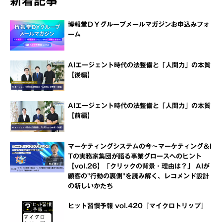
新着記事
博報堂ＤＹグループメールマガジンお申込みフォ
ーム
AIエージェント時代の法整備と「人間力」の本質
【後編】
AIエージェント時代の法整備と「人間力」の本質
【前編】
マーケティングシステムの今～マーケティング＆I
Tの実務家集団が語る事業グロースへのヒント
【vol.26】「クリックの背景・理由は？」 AIが
顧客の"行動の裏側"を読み解く、レコメンド設計
の新しいかたち
ヒット習慣予報 vol.420『マイクロトリップ』