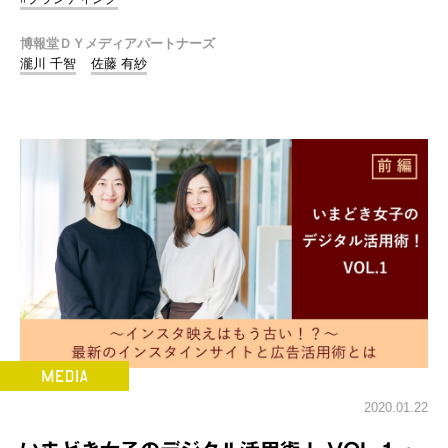
博報堂ＤＹメディアパートナーズ
瀧川 千智
佐藤 有紗
2020.01.22