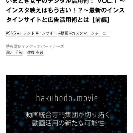
いまどき女子のデジタル活用術！ VOL.1 ～
インスタ映えはもう古い！？～最新のインス
タインサイトと広告活用術とは【前編】
#SNS
#トレンド
#インサイト
#動画
#カスタマージャーニー
博報堂ＤＹメディアパートナーズ
瀧川 千智
佐藤 有紗