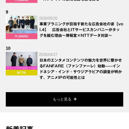
9
2026/05/20
事業プラニングが目指す新たな広告会社の姿【vo
l.4】 広告会社とITサービスカンパニーがタッ
グを組む理由～博報堂×NTTデータ対談～
10
2026/04/27
日本のエンタメコンテンツの魅力を世界に響かせ
るFANFARE（ファンファーレ）始動——イン
ドネシア・インド・サウジアラビアの調査が明か
す、アニメIPの可能性とは
もっと見る