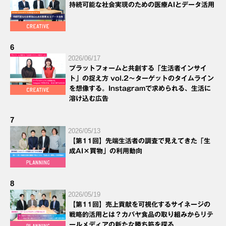
持続可能な社会実現のための医療AIとデータ活用
6
2026/06/17
プラットフォームと共創する「生活者インサイ
ト」の捉え方 vol.2～ターゲットのタイムライン
を想像する。Instagramで求められる、生活に
溶け込む広告
7
2026/05/13
【第11回】先端生活者の調査で見えてきた「生
成AI×買物」の利用動向
8
2026/05/19
【第11回】売上貢献を可視化するサイネージの
戦略的活用とは？カバヤ食品の取り組みからリテ
ールメディアの新たな勝ち筋を探る