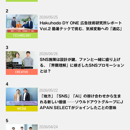
2
2026/05/25
Hakuhodo DY ONE 広告技術研究所レポート
Vol.2 酷暑テックで挑む、気候変動への「適応」
3
2026/06/26
SNS施策は設計が鍵。ファンと一緒に盛り上げ
る、「界隈理解」に根ざしたSNSプロモーション
とは？
4
2026/05/22
「地方」「SNS」「AI」の掛け合わせから生ま
れる新しい価値 ──ソウルドアウトグループにJ
APAN SELECTがジョインしたことの意味
5
2026/04/24