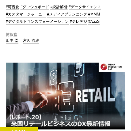
#可視化
#ダッシュボード
#統計解析
#データサイエンス
#カスタマージャーニー
#メディアプランニング
#MMM
#デジタルトランスフォーメーション
#テレデジ
#AaaS
博報堂
田中 塁
宮久 流維