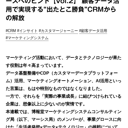
ースへのヒント【vol.2】 顧客データ活
用で実現する“出たとこ勝負”CRMから
の解放
#CRM
#インサイト
#カスタマージャーニー
#顧客データ活用
#マーケティングシステム
マーケティング活動において、データとテクノロジーが果た
す役割は年々高まっています。
データ基盤整備やCDP（カスタマーデータプラットフォー
ム）活用、マーケティングオートメーション、AI活用といっ
た言葉は、もはや特別なものではなくなりました。
一方で、それらを「実際の事業成長」に結びつけられている
企業は、想像以上に少ないのが実情です。
本連載では、博報堂マーケティングシステムコンサルティン
グ局（以下、マーシス局）のメンバーが、事業グロースに向
けた「生活者発想×データ×テクノロジー」の挑戦について、