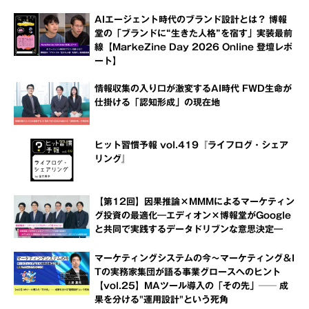
AIエージェント時代のブランド設計とは？ 博報
堂の「ブランドに“生きた人格”を宿す」実装最前
線【MarkeZine Day 2026 Online 登壇レポ
ート】
情報収集の入り口が激変するAI時代 FWD生命が
仕掛ける「認知形成」の現在地
ヒット習慣予報 vol.419『ライフログ・シェア
リング』
【第12回】因果推論×MMMによるマーケティン
グ投資の最適化―エディオン×博報堂がGoogle
と共同で実践するデータドリブンな意思決定―
マーケティングシステムの今～マーケティング＆I
Tの実務家集団が語る事業グロースへのヒント
【vol.25】MAツール導入の「その先」── 成
果を分ける"運用設計"という死角