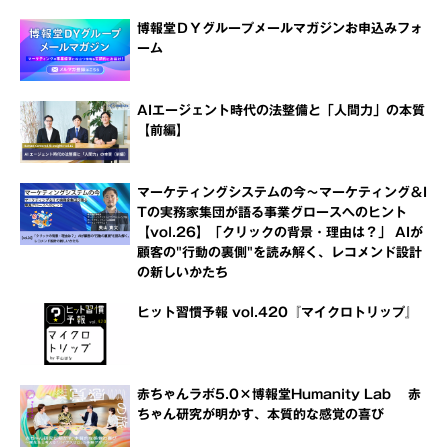
博報堂ＤＹグループメールマガジンお申込みフォ
ーム
AIエージェント時代の法整備と「人間力」の本質
【前編】
マーケティングシステムの今～マーケティング＆I
Tの実務家集団が語る事業グロースへのヒント
【vol.26】「クリックの背景・理由は？」 AIが
顧客の"行動の裏側"を読み解く、レコメンド設計
の新しいかたち
ヒット習慣予報 vol.420『マイクロトリップ』
赤ちゃんラボ5.0×博報堂Humanity Lab 赤
ちゃん研究が明かす、本質的な感覚の喜び