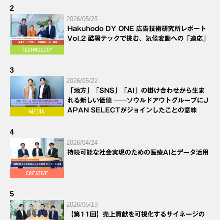
2
2026/05/25
Hakuhodo DY ONE 広告技術研究所レポート
Vol.2 酷暑テックで挑む、気候変動への「適応」
3
2026/05/22
「地方」「SNS」「AI」の掛け合わせから生ま
れる新しい価値 ──ソウルドアウトグループにJ
APAN SELECTがジョインしたことの意味
4
2026/04/24
持続可能な社会実現のための医療AIとデータ活用
5
2026/05/19
【第11回】売上貢献を可視化するサイネージの