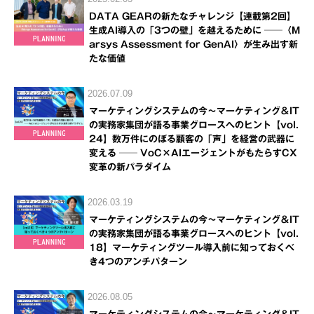
DATA GEARの新たなチャレンジ【連載第2回】
生成AI導入の「3つの壁」を越えるために ──〈M
arsys Assessment for GenAI〉が生み出す新
たな価値
2026.07.09
マーケティングシステムの今～マーケティング＆IT
の実務家集団が語る事業グロースへのヒント【vol.
24】数万件にのぼる顧客の「声」を経営の武器に
変える ── VoC×AIエージェントがもたらすCX
変革の新パラダイム
2026.03.19
マーケティングシステムの今～マーケティング＆IT
の実務家集団が語る事業グロースへのヒント【vol.
18】マーケティングツール導入前に知っておくべ
き4つのアンチパターン
2026.08.05