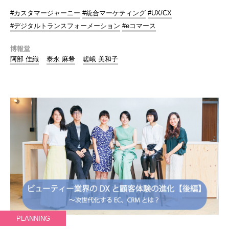
#カスタマージャーニー
#統合マーケティング
#UX/CX
#デジタルトランスフォーメーション
#eコマース
博報堂
阿部 佳織
泰永 麻希
嵯峨 美和子
PLANNING