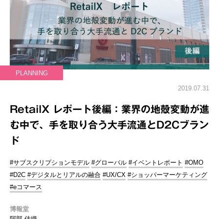
PLANNING
2019.07.31
RetailX レポート後編：業界の地殻変動が進
む中で、手を取り合う大手流通とD2Cブラン
ド
#サブスクリプションモデル
#グローバル
#イベントレポート
#OMO
#D2C
#デジタルとリアルの融合
#UX/CX
#ショッパーマーケティング
#eコマース
博報堂
阿部 佳織