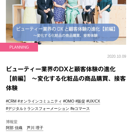
PLANNING
2020.10.09
ビューティー業界のDXと顧客体験の進化
【前編】 ～変化する化粧品の商品購買、接客
体験
#CRM
#オンラインコミュニティ
#OMO
#販促
#UX/CX
#デジタルトランスフォーメーション
#eコマース
博報堂
阿部 佳織
芦川 理子