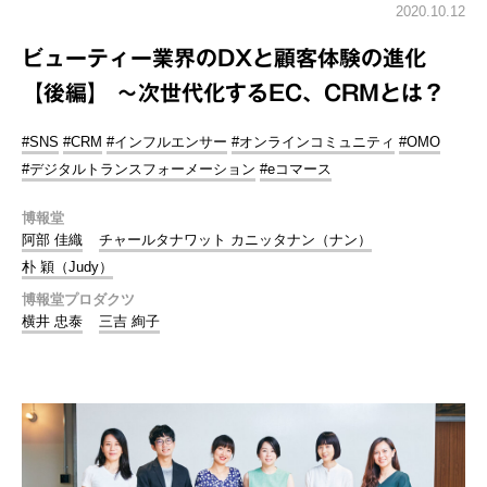
2020.10.12
ビューティー業界のDXと顧客体験の進化
【後編】 ～次世代化するEC、CRMとは？
#SNS
#CRM
#インフルエンサー
#オンラインコミュニティ
#OMO
#デジタルトランスフォーメーション
#eコマース
博報堂
阿部 佳織
チャールタナワット カニッタナン（ナン）
朴 穎（Judy）
博報堂プロダクツ
横井 忠泰
三吉 絢子