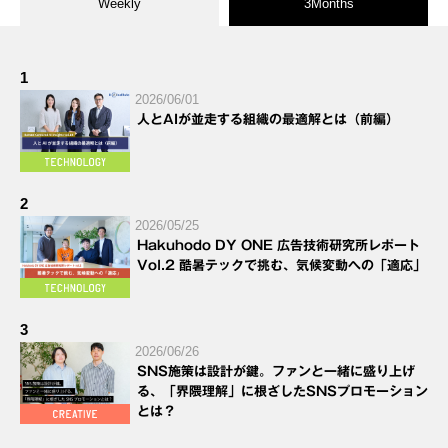
Weekly
3Months
1
2026/06/01
人とAIが並走する組織の最適解とは（前編）
2
2026/05/25
Hakuhodo DY ONE 広告技術研究所レポート
Vol.2 酷暑テックで挑む、気候変動への「適応」
3
2026/06/26
SNS施策は設計が鍵。ファンと一緒に盛り上げ
る、「界隈理解」に根ざしたSNSプロモーション
とは？