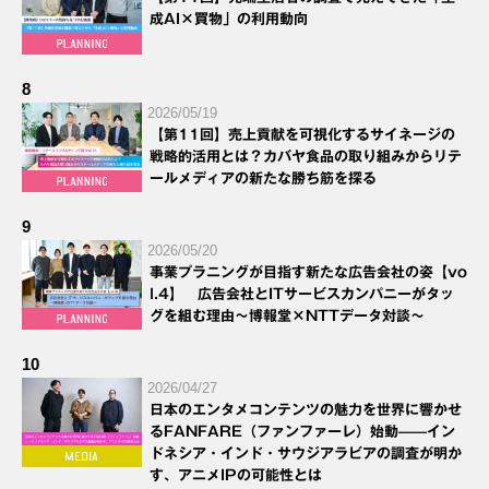
成AI×買物」の利用動向
8
2026/05/19
【第11回】売上貢献を可視化するサイネージの
戦略的活用とは？カバヤ食品の取り組みからリテ
ールメディアの新たな勝ち筋を探る
9
2026/05/20
事業プラニングが目指す新たな広告会社の姿【vo
l.4】 広告会社とITサービスカンパニーがタッ
グを組む理由～博報堂×NTTデータ対談～
10
2026/04/27
日本のエンタメコンテンツの魅力を世界に響かせ
るFANFARE（ファンファーレ）始動——イン
ドネシア・インド・サウジアラビアの調査が明か
す、アニメIPの可能性とは