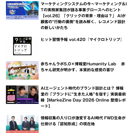
マーケティングシステムの今～マーケティング＆I
Tの実務家集団が語る事業グロースへのヒント
【vol.26】「クリックの背景・理由は？」 AIが
顧客の"行動の裏側"を読み解く、レコメンド設計
の新しいかたち
ヒット習慣予報 vol.420『マイクロトリップ』
赤ちゃんラボ5.0×博報堂Humanity Lab 赤
ちゃん研究が明かす、本質的な感覚の喜び
AIエージェント時代のブランド設計とは？ 博報
堂の「ブランドに“生きた人格”を宿す」実装最前
線【MarkeZine Day 2026 Online 登壇レポ
ート】
情報収集の入り口が激変するAI時代 FWD生命が
仕掛ける「認知形成」の現在地