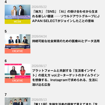
4
2026/05/22
「地方」「SNS」「AI」の掛け合わせから生ま
れる新しい価値 ──ソウルドアウトグループにJ
APAN SELECTがジョインしたことの意味
5
2026/04/24
持続可能な社会実現のための医療AIとデータ活用
6
2026/06/17
プラットフォームと共創する「生活者インサイ
ト」の捉え方 vol.2～ターゲットのタイムライン
を想像する。Instagramで求められる、生活に
溶け込む広告
7
2026/05/13
【第11回】先端生活者の調査で見えてきた「生