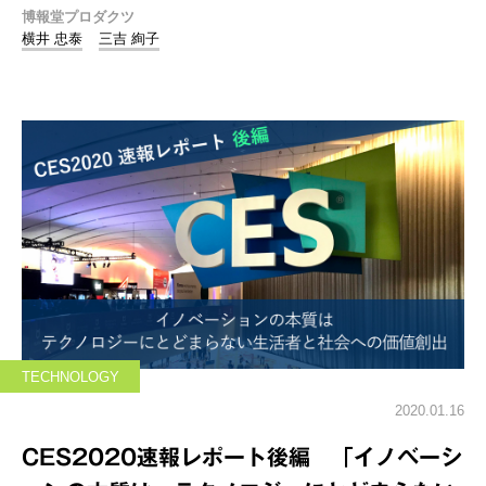
博報堂プロダクツ
横井 忠泰
三吉 絢子
TECHNOLOGY
2020.01.16
CES2020速報レポート後編 「イノベーシ