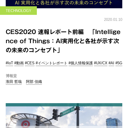
TECHNOLOGY
2020.01.10
CES2020 速報レポート前編 「Intellige
nce of Things：AI実用化と各社が示す次
の未来のコンセプト」
#IoT
#動画
#CES
#イベントレポート
#個人情報保護
#UX/CX
#AI
#5G
博報堂
淮田 哲哉
阿部 佳織