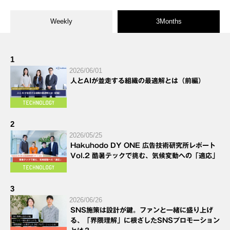
Weekly
3Months
1
2026/06/01
人とAIが並走する組織の最適解とは（前編）
2
2026/05/25
Hakuhodo DY ONE 広告技術研究所レポート
Vol.2 酷暑テックで挑む、気候変動への「適応」
3
2026/06/26
SNS施策は設計が鍵。ファンと一緒に盛り上げ
る、「界隈理解」に根ざしたSNSプロモーション