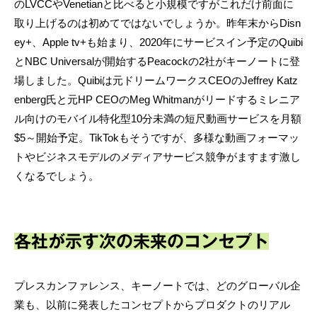
のLVCCやVenetianと比べると小規模ですがこれだけ前面に
取り上げるのは初めてではないでしょうか。昨年末からDisn
ey+、Apple tv+も始まり、2020年にサービスイン予定のQuibi
とNBC Universalが開始するPeacockの2社がキーノートに登
場しました。Quibiは元ドリームワークスCEOのJeffrey Katz
enberg氏と元HP CEOのMeg Whitmanがリードするミレニア
ル向けのモバイル特化型10分未満の短尺動画サービスを月額
$5～開始予定。TikTokもそうですが、多様な動画フォーマッ
トやビジネスモデルのメディアサービス競争がますます激し
くなるでしょう。
各社が示す次の未来のコンセプト
プレスカンファレンス、キーノートでは、どのグローバル企
業も、以前に発表したコンセプトからプロダクトのリアル