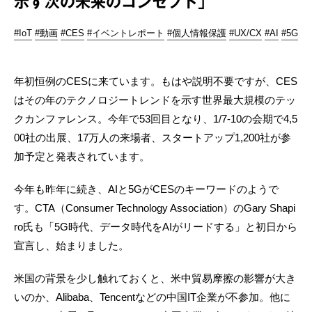
示す次の未来のコンセプト」
#IoT
#動画
#CES
#イベントレポート
#個人情報保護
#UX/CX
#AI
#5G
年初恒例のCESに来ています。もはや説明不要ですが、CES
はその年のテクノロジートレンドを示す世界最大規模のテッ
クカンファレンス。今年で53回目となり、1/7-10の会期で4,5
00社の出展、17万人の来場者、スタートアップ1,200社が参
加予定と発表されています。
今年も昨年に続き、AIと5GがCESのキーワードのようで
す。CTA（Consumer Technology Association）のGary Shapi
ro氏も「5G時代、データ時代をAIがリードする」と初日から
宣言し、始まりました。
米国の背景を少し触れておくと、米中貿易摩擦の影響が大き
いのか、Alibaba、Tencentなどの中国IT企業が不参加。他に