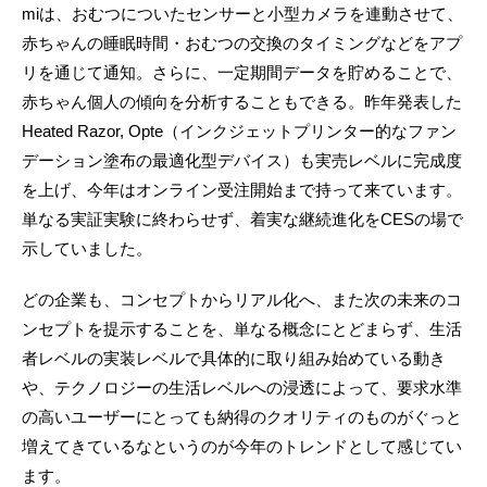
miは、おむつについたセンサーと小型カメラを連動させて、
赤ちゃんの睡眠時間・おむつの交換のタイミングなどをアプ
リを通じて通知。さらに、一定期間データを貯めることで、
赤ちゃん個人の傾向を分析することもできる。昨年発表した
Heated Razor, Opte（インクジェットプリンター的なファン
デーション塗布の最適化型デバイス）も実売レベルに完成度
を上げ、今年はオンライン受注開始まで持って来ています。
単なる実証実験に終わらせず、着実な継続進化をCESの場で
示していました。
どの企業も、コンセプトからリアル化へ、また次の未来のコ
ンセプトを提示することを、単なる概念にとどまらず、生活
者レベルの実装レベルで具体的に取り組み始めている動き
や、テクノロジーの生活レベルへの浸透によって、要求水準
の高いユーザーにとっても納得のクオリティのものがぐっと
増えてきているなというのが今年のトレンドとして感じてい
ます。