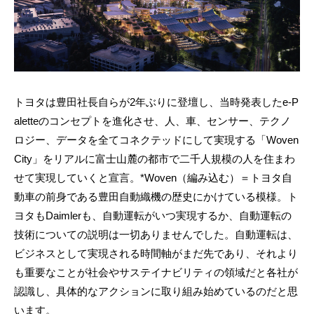
トヨタは豊田社長自らが2年ぶりに登壇し、当時発表したe-P
aletteのコンセプトを進化させ、人、車、センサー、テクノ
ロジー、データを全てコネクテッドにして実現する「Woven
City」をリアルに富士山麓の都市で二千人規模の人を住まわ
せて実現していくと宣言。*Woven（編み込む）＝トヨタ自
動車の前身である豊田自動織機の歴史にかけている模様。ト
ヨタもDaimlerも、自動運転がいつ実現するか、自動運転の
技術についての説明は一切ありませんでした。自動運転は、
ビジネスとして実現される時間軸がまだ先であり、それより
も重要なことが社会やサステイナビリティの領域だと各社が
認識し、具体的なアクションに取り組み始めているのだと思
います。