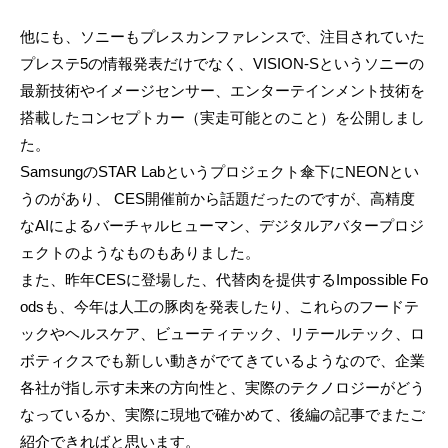
他にも、ソニーもプレスカンファレンスで、注目されていた
プレステ5の情報発表だけでなく、VISION-Sというソニーの
最新技術やイメージセンサー、エンターテインメント技術を
搭載したコンセプトカー（実走可能とのこと）を公開しまし
た。
SamsungのSTAR Labというプロジェクト傘下にNEONとい
うのがあり、 CES開催前から話題だったのですが、高精度
なAIによるバーチャルヒューマン、デジタルアバタープロジ
ェクトのようなものもありました。
また、昨年CESに登場した、代替肉を提供するImpossible Fo
odsも、今年は人工の豚肉を発表したり、これらのフードテ
ックやヘルスケア、ビューティテック、リテールテック、ロ
ボティクスでも新しい動きがでてきているようなので、企業
各社が指し示す未来の方向性と、実際のテクノロジーがどう
なっているか、実際に現地で確かめて、後編の記事でまたご
紹介できればと思います。