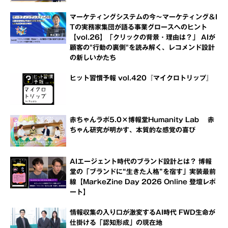
マーケティングシステムの今～マーケティング＆I
Tの実務家集団が語る事業グロースへのヒント
【vol.26】「クリックの背景・理由は？」 AIが
顧客の"行動の裏側"を読み解く、レコメンド設計
の新しいかたち
ヒット習慣予報 vol.420『マイクロトリップ』
赤ちゃんラボ5.0×博報堂Humanity Lab 赤
ちゃん研究が明かす、本質的な感覚の喜び
AIエージェント時代のブランド設計とは？ 博報
堂の「ブランドに“生きた人格”を宿す」実装最前
線【MarkeZine Day 2026 Online 登壇レポ
ート】
情報収集の入り口が激変するAI時代 FWD生命が
仕掛ける「認知形成」の現在地