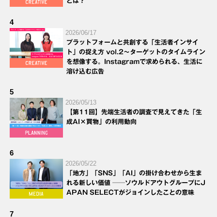
とは？
4
2026/06/17
プラットフォームと共創する「生活者インサイ
ト」の捉え方 vol.2～ターゲットのタイムライン
を想像する。Instagramで求められる、生活に
溶け込む広告
5
2026/05/13
【第11回】先端生活者の調査で見えてきた「生
成AI×買物」の利用動向
6
2026/05/22
「地方」「SNS」「AI」の掛け合わせから生ま
れる新しい価値 ──ソウルドアウトグループにJ
APAN SELECTがジョインしたことの意味
7