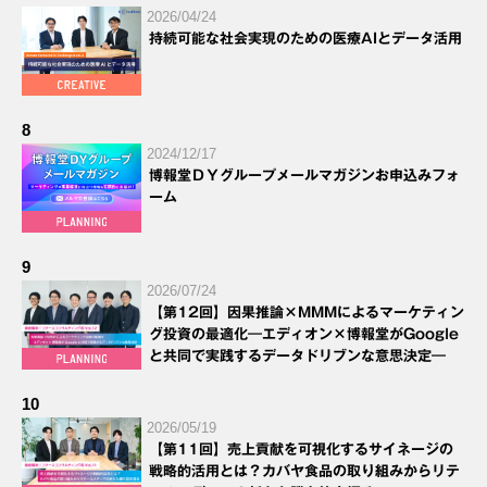
2026/04/24
持続可能な社会実現のための医療AIとデータ活用
8
2024/12/17
博報堂ＤＹグループメールマガジンお申込みフォ
ーム
9
2026/07/24
【第12回】因果推論×MMMによるマーケティン
グ投資の最適化―エディオン×博報堂がGoogle
と共同で実践するデータドリブンな意思決定―
10
2026/05/19
【第11回】売上貢献を可視化するサイネージの
戦略的活用とは？カバヤ食品の取り組みからリテ