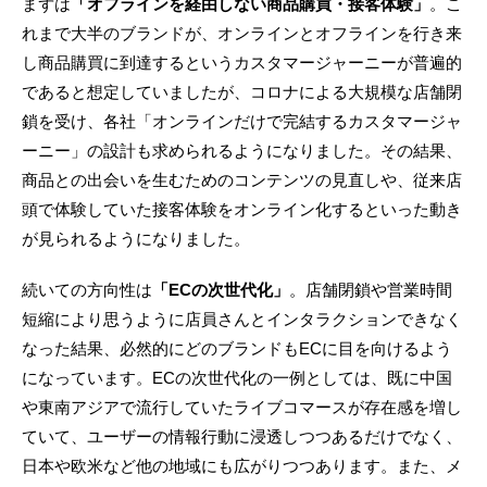
まずは
「オフラインを経由しない商品購買・接客体験」
。こ
れまで大半のブランドが、オンラインとオフラインを行き来
し商品購買に到達するというカスタマージャーニーが普遍的
であると想定していましたが、コロナによる大規模な店舗閉
鎖を受け、各社「オンラインだけで完結するカスタマージャ
ーニー」の設計も求められるようになりました。その結果、
商品との出会いを生むためのコンテンツの見直しや、従来店
頭で体験していた接客体験をオンライン化するといった動き
が見られるようになりました。
続いての方向性は
「ECの次世代化」
。店舗閉鎖や営業時間
短縮により思うように店員さんとインタラクションできなく
なった結果、必然的にどのブランドもECに目を向けるよう
になっています。ECの次世代化の一例としては、既に中国
や東南アジアで流行していたライブコマースが存在感を増し
ていて、ユーザーの情報行動に浸透しつつあるだけでなく、
日本や欧米など他の地域にも広がりつつあります。また、メ