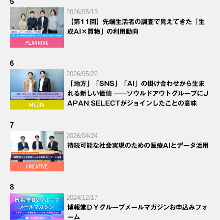
5
2026/05/13
【第11回】先端生活者の調査で見えてきた「生
成AI×買物」の利用動向
6
2026/05/22
「地方」「SNS」「AI」の掛け合わせから生ま
れる新しい価値 ──ソウルドアウトグループにJ
APAN SELECTがジョインしたことの意味
7
2026/04/24
持続可能な社会実現のための医療AIとデータ活用
8
2024/12/17
博報堂ＤＹグループメールマガジンお申込みフォ
ーム