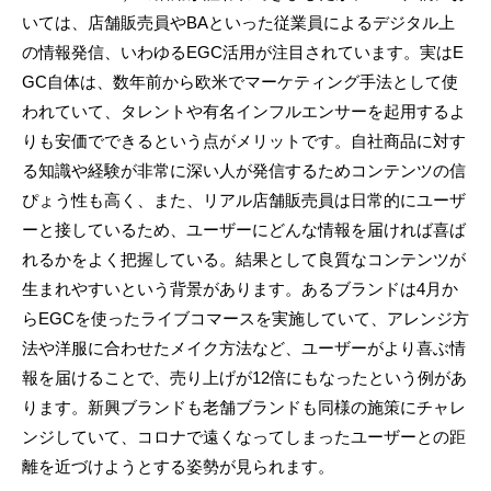
いては、店舗販売員やBAといった従業員によるデジタル上
の情報発信、いわゆるEGC活用が注目されています。実はE
GC自体は、数年前から欧米でマーケティング手法として使
われていて、タレントや有名インフルエンサーを起用するよ
りも安価でできるという点がメリットです。自社商品に対す
る知識や経験が非常に深い人が発信するためコンテンツの信
ぴょう性も高く、また、リアル店舗販売員は日常的にユーザ
ーと接しているため、ユーザーにどんな情報を届ければ喜ば
れるかをよく把握している。結果として良質なコンテンツが
生まれやすいという背景があります。あるブランドは4月か
らEGCを使ったライブコマースを実施していて、アレンジ方
法や洋服に合わせたメイク方法など、ユーザーがより喜ぶ情
報を届けることで、売り上げが12倍にもなったという例があ
ります。新興ブランドも老舗ブランドも同様の施策にチャレ
ンジしていて、コロナで遠くなってしまったユーザーとの距
離を近づけようとする姿勢が見られます。