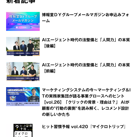
博報堂ＤＹグループメールマガジンお申込みフォ
ーム
AIエージェント時代の法整備と「人間力」の本質
【後編】
AIエージェント時代の法整備と「人間力」の本質
【前編】
マーケティングシステムの今～マーケティング＆I
Tの実務家集団が語る事業グロースへのヒント
【vol.26】「クリックの背景・理由は？」 AIが
顧客の"行動の裏側"を読み解く、レコメンド設計
の新しいかたち
ヒット習慣予報 vol.420『マイクロトリップ』