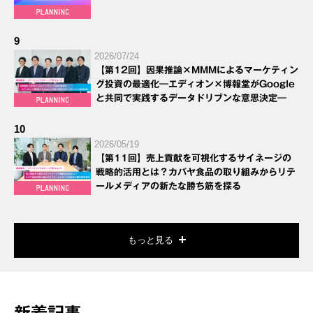
9
2026/07/24
【第12回】因果推論×MMMによるマーケティン
グ投資の最適化―エディオン×博報堂がGoogle
と共同で実践するデータドリブンな意思決定―
10
2026/05/19
【第11回】売上貢献を可視化するサイネージの
戦略的活用とは？カバヤ食品の取り組みからリテ
ールメディアの新たな勝ち筋を探る
もっと見る
新着記事