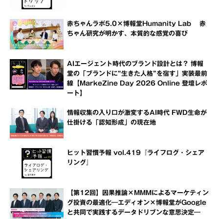
赤ちゃんラボ5.0×博報堂Humanity Lab 赤
ちゃん研究が明かす、本質的な感覚の喜び
AIエージェント時代のブランド設計とは？ 博報
堂の「ブランドに“生きた人格”を宿す」実装最前
線【MarkeZine Day 2026 Online 登壇レポ
ート】
情報収集の入り口が激変するAI時代 FWD生命が
仕掛ける「認知形成」の現在地
ヒット習慣予報 vol.419『ライフログ・シェア
リング』
【第12回】因果推論×MMMによるマーケティン
グ投資の最適化―エディオン×博報堂がGoogle
と共同で実践するデータドリブンな意思決定―