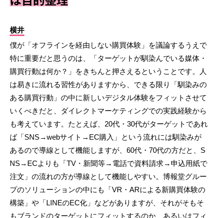
は目的整理
横井
僕が「オフラインを経由しない購買体験」を議論するうえで
特に重要だと思うのは、「ターゲットが馴染んでいる媒体・
購買行動は何か？」をきちんと押さえるということです。人
は易きに流れる習性がありますから、できる限り「馴染みの
ある購買行動」の中に新しいデジタル体験をフィットさせて
いくべきだと、ダイレクトマーケティングでの実践経験から
も考えています。たとえば、20代・30代がターゲットであれ
ば「SNS→webサイト→EC購入」という流れには馴染みが
あるので導線として機能しますが、60代・70代の方だと、S
NS→ECよりも「TV・新聞等→電話で資料請求→申込用紙で
注文」の流れの方が導線として機能しやすい。博報堂グルー
プのソリューションの中にも「VR・ARによる新購買体験の
構築」や「LINEのEC化」などがありますが、それがそもそ
もブランドのターゲットにフィットするのか、あるいはフィ