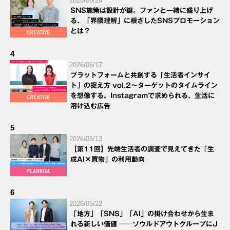
2026/06/26
SNS施策は設計が鍵。ファンと一緒に盛り上げ
る、「界隈理解」に根ざしたSNSプロモーション
とは？
4
2026/06/17
プラットフォームと共創する「生活者インサイ
ト」の捉え方 vol.2～ターゲットのタイムライン
を想像する。Instagramで求められる、生活に
溶け込む広告
5
2026/05/13
【第11回】先端生活者の調査で見えてきた「生
成AI×買物」の利用動向
6
2026/05/22
「地方」「SNS」「AI」の掛け合わせから生ま
れる新しい価値 ──ソウルドアウトグループにJ