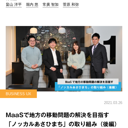
畠山 洋平
堀内 悠
常廣 智加
菅原 和弥
BUSINESS UX
2021.03.26
MaaSで地方の移動問題の解決を目指す
「ノッカルあさひまち」の取り組み（後編）