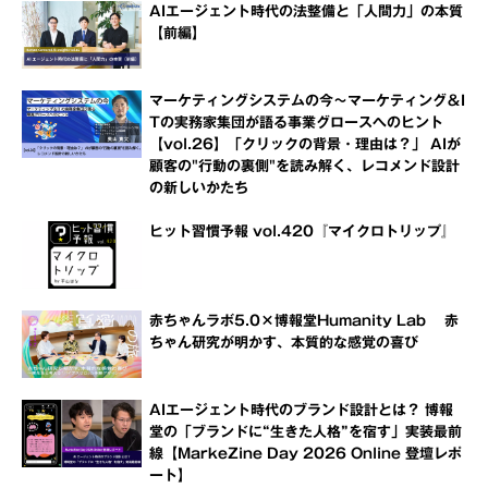
AIエージェント時代の法整備と「人間力」の本質
【前編】
マーケティングシステムの今～マーケティング＆I
Tの実務家集団が語る事業グロースへのヒント
【vol.26】「クリックの背景・理由は？」 AIが
顧客の"行動の裏側"を読み解く、レコメンド設計
の新しいかたち
ヒット習慣予報 vol.420『マイクロトリップ』
赤ちゃんラボ5.0×博報堂Humanity Lab 赤
ちゃん研究が明かす、本質的な感覚の喜び
AIエージェント時代のブランド設計とは？ 博報
堂の「ブランドに“生きた人格”を宿す」実装最前
線【MarkeZine Day 2026 Online 登壇レポ
ート】