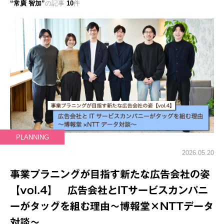
常廣 智加
の記事
10
件
PLANNING
2026.05.20
事業プラニングが目指す新たな広告会社の姿
【vol.4】 広告会社とITサービスカンパニ
ーがタッグを組む理由～博報堂×NTTデータ
対談～