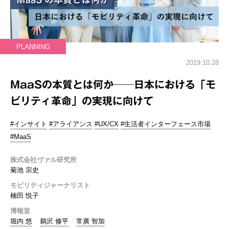
PLANNING
2019.10.28
MaaSの本質とは何か──日本における「モ
ビリティ革命」の実現に向けて
#インサイト
#アライアンス
#UX/CX
#生活者インターフェース市場
#MaaS
株式会社ヴァル研究所
菊池 宗史
モビリティジャーナリスト
楠田 悦子
博報堂
堀内 悠
鵜沢 修平
常廣 智加