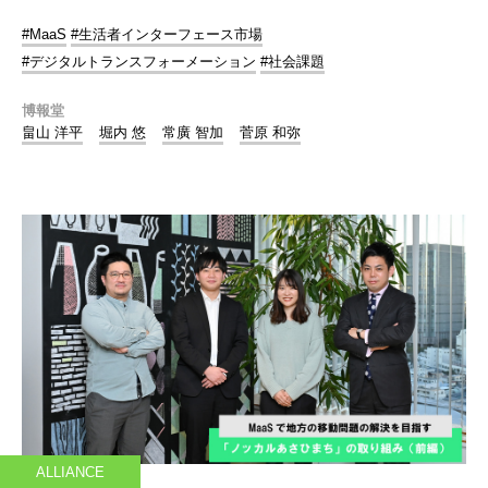
#MaaS
#生活者インターフェース市場
#デジタルトランスフォーメーション
#社会課題
博報堂
畠山 洋平
堀内 悠
常廣 智加
菅原 和弥
ALLIANCE