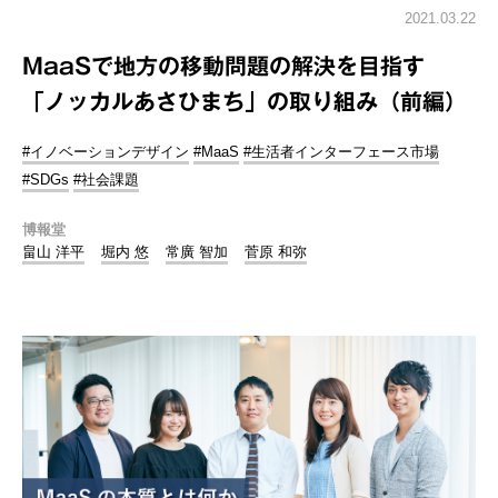
2021.03.22
MaaSで地方の移動問題の解決を目指す
「ノッカルあさひまち」の取り組み（前編）
#イノベーションデザイン
#MaaS
#生活者インターフェース市場
#SDGs
#社会課題
博報堂
畠山 洋平
堀内 悠
常廣 智加
菅原 和弥