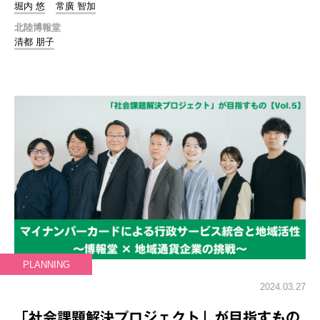
堀内 悠
常廣 智加
北陸博報堂
清都 朋子
PLANNING
2024.03.27
「社会課題解決プロジェクト」が目指すもの