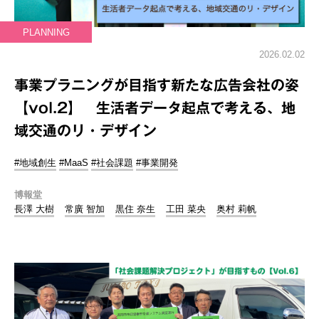
PLANNING
2026.02.02
事業プラニングが目指す新たな広告会社の姿
【vol.2】 生活者データ起点で考える、地
域交通のリ・デザイン
#地域創生
#MaaS
#社会課題
#事業開発
博報堂
長澤 大樹
常廣 智加
黒住 奈生
工田 菜央
奥村 莉帆