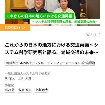
BUSINESS UX
2023.11.10
これからの日本の地方における交通再編～シ
ステム科学研究所と語る、地域交通の未来～
#地域創生
#MaaS
#デジタルトランスフォーメーション
#社会課題
一般社団法人システム科学研究所
東 徹氏
上田 大貴氏
博報堂
堀内 悠
常廣 智加
中山 翔太