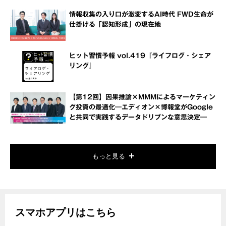
情報収集の入り口が激変するAI時代 FWD生命が
仕掛ける「認知形成」の現在地
ヒット習慣予報 vol.419『ライフログ・シェア
リング』
【第12回】因果推論×MMMによるマーケティン
グ投資の最適化―エディオン×博報堂がGoogle
と共同で実践するデータドリブンな意思決定―
もっと見る
スマホアプリはこちら