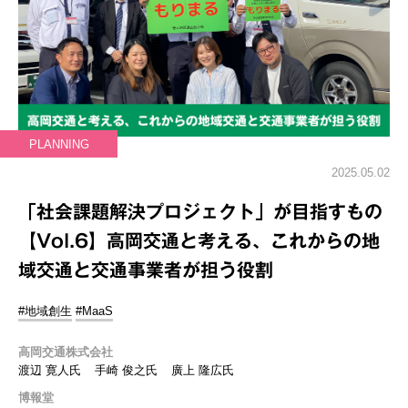
PLANNING
2025.05.02
「社会課題解決プロジェクト」が目指すもの
【Vol.6】高岡交通と考える、これからの地
域交通と交通事業者が担う役割
#地域創生
#MaaS
高岡交通株式会社
渡辺 寛人氏
手崎 俊之氏
廣上 隆広氏
博報堂