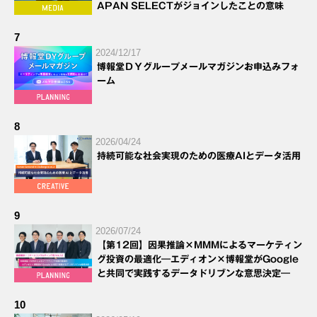
APAN SELECTがジョインしたことの意味
7
2024/12/17
博報堂ＤＹグループメールマガジンお申込みフォ
ーム
8
2026/04/24
持続可能な社会実現のための医療AIとデータ活用
9
2026/07/24
【第12回】因果推論×MMMによるマーケティン
グ投資の最適化―エディオン×博報堂がGoogle
と共同で実践するデータドリブンな意思決定―
10