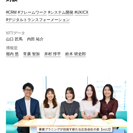
#CRM
#フレームワーク
#システム開発
#UX/CX
#デジタルトランスフォーメーション
NTTデータ
山口 匠馬
内田 祐介
博報堂
堀内 悠
常廣 智加
井村 惇平
鈴木 研史郎