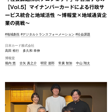
【Vol.5】マイナンバーカードによる行政サ
ービス統合と地域活性 ～博報堂×地域通貨企
業の挑戦～
#地域創生
#デジタルトランスフォーメーション
#社会課題
日本カード株式会社
高田 裕行
多久和 幸伸
博報堂
堀内 悠
古矢 真之介
明官 達郎
常廣 智加
中山 翔太