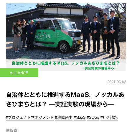
ALLIANCE
2021.06.02
自治体とともに推進するMaaS。ノッカルあ
さひまちとは？ —実証実験の現場から—
#プロジェクトマネジメント
#地域創生
#MaaS
#SDGs
#社会課題
博報堂