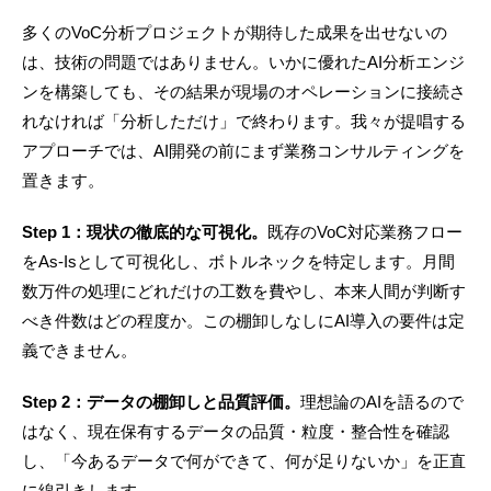
多くのVoC分析プロジェクトが期待した成果を出せないの
は、技術の問題ではありません。いかに優れたAI分析エンジ
ンを構築しても、その結果が現場のオペレーションに接続さ
れなければ「分析しただけ」で終わります。我々が提唱する
アプローチでは、AI開発の前にまず業務コンサルティングを
置きます。
Step 1：現状の徹底的な可視化。
既存のVoC対応業務フロー
をAs-Isとして可視化し、ボトルネックを特定します。月間
数万件の処理にどれだけの工数を費やし、本来人間が判断す
べき件数はどの程度か。この棚卸しなしにAI導入の要件は定
義できません。
Step 2：データの棚卸しと品質評価。
理想論のAIを語るので
はなく、現在保有するデータの品質・粒度・整合性を確認
し、「今あるデータで何ができて、何が足りないか」を正直
に線引きします。