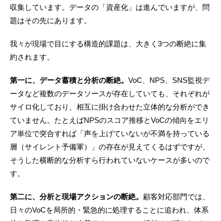
収集しています。データの「資産化」は進んでいますが、問
題はその先にあります。
我々が現場で目にする構造的課題は、大きく3つの断絶に集
約されます。
第一に、データ蓄積と分析の断絶。
VoC、NPS、SNS監視デ
ータなど複数のデータソースが存在していても、それぞれが
サイロ化しており、相互に掛け合わせた立体的な分析ができ
ていません。たとえばNPSのスコア推移とVoCの傾向をエリ
ア単位で突合すれば「声を上げていないが不満を持っている
層（サイレント予備軍）」の存在が見えてくるはずですが、
そうした横断的な分析すら行われていないケースが多いので
す。
第二に、分析と現場アクションの断絶。
顧客対応部門では、
日々のVoCを局所的・緊急的に処理することに追われ、体系