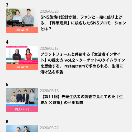
3
2026/06/26
SNS施策は設計が鍵。ファンと一緒に盛り上げ
る、「界隈理解」に根ざしたSNSプロモーション
とは？
4
2026/06/17
プラットフォームと共創する「生活者インサイ
ト」の捉え方 vol.2～ターゲットのタイムライン
を想像する。Instagramで求められる、生活に
溶け込む広告
5
2026/05/13
【第11回】先端生活者の調査で見えてきた「生
成AI×買物」の利用動向
6
2026/05/22