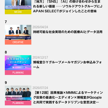
「地方」「SNS」「AI」の掛け合わせから生ま
れる新しい価値 ──ソウルドアウトグループにJ
APAN SELECTがジョインしたことの意味
7
2026/04/24
持続可能な社会実現のための医療AIとデータ活用
8
2024/12/17
博報堂ＤＹグループメールマガジンお申込みフォ
ーム
9
2026/07/24
【第12回】因果推論×MMMによるマーケティン
グ投資の最適化―エディオン×博報堂がGoogle
と共同で実践するデータドリブンな意思決定―