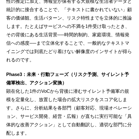
性の推定に加え、博報堂が保有する大規模な生活者データと
統計的に接合することで、「テキストに書かれていない」顧
客の価値観、生活パターン、リスク特性までを立体的に推論
します。たとえばサービスへの不満を1件受け取ったとき、
その背後にある生活背景──時間的制約、家庭環境、情報発
信への感度──まで立体化することで、一般的なテキストマ
イニングでは到底たどり着けない解像度のインサイトが得ら
れるのです。
Phase3：未来・行動フェーズ（リスク予測、サイレント予
備軍検出、アクション変換）
顕在化した1件のVoCから背後に潜むサイレント予備軍の規
模を定量化し、放置した場合の拡大リスクをスコア化しま
す。さらに、分析結果を各部門（顧客対応、現場オペレーシ
ョン、サービス開発、経営・広報）が直ちに実行可能な「具
体的な改善アクション」として自動翻訳し、適切な部門に分
配します。