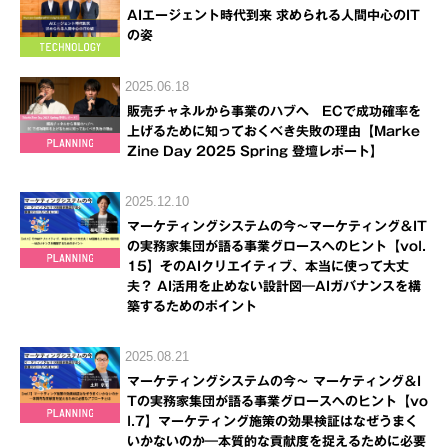
AIエージェント時代到来 求められる人間中心のIT
の姿
2025.06.18
販売チャネルから事業のハブへ ECで成功確率を
上げるために知っておくべき失敗の理由【Marke
Zine Day 2025 Spring 登壇レポート】
2025.12.10
マーケティングシステムの今～マーケティング＆IT
の実務家集団が語る事業グロースへのヒント【vol.
15】そのAIクリエイティブ、本当に使って大丈
夫？ AI活用を止めない設計図―AIガバナンスを構
築するためのポイント
2025.08.21
マーケティングシステムの今～ マーケティング＆I
Tの実務家集団が語る事業グロースへのヒント【vo
l.7】マーケティング施策の効果検証はなぜうまく
いかないのか―本質的な貢献度を捉えるために必要