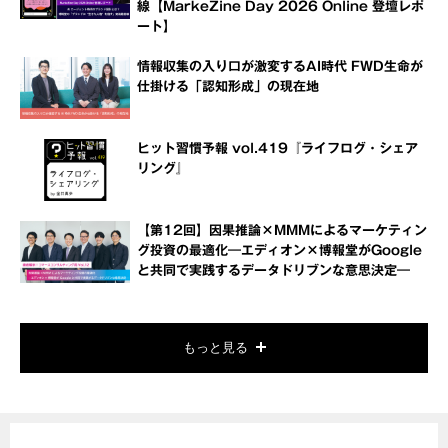
線【MarkeZine Day 2026 Online 登壇レポ
ート】
情報収集の入り口が激変するAI時代 FWD生命が
仕掛ける「認知形成」の現在地
ヒット習慣予報 vol.419『ライフログ・シェア
リング』
【第12回】因果推論×MMMによるマーケティン
グ投資の最適化―エディオン×博報堂がGoogle
と共同で実践するデータドリブンな意思決定―
もっと見る