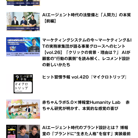
AIエージェント時代の法整備と「人間力」の本質
【前編】
マーケティングシステムの今～マーケティング＆I
Tの実務家集団が語る事業グロースへのヒント
【vol.26】「クリックの背景・理由は？」 AIが
顧客の"行動の裏側"を読み解く、レコメンド設計
の新しいかたち
ヒット習慣予報 vol.420『マイクロトリップ』
赤ちゃんラボ5.0×博報堂Humanity Lab 赤
ちゃん研究が明かす、本質的な感覚の喜び
AIエージェント時代のブランド設計とは？ 博報
堂の「ブランドに“生きた人格”を宿す」実装最前