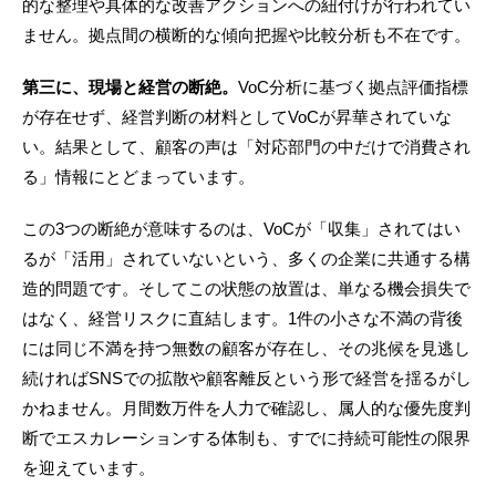
的な整理や具体的な改善アクションへの紐付けが行われてい
ません。拠点間の横断的な傾向把握や比較分析も不在です。
第三に、現場と経営の断絶。
VoC分析に基づく拠点評価指標
が存在せず、経営判断の材料としてVoCが昇華されていな
い。結果として、顧客の声は「対応部門の中だけで消費され
る」情報にとどまっています。
この3つの断絶が意味するのは、VoCが「収集」されてはい
るが「活用」されていないという、多くの企業に共通する構
造的問題です。そしてこの状態の放置は、単なる機会損失で
はなく、経営リスクに直結します。1件の小さな不満の背後
には同じ不満を持つ無数の顧客が存在し、その兆候を見逃し
続ければSNSでの拡散や顧客離反という形で経営を揺るがし
かねません。月間数万件を人力で確認し、属人的な優先度判
断でエスカレーションする体制も、すでに持続可能性の限界
を迎えています。