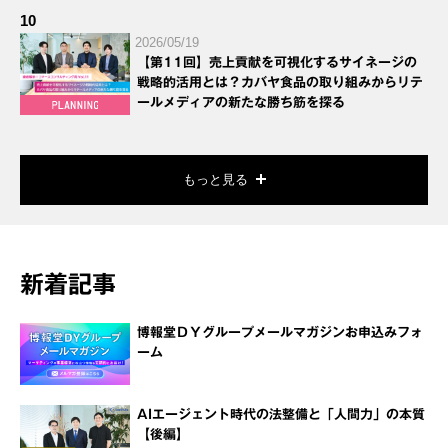
10
2026/05/19
【第11回】売上貢献を可視化するサイネージの
戦略的活用とは？カバヤ食品の取り組みからリテ
ールメディアの新たな勝ち筋を探る
もっと見る
新着記事
博報堂ＤＹグループメールマガジンお申込みフォ
ーム
AIエージェント時代の法整備と「人間力」の本質
【後編】