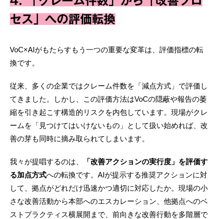
4. 「クレーム件数」から「改善プロ
セス」への評価転換
VoC×AIがもたらすもう一つの重要な変革は、評価指標の転
換です。
従来、多くの企業ではクレーム件数を「減点方式」で評価し
てきました。しかし、この評価方法はVoCの隠蔽や報告の萎
縮を引き起こす構造的リスクを内包しています。現場がクレ
ームを「見つけてはいけないもの」として扱い始めれば、改
善の芽も同時に摘み取られてしまいます。
我々が提唱するのは、
「改善アクションの実行度」を評価す
る加点方式
への転換です。AIが提示する推奨アクションに対
して、拠点がどれだけ迅速かつ適切に対応したか。現場の小
さな改善活動から本部へのエスカレーション、他拠点へのベ
ストプラクティス横展開まで、前向きな改善行動を多階層で