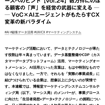
ースへのヒント【vol.24】数万件にのぼ
る顧客の「声」を経営の武器に変える ─
─ VoC×AIエージェントがもたらすCX
変革の新パラダイム
#AI
#顧客データ活用
#UX/CX
#マーケティングシステム
マーケティング活動において、データとテクノロジーが果た
す役割は年々高まっています。データ基盤整備やCDP（カス
タマーデータプラットフォーム）活用、マーケティングオー
トメーション、AI活用といった言葉は、もはや特別なもので
はなくなりました。一方で、それらを「実際の事業成長」に
結びつけられている企業は、想像以上に少ないのが実情で
す。本連載では、博報堂マーケティングシステムコンサルテ
ィング局（以下、マーシス局）のメンバーが、事業グロース
に向けた「生活者発想×データ×テクノロジー」の挑戦につい