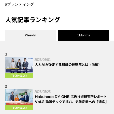
#ブランディング
人気記事ランキング
Weekly
3Months
1
2026/06/01
人とAIが並走する組織の最適解とは（前編）
2
2026/05/25
Hakuhodo DY ONE 広告技術研究所レポート
Vol.2 酷暑テックで挑む、気候変動への「適応」