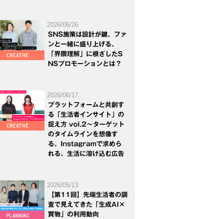
2026/06/26
SNS施策は設計が鍵。ファ
ンと一緒に盛り上げる、
「界隈理解」に根ざしたS
NSプロモーションとは？
2026/06/17
プラットフォームと共創す
る「生活者インサイト」の
捉え方 vol.2～ターゲット
のタイムラインを想像す
る。Instagramで求めら
れる、生活に溶け込む広告
2026/05/13
【第11回】先端生活者の調
査で見えてきた「生成AI×
買物」の利用動向