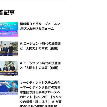
着記事
博報堂ＤＹグループメールマ
ガジンお申込みフォーム
AIエージェント時代の法整備
と「人間力」の本質【後編】
AIエージェント時代の法整備
と「人間力」の本質【前編】
マーケティングシステムの今
～マーケティング＆ITの実務
家集団が語る事業グロースへ
のヒント【vol.26】「クリッ
クの背景・理由は？」 AIが顧
客の"行動の裏側"を読み解