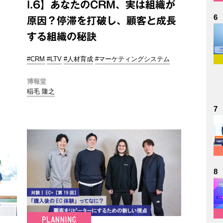
l.6】あなたのCRM、実は組織が
6
原因？停滞を打破し、顧客と成長
する組織の秘訣
#CRM
#LTV
#人材育成
#マーケティングシステム
博報堂
稲毛 隆之
7
8