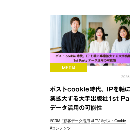
2025
ポストcookie時代、IPを軸
業拡大する大手出版社1st Par
データ活用の可能性
#CRM
#顧客データ活用
#LTV
#ポストCookie
#コンテンツ