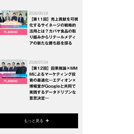
2026/05/19
【第11回】売上貢献を可視
化するサイネージの戦略的
活用とは？カバヤ食品の取
り組みからリテールメディ
アの新たな勝ち筋を探る
2026/07/24
【第12回】因果推論×MM
Mによるマーケティング投
資の最適化―エディオン×
博報堂がGoogleと共同で
実践するデータドリブンな
意思決定―
もっと見る