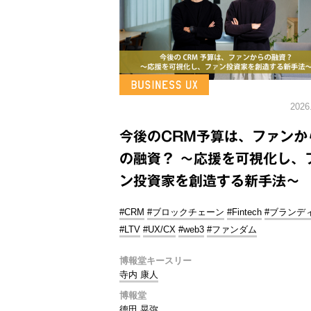
2026
今後のCRM予算は、ファンか
の融資？ ～応援を可視化し、
ン投資家を創造する新手法～
#CRM
#ブロックチェーン
#Fintech
#ブランデ
#LTV
#UX/CX
#web3
#ファンダム
博報堂キースリー
寺内 康人
博報堂
德田 晃弥