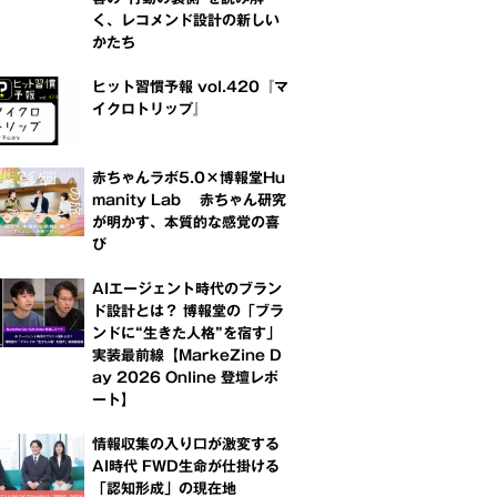
く、レコメンド設計の新しい
かたち
ヒット習慣予報 vol.420『マ
イクロトリップ』
赤ちゃんラボ5.0×博報堂Hu
manity Lab 赤ちゃん研究
が明かす、本質的な感覚の喜
び
AIエージェント時代のブラン
ド設計とは？ 博報堂の「ブラ
ンドに“生きた人格”を宿す」
実装最前線【MarkeZine D
ay 2026 Online 登壇レポ
ート】
情報収集の入り口が激変する
AI時代 FWD生命が仕掛ける
「認知形成」の現在地