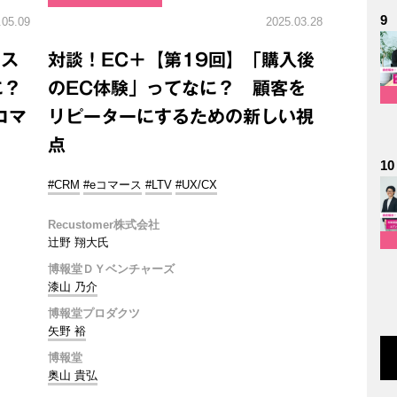
9
.05.09
2025.03.28
ース
対談！EC＋【第19回】「購入後
に？
のEC体験」ってなに？ 顧客を
コマ
リピーターにするための新しい視
点
10
#CRM
#eコマース
#LTV
#UX/CX
Recustomer株式会社
辻野 翔大氏
博報堂ＤＹベンチャーズ
漆山 乃介
博報堂プロダクツ
矢野 裕
博報堂
奥山 貴弘