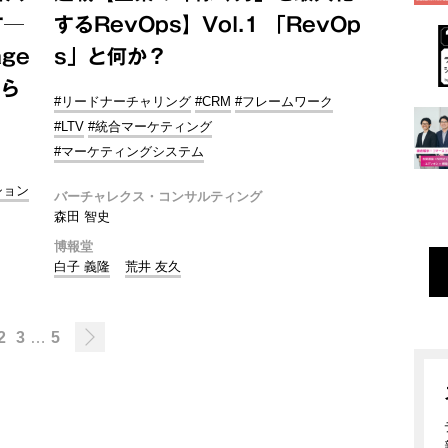
す─
するRevOps】Vol.1 「RevOp
age
s」と何か？
たら
#リードナーチャリング
#CRM
#フレームワーク
#LTV
#統合マーケティング
#マーケティングシステム
ション
バーチャレクス・コンサルティング
森田 智史
博報堂
白子 義隆
荒井 友久
2
3
…
5