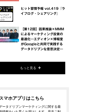
ヒット習慣予報 vol.419『ラ
イフログ・シェアリング』
【第12回】因果推論×MMM
によるマーケティング投資の
最適化―エディオン×博報堂
がGoogleと共同で実践する
データドリブンな意思決定―
もっと見る
スマホアプリはこちら
データドリブンマーケティングに関する最
新情報をいち早くお届けします。是非ご利