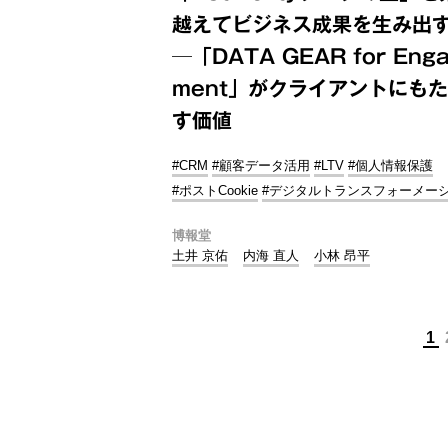
越えてビジネス成果を生み出
─「DATA GEAR for Eng
ment」がクライアントにも
す価値
#CRM
#顧客データ活用
#LTV
#個人情報保護
#ポストCookie
#デジタルトランスフォーメー
博報堂
土井 京佑
内海 直人
小林 昂平
1