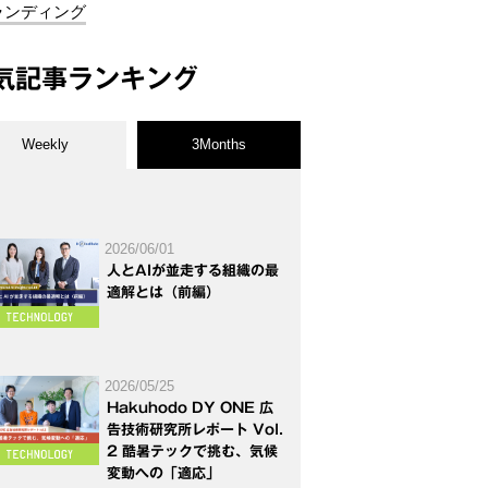
ランディング
気記事ランキング
Weekly
3Months
2026/06/01
人とAIが並走する組織の最
適解とは（前編）
2026/05/25
Hakuhodo DY ONE 広
告技術研究所レポート Vol.
2 酷暑テックで挑む、気候
変動への「適応」