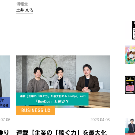
博報堂
土井 京佑
.07.06
2023.04.03
乗り
連載【企業の「稼ぐ力」を最大化