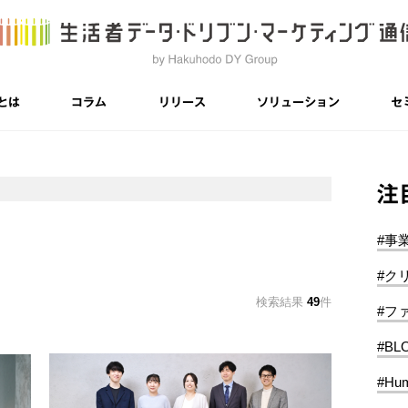
とは
コラム
リリース
ソリューション
セ
注
#事
#ク
検索結果
49
件
#フ
#BL
#Hum