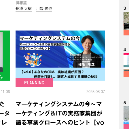
博報堂
3
長澤 大樹
川端 俊也
4
.11.06
2025.08.07
5
た
マーケティングシステムの今～マ
゙ータ
ーケティング＆ITの実務家集団が
タレ
語る事業グロースへのヒント【vo