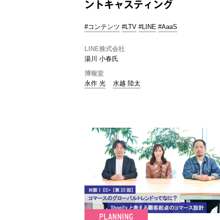
ントキャスティング
#コンテンツ
#LTV
#LINE
#AaaS
LINE株式会社
湯川 小春氏
博報堂
永作 光
水越 陸太