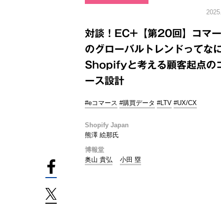
2025
対談！EC+【第20回】コマ
のグローバルトレンドってな
Shopifyと考える顧客起点の
ース設計
#eコマース
#購買データ
#LTV
#UX/CX
Shopify Japan
熊澤 絵那氏
博報堂
奥山 貴弘
小田 塁