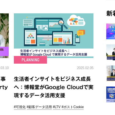
新
.03.10
2025.02.05
に事
生活者インサイトをビジネス成長
ty
へ：博報堂がGoogle Cloudで実
現するデータ活用支援
#可視化
#顧客データ活用
#LTV
#ポストCookie