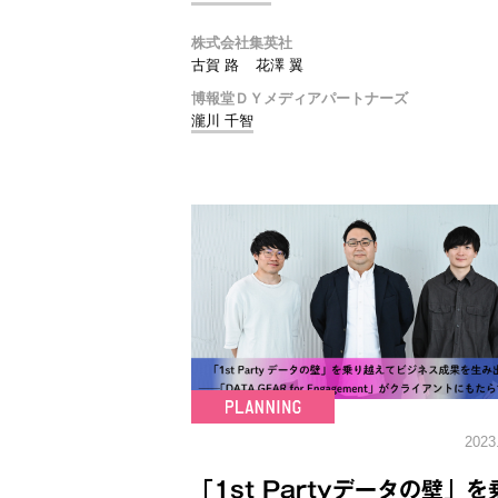
株式会社集英社
古賀 路
花澤 翼
博報堂ＤＹメディアパートナーズ
瀧川 千智
2023
「1st Partyデータの壁」を