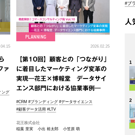
#ブ
人
.04.15
2026.02.25
ら
【第10回】顧客との「つながり」
1
ファ
に着目したマーケティング変革の
実現―花王×博報堂 データサイ
エンス部門における協業事例―
ィング
2
#CRM
#ブランディング
#データサイエンス
#顧客データ活用
#LTV
花王株式会社
稲葉 里実
小出 裕太郎
小笠原 萌