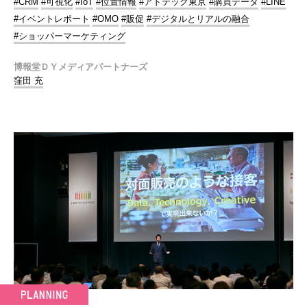
#CRM
#可視化
#IoT
#位置情報
#アドテック東京
#購買データ
#LINE
#イベントレポート
#OMO
#販促
#デジタルとリアルの融合
#ショッパーマーケティング
博報堂ＤＹメディアパートナーズ
窪田 充