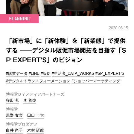
2020.06.15
「新市場」に「新体験」を「新業態」で提供
する ──デジタル販促市場開拓を目指す「S
P EXPERT'S」のビジョン
#購買データ
#LINE
#販促
#生活者_DATA_WORKS
#SP_EXPERT’S
#デジタルトランスフォーメーション
#ショッパーマーケティング
博報堂ＤＹメディアパートナーズ
窪田 充
李 眞煥
博報堂
黒野 友梨
田口 圭太
博報堂プロダクツ
白井 尚子
木村 廷龍