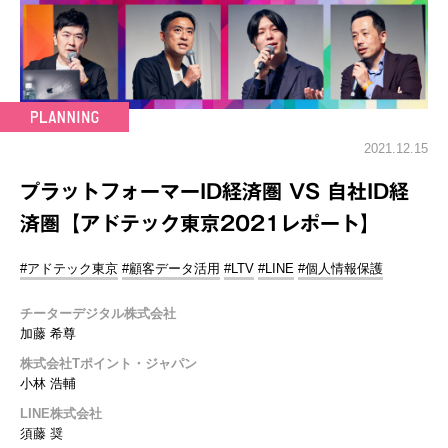
2021.12.15
プラットフォーマーID経済圏 VS ⾃社ID経
済圏【アドテック東京2021レポート】
#アドテック東京
#顧客データ活用
#LTV
#LINE
#個人情報保護
チーターデジタル株式会社
加藤 希尊
株式会社Tポイント・ジャパン
小林 浩輔
LINE株式会社
須藤 奨