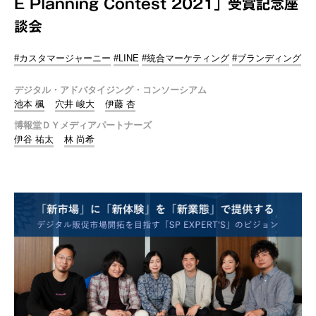
E Planning Contest 2021」受賞記念座
談会
#カスタマージャーニー
#LINE
#統合マーケティング
#ブランディング
デジタル・アドバタイジング・コンソーシアム
池本 楓
穴井 峻大
伊藤 杏
博報堂ＤＹメディアパートナーズ
伊谷 祐太
林 尚希