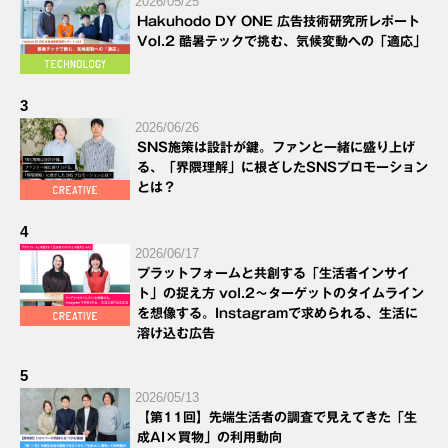
2026/05/25
Hakuhodo DY ONE 広告技術研究所レポート
Vol.2 酷暑テックで挑む、気候変動への「適応」
3
2026/06/26
SNS施策は設計が鍵。ファンと一緒に盛り上げ
る、「界隈理解」に根ざしたSNSプロモーション
とは？
4
2026/06/17
プラットフォームと共創する「生活者インサイ
ト」の捉え方 vol.2～ターゲットのタイムライン
を想像する。Instagramで求められる、生活に
溶け込む広告
5
2026/05/13
【第11回】先端生活者の調査で見えてきた「生
成AI×買物」の利用動向