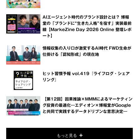
AIエージェント時代のブランド設計とは？ 博報
堂の「ブランドに“生きた人格”を宿す」実装最前
線【MarkeZine Day 2026 Online 登壇レポ
ート】
情報収集の入り口が激変するAI時代 FWD生命が
仕掛ける「認知形成」の現在地
ヒット習慣予報 vol.419『ライフログ・シェア
リング』
【第12回】因果推論×MMMによるマーケティン
グ投資の最適化―エディオン×博報堂がGoogle
と共同で実践するデータドリブンな意思決定―
もっと見る