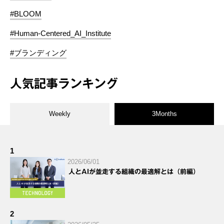
#BLOOM
#Human-Centered_AI_Institute
#ブランディング
人気記事ランキング
Weekly
3Months
1
2026/06/01
人とAIが並走する組織の最適解とは（前編）
2