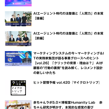
AIエージェント時代の法整備と「人間力」の本質
【後編】
AIエージェント時代の法整備と「人間力」の本質
【前編】
マーケティングシステムの今～マーケティング＆I
Tの実務家集団が語る事業グロースへのヒント
【vol.26】「クリックの背景・理由は？」 AIが
顧客の"行動の裏側"を読み解く、レコメンド設計
の新しいかたち
ヒット習慣予報 vol.420『マイクロトリップ』
赤ちゃんラボ5.0×博報堂Humanity Lab 赤
ちゃん研究が明かす、本質的な感覚の喜び