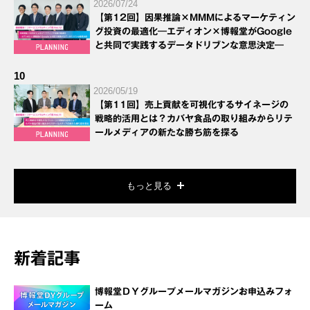
2026/07/24
【第12回】因果推論×MMMによるマーケティン
グ投資の最適化―エディオン×博報堂がGoogle
と共同で実践するデータドリブンな意思決定―
10
2026/05/19
【第11回】売上貢献を可視化するサイネージの
戦略的活用とは？カバヤ食品の取り組みからリテ
ールメディアの新たな勝ち筋を探る
もっと見る
新着記事
博報堂ＤＹグループメールマガジンお申込みフォ
ーム