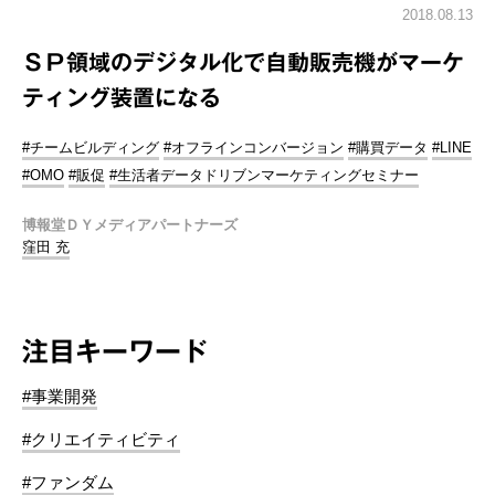
2018.08.13
ＳＰ領域のデジタル化で自動販売機がマーケ
ティング装置になる
#チームビルディング
#オフラインコンバージョン
#購買データ
#LINE
#OMO
#販促
#生活者データドリブンマーケティングセミナー
博報堂ＤＹメディアパートナーズ
窪田 充
注目キーワード
#事業開発
#クリエイティビティ
#ファンダム