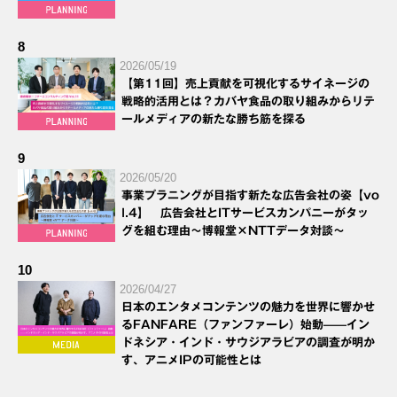
8
2026/05/19
【第11回】売上貢献を可視化するサイネージの
戦略的活用とは？カバヤ食品の取り組みからリテ
ールメディアの新たな勝ち筋を探る
9
2026/05/20
事業プラニングが目指す新たな広告会社の姿【vo
l.4】 広告会社とITサービスカンパニーがタッ
グを組む理由～博報堂×NTTデータ対談～
10
2026/04/27
日本のエンタメコンテンツの魅力を世界に響かせ
るFANFARE（ファンファーレ）始動——イン
ドネシア・インド・サウジアラビアの調査が明か
す、アニメIPの可能性とは