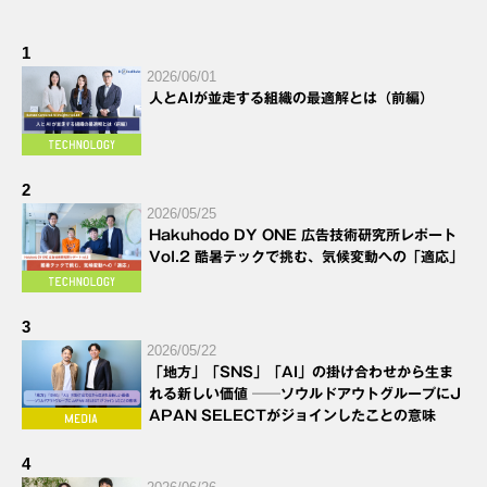
1
2026/06/01
人とAIが並走する組織の最適解とは（前編）
2
2026/05/25
Hakuhodo DY ONE 広告技術研究所レポート
Vol.2 酷暑テックで挑む、気候変動への「適応」
3
2026/05/22
「地方」「SNS」「AI」の掛け合わせから生ま
れる新しい価値 ──ソウルドアウトグループにJ
APAN SELECTがジョインしたことの意味
4