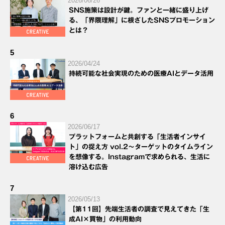
2026/06/26
SNS施策は設計が鍵。ファンと一緒に盛り上げ
る、「界隈理解」に根ざしたSNSプロモーション
とは？
5
2026/04/24
持続可能な社会実現のための医療AIとデータ活用
6
2026/06/17
プラットフォームと共創する「生活者インサイ
ト」の捉え方 vol.2～ターゲットのタイムライン
を想像する。Instagramで求められる、生活に
溶け込む広告
7
2026/05/13
【第11回】先端生活者の調査で見えてきた「生
成AI×買物」の利用動向