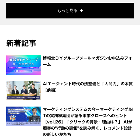
もっと見る
新着記事
博報堂ＤＹグループメールマガジンお申込みフォ
ーム
AIエージェント時代の法整備と「人間力」の本質
【前編】
マーケティングシステムの今～マーケティング＆I
Tの実務家集団が語る事業グロースへのヒント
【vol.26】「クリックの背景・理由は？」 AIが
顧客の"行動の裏側"を読み解く、レコメンド設計
の新しいかたち