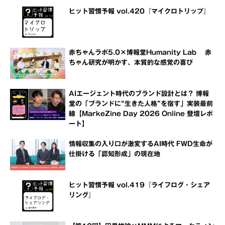
ヒット習慣予報 vol.420『マイクロトリップ』
赤ちゃんラボ5.0×博報堂Humanity Lab 赤
ちゃん研究が明かす、本質的な感覚の喜び
AIエージェント時代のブランド設計とは？ 博報
堂の「ブランドに“生きた人格”を宿す」実装最前
線【MarkeZine Day 2026 Online 登壇レポ
ート】
情報収集の入り口が激変するAI時代 FWD生命が
仕掛ける「認知形成」の現在地
ヒット習慣予報 vol.419『ライフログ・シェア
リング』