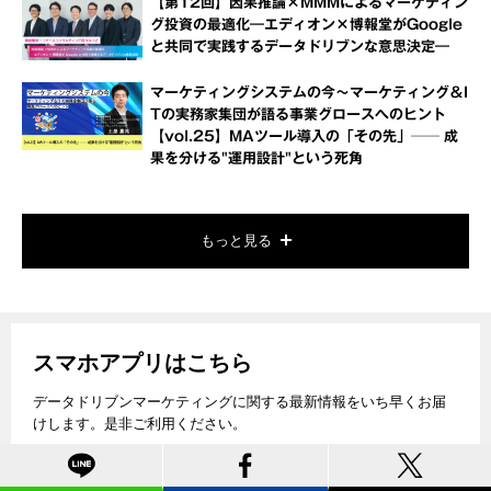
【第12回】因果推論×MMMによるマーケティン
グ投資の最適化―エディオン×博報堂がGoogle
と共同で実践するデータドリブンな意思決定―
マーケティングシステムの今～マーケティング＆I
Tの実務家集団が語る事業グロースへのヒント
【vol.25】MAツール導入の「その先」── 成
果を分ける"運用設計"という死角
もっと見る
スマホアプリはこちら
データドリブンマーケティングに関する最新情報をいち早くお届
けします。是非ご利用ください。