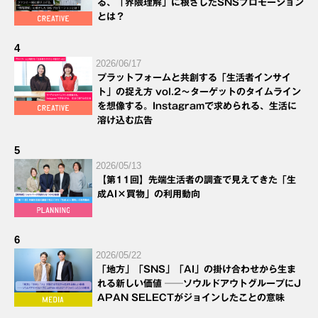
る、「界隈理解」に根ざしたSNSプロモーション
とは？
4
2026/06/17
プラットフォームと共創する「生活者インサイ
ト」の捉え方 vol.2～ターゲットのタイムライン
を想像する。Instagramで求められる、生活に
溶け込む広告
5
2026/05/13
【第11回】先端生活者の調査で見えてきた「生
成AI×買物」の利用動向
6
2026/05/22
「地方」「SNS」「AI」の掛け合わせから生ま
れる新しい価値 ──ソウルドアウトグループにJ
APAN SELECTがジョインしたことの意味