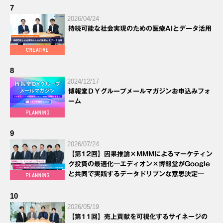
7
2026/04/24
持続可能な社会実現のための医療AIとデータ活用
8
2024/12/17
博報堂ＤＹグループメールマガジンお申込みフォ
ーム
9
2026/07/24
【第12回】因果推論×MMMによるマーケティン
グ投資の最適化―エディオン×博報堂がGoogle
と共同で実践するデータドリブンな意思決定―
10
2026/05/19
【第11回】売上貢献を可視化するサイネージの