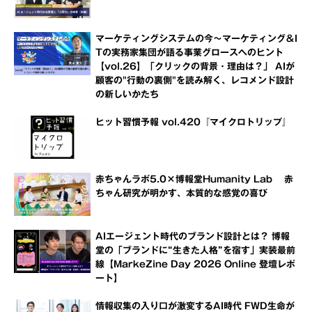
マーケティングシステムの今～マーケティング＆I
Tの実務家集団が語る事業グロースへのヒント
【vol.26】「クリックの背景・理由は？」 AIが
顧客の"行動の裏側"を読み解く、レコメンド設計
の新しいかたち
ヒット習慣予報 vol.420『マイクロトリップ』
赤ちゃんラボ5.0×博報堂Humanity Lab 赤
ちゃん研究が明かす、本質的な感覚の喜び
AIエージェント時代のブランド設計とは？ 博報
堂の「ブランドに“生きた人格”を宿す」実装最前
線【MarkeZine Day 2026 Online 登壇レポ
ート】
情報収集の入り口が激変するAI時代 FWD生命が