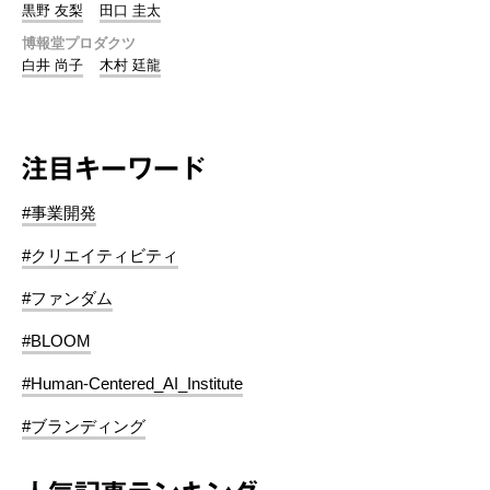
黒野 友梨
田口 圭太
博報堂プロダクツ
白井 尚子
木村 廷龍
注目キーワード
#事業開発
#クリエイティビティ
#ファンダム
#BLOOM
#Human-Centered_AI_Institute
#ブランディング