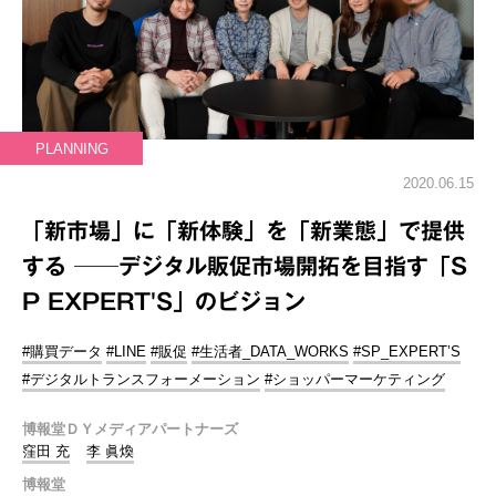
PLANNING
2020.06.15
「新市場」に「新体験」を「新業態」で提供
する ──デジタル販促市場開拓を目指す「S
P EXPERT'S」のビジョン
#購買データ
#LINE
#販促
#生活者_DATA_WORKS
#SP_EXPERT’S
#デジタルトランスフォーメーション
#ショッパーマーケティング
博報堂ＤＹメディアパートナーズ
窪田 充
李 眞煥
博報堂