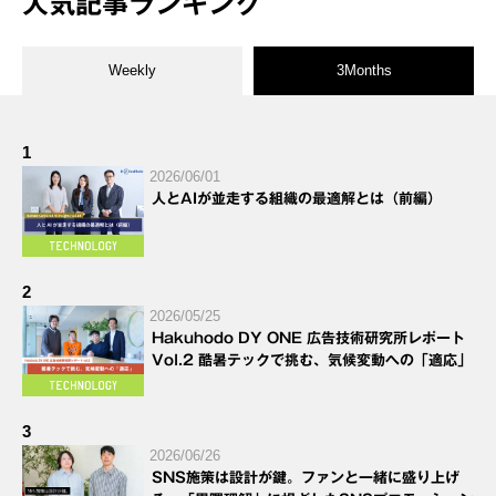
人気記事ランキング
Weekly
3Months
1
2026/06/01
人とAIが並走する組織の最適解とは（前編）
2
2026/05/25
Hakuhodo DY ONE 広告技術研究所レポート
Vol.2 酷暑テックで挑む、気候変動への「適応」
3
2026/06/26
SNS施策は設計が鍵。ファンと一緒に盛り上げ