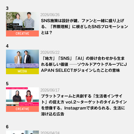
3
2026/06/26
SNS施策は設計が鍵。ファンと一緒に盛り上げ
る、「界隈理解」に根ざしたSNSプロモーション
とは？
4
2026/05/22
「地方」「SNS」「AI」の掛け合わせから生ま
れる新しい価値 ──ソウルドアウトグループにJ
APAN SELECTがジョインしたことの意味
5
2026/06/17
プラットフォームと共創する「生活者インサイ
ト」の捉え方 vol.2～ターゲットのタイムライン
を想像する。Instagramで求められる、生活に
溶け込む広告
6
2026/04/24