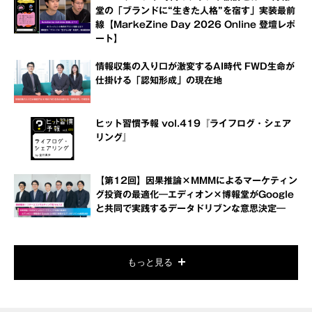
堂の「ブランドに“生きた人格”を宿す」実装最前
線【MarkeZine Day 2026 Online 登壇レポ
ート】
情報収集の入り口が激変するAI時代 FWD生命が
仕掛ける「認知形成」の現在地
ヒット習慣予報 vol.419『ライフログ・シェア
リング』
【第12回】因果推論×MMMによるマーケティン
グ投資の最適化―エディオン×博報堂がGoogle
と共同で実践するデータドリブンな意思決定―
もっと見る