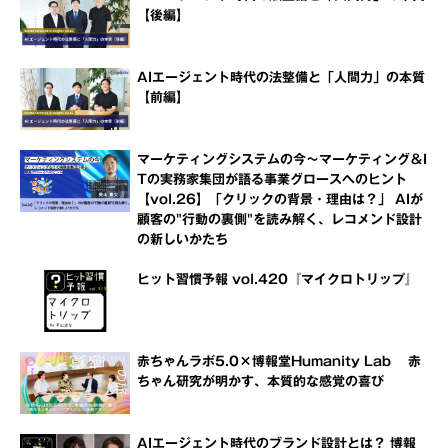
【後編】
AIエージェント時代の法整備と「人間力」の本質
【前編】
マーケティングシステムの今～マーケティング＆I
Tの実務家集団が語る事業グロースへのヒント
【vol.26】「クリックの背景・理由は？」 AIが
顧客の"行動の裏側"を読み解く、レコメンド設計
の新しいかたち
ヒット習慣予報 vol.420『マイクロトリップ』
赤ちゃんラボ5.0×博報堂Humanity Lab 赤
ちゃん研究が明かす、本質的な感覚の喜び
AIエージェント時代のブランド設計とは？ 博報