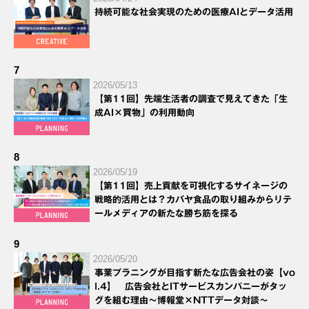
持続可能な社会実現のための医療AIとデータ活用
7
2026/05/13
【第11回】先端生活者の調査で見えてきた「生
成AI×買物」の利用動向
8
2026/05/19
【第11回】売上貢献を可視化するサイネージの
戦略的活用とは？カバヤ食品の取り組みからリテ
ールメディアの新たな勝ち筋を探る
9
2026/05/20
事業プラニングが目指す新たな広告会社の姿【vo
l.4】 広告会社とITサービスカンパニーがタッ
グを組む理由～博報堂×NTTデータ対談～