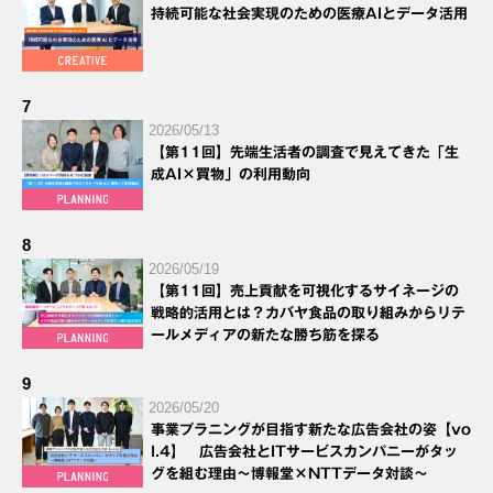
持続可能な社会実現のための医療AIとデータ活用
7
2026/05/13
【第11回】先端生活者の調査で見えてきた「生
成AI×買物」の利用動向
8
2026/05/19
【第11回】売上貢献を可視化するサイネージの
戦略的活用とは？カバヤ食品の取り組みからリテ
ールメディアの新たな勝ち筋を探る
9
2026/05/20
事業プラニングが目指す新たな広告会社の姿【vo
l.4】 広告会社とITサービスカンパニーがタッ
グを組む理由～博報堂×NTTデータ対談～