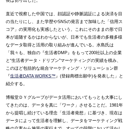
長は切り出した。
直近で視察した中国では、顔認証や静脈認証による決済を目
の当たりにし、また学歴やSNSの発言まで加味した「信用ス
コア」の実用化も実感したという。これにそのままの形で日
本が追随するかはわからないが、日本でも生活者の多種多様
なデータ取得と活用の取り組みが進んでいる。水島氏は
「我々も、独自の『生活者DMP』をもって200社以上の企業
と“生活者データ・ドリブン”マーケティングの実績を積み、
このほど包括的な統合マーケティング・ソリューション群
『
生活者DATA WORKS™
』(登録商標出願中)を発表した」と
紹介する。
博報堂ＤＹグループがデータ活用においてもっとも大事にし
てきたのは、データを真に「ワーク」させることだ。1981年
から提唱し続けている理念「生活者発想」に基づき、現在は
データによって生活者を理解し、データをマーケティング戦
略の立案から施策の実行まで、すべての段階において活かし