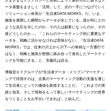
さまざまなテクノロジーと技術によって集められた膨大なデ
ータ基盤をまさしく「活用」して、次の一手につなげていく
ソリューション体系が「生活者DATA WORKS」だ。いま、
施策を展開した瞬間からデータが生じている。誰が何にどの
ような反応を示したのか、その人は顧客になったのか、その
後どうしたのか…。「これらのマーケティング的に重要なデ
ータを、戦略に活かせなければ意味がない。『生活者DATA
WORKS』では、従来の川上から川下への単純な一方通行で
はなく、戦略と施策が密接に絡み合って進化したマーケティ
ングを可能にする」と、安藤氏は語る。
博報堂ＤＹグループが“生活者データ・ドリブン”マーケティ
ングで目指すのは、企業のマーケティング活動の支援を通じ
て生活者にとっての価値を創造することだ。「これまでの実
績と知見、そして情熱をもって新しいマーケティングの世界
をつくることをお手伝いできれば」と結んだ。