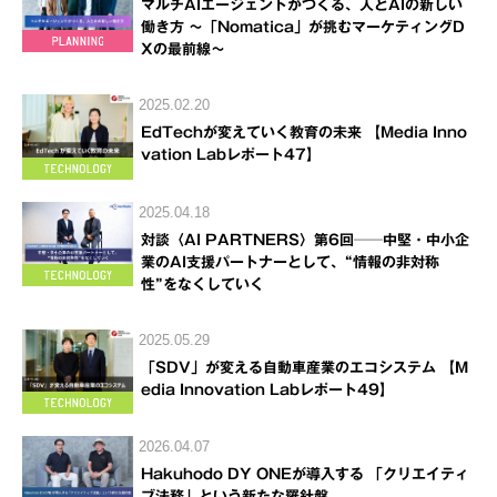
マルチAIエージェントがつくる、人とAIの新しい
働き方 ～「Nomatica」が挑むマーケティングD
Xの最前線～
2025.02.20
EdTechが変えていく教育の未来 【Media Inno
vation Labレポート47】
2025.04.18
対談〈AI PARTNERS〉第6回──中堅・中小企
業のAI支援パートナーとして、“情報の非対称
性”をなくしていく
2025.05.29
「SDV」が変える自動車産業のエコシステム 【M
edia Innovation Labレポート49】
2026.04.07
Hakuhodo DY ONEが導入する 「クリエイティ
ブ法務」という新たな羅針盤