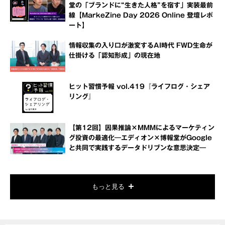
堂の「ブランドに“生きた人格”を宿す」実装最前
線【MarkeZine Day 2026 Online 登壇レポ
ート】
情報収集の入り口が激変するAI時代 FWD生命が
仕掛ける「認知形成」の現在地
ヒット習慣予報 vol.419『ライフログ・シェア
リング』
【第12回】因果推論×MMMによるマーケティン
グ投資の最適化―エディオン×博報堂がGoogle
と共同で実践するデータドリブンな意思決定―
もっと見る