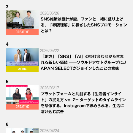
3
2026/06/26
SNS施策は設計が鍵。ファンと一緒に盛り上げ
る、「界隈理解」に根ざしたSNSプロモーション
とは？
4
2026/05/22
「地方」「SNS」「AI」の掛け合わせから生ま
れる新しい価値 ──ソウルドアウトグループにJ
APAN SELECTがジョインしたことの意味
5
2026/06/17
プラットフォームと共創する「生活者インサイ
ト」の捉え方 vol.2～ターゲットのタイムライン
を想像する。Instagramで求められる、生活に
溶け込む広告
6
2026/04/24