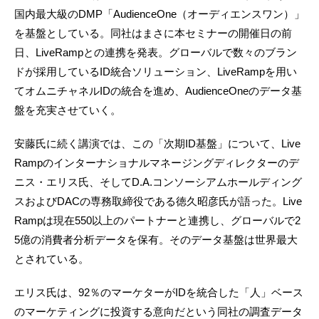
国内最大級のDMP「AudienceOne（オーディエンスワン）」
を基盤としている。同社はまさに本セミナーの開催日の前
日、LiveRampとの連携を発表。グローバルで数々のブラン
ドが採用しているID統合ソリューション、LiveRampを用い
てオムニチャネルIDの統合を進め、AudienceOneのデータ基
盤を充実させていく。
安藤氏に続く講演では、この「次期ID基盤」について、Live
Rampのインターナショナルマネージングディレクターのデ
ニス・エリス氏、そしてD.A.コンソーシアムホールディング
スおよびDACの専務取締役である徳久昭彦氏が語った。Live
Rampは現在550以上のパートナーと連携し、グローバルで2
5億の消費者分析データを保有。そのデータ基盤は世界最大
とされている。
エリス氏は、92％のマーケターがIDを統合した「人」ベース
のマーケティングに投資する意向だという同社の調査データ