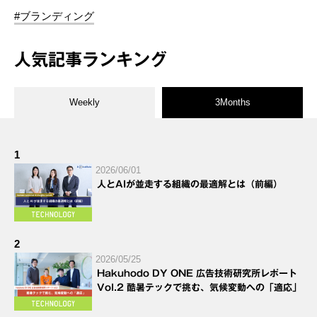
#ブランディング
人気記事ランキング
Weekly
3Months
1
2026/06/01
人とAIが並走する組織の最適解とは（前編）
2
2026/05/25
Hakuhodo DY ONE 広告技術研究所レポート
Vol.2 酷暑テックで挑む、気候変動への「適応」