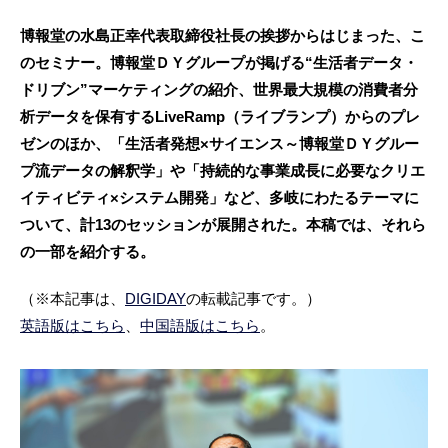
博報堂の水島正幸代表取締役社長の挨拶からはじまった、こ
のセミナー。博報堂ＤＹグループが掲げる“生活者データ・
ドリブン”マーケティングの紹介、世界最大規模の消費者分
析データを保有するLiveRamp（ライブランプ）からのプレ
ゼンのほか、「生活者発想×サイエンス～博報堂ＤＹグルー
プ流データの解釈学」や「持続的な事業成長に必要なクリエ
イティビティ×システム開発」など、多岐にわたるテーマに
ついて、計13のセッションが展開された。本稿では、それら
の一部を紹介する。
（※本記事は、
DIGIDAY
の転載記事です。）
英語版はこちら
、
中国語版はこちら
。