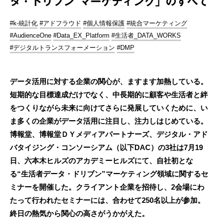
タ・ドリブン”マーケティング」のすべて
#k-統計化
#アドフラウド
#個人情報保護
#統合マーケティング
#AudienceOne
#Data_EX_Platform
#生活者_DATA_WORKS
#デジタルトランスフォーメーション
#DMP
データ活用に対する企業の関心が、ますます加熱している。
短期的な目標達成だけでなく、中長期的に顧客や生活者と絆
をつくりながら未来に向けてさらに発展していくために、い
ま多くの企業がデータ活用に注目し、注力しはじめている。
博報堂、博報堂ＤＹメディアパートナーズ、デジタル・アド
バタイジング・コンソーシアム（以下DAC）の3社は7月19
日、六本木ヒルズのアカデミーヒルズにて、自社初とな
る“生活者データ・ドリブン”マーケティング領域に関するセ
ミナーを開催した。クライアント企業を招待し、2会場にわ
たって行われたセミナーには、合わせて250名以上が参加。
終日の熱気から関心の高さがうかがえた。