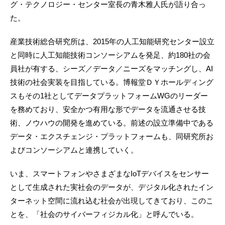
グ・テクノロジー・センター室長の青木雅人氏が語り合っ
た。
産業技術総合研究所は、2015年の人工知能研究センター設立
と同時に人工知能技術コンソーシアムを発足、約180社の会
員社が有する、シーズ／データ／ニーズをマッチングし、AI
技術の社会実装を目指している。博報堂ＤＹホールディング
スもその1社としてデータプラットフォームWGのリーダー
を務めており、安全かつ有用な形でデータを流通させる技
術、ノウハウの開発を進めている。前述の設立準備中である
データ・エクスチェンジ・プラットフォームも、同研究所お
よびコンソーシアムと連携していく。
いま、スマートフォンやさまざまなIoTデバイスをセンサー
として生成された実社会のデータが、デジタル化されたイン
ターネット空間に流れ込む社会が出現してきており、このこ
とを、「社会のサイバーフィジカル化」と呼んでいる。