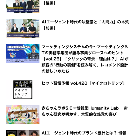
【後編】
AIエージェント時代の法整備と「人間力」の本質
【前編】
マーケティングシステムの今～マーケティング＆I
Tの実務家集団が語る事業グロースへのヒント
【vol.26】「クリックの背景・理由は？」 AIが
顧客の"行動の裏側"を読み解く、レコメンド設計
の新しいかたち
ヒット習慣予報 vol.420『マイクロトリップ』
赤ちゃんラボ5.0×博報堂Humanity Lab 赤
ちゃん研究が明かす、本質的な感覚の喜び
AIエージェント時代のブランド設計とは？ 博報